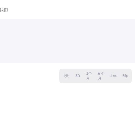
我们
1个
6 个
1天
5D
1 年
5年
月
月