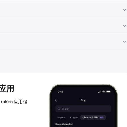
了传统市场交易时间的限制。周末交易功能正在开发中。
或在 Kraken 平台上直接卖出 xStocks，换取美元、加密货
参阅每个 xStocks 的《招股说明书》。因此，兑换时 xStock
所有权的潜在回报。
一定的风险，您可能会损失在某个特定 xStocks 上投资的全部金额。
n应用
aken 应用程