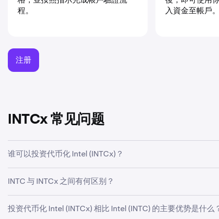
入資金至帳戶
程。
注册
INTCx 常见问题
谁可以投资代币化 Intel (INTCx)？
只有部分国家/地区的 Kraken 零售客户有资格购买像 INTC
INTC 与 INTCx 之间有何区别？
代币化 Intel (INTCx) 是区块链上的一种数字代币，由
投资代币化 Intel (INTCx) 相比 Intel (INTC) 的主要优势是什么
币化股票，或 xStocks 通常更具灵活性、透明度和可及性—