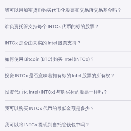
交易。
xStocks 使全球投资者可以轻松、便捷地获取热门美国股票和
我可以用加密货币购买代币化股票和交易所交易基金吗？
易。可使用加密货币、稳定币或美元购买不同的代币化股票。
是的，您可以使用 Kraken 钱包中持有的加密货币投资代币
谁负责托管支持每个 INTCx 代币的标的股票？
所有标的股票均由第三方托管机构根据托管协议进行保管，而 K
INTCx 是否由真实的 Intel 股票支持？
可以。所有 xStocks，包括 INTCx，均由受监管的第三
如何使用 Bitcoin (BTC) 购买 Intel (INTCx)？
如要使用 Bitcoin (BTC) 购买代币化 Intel (INTCx)，请先
投资 INTCx 是否意味着拥有标的 Intel 股票的所有权？
以使用从其他钱包转入的 BTC，也可以直接在应用程序内购买 BTC
不是。虽然像 INTCx 这样的 xStocks 可提供对 Intel 
投资代币化 Intel (INTCx) 与购买标的股票一样吗？
不一样。购买 Intel (INTCx) 并不等同于持有真实的 Int
我可以购买 INTCx 代币的最低金额是多少？
变动的间接敞口。因此，代币化 Intel (INTCx) 持有
行方提供的任何信息。
客户可以购买 INTCx 的零股，最低投资金额低至每个 xStocks
我可以将 INTCx 提现到自托管钱包中吗？