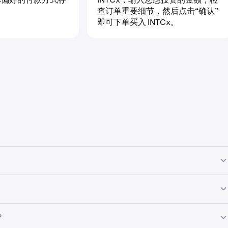
。
查订单重要细节，然后点击“确认”
即可下单买入 INTCx。
x 这样的 xStock。有关受支持国家/地区的完整列表，可参阅
此处
受监管第三方托管的真实公司股票按 1:1 比例支持。与传统股票相比，代
？
—在全球范围内符合条件的地区，可每周 5 天、每天 24 小时进行