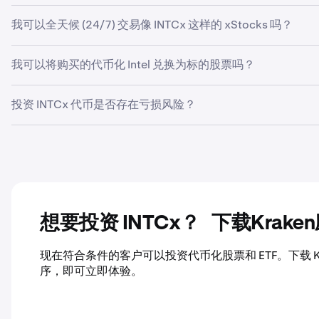
可以。您可以将 INTCx 代币提取到任何兼容的链上钱包中。
我可以全天候 (24/7) 交易像 INTCx 这样的 xStocks 吗？
xStocks 可每周 5 天、每天 24 小时进行交易，打破
我可以将购买的代币化 Intel 兑换为标的股票吗？
代币持有者可通过支持的股票兑换 xStocks（需支付额外费用），
投资 INTCx 代币是否存在亏损风险？
币或稳定币。请注意，所有 xStocks 投资均需支付费用，具体请
的价值，可能低于在同一时期持有的标的股票或公司股票实际
可以。投资像 INTCx 这样的 xStocks 时，您的资金存在
想要投资 INTCx？ 下载Krake
现在符合条件的客户可以投资代币化股票和 ETF。下载 Kr
序，即可立即体验。