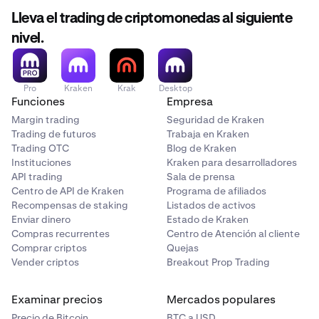
Lleva el trading de criptomonedas al siguiente
nivel.
Pro
Kraken
Krak
Desktop
Funciones
Empresa
Margin trading
Seguridad de Kraken
Trading de futuros
Trabaja en Kraken
Trading OTC
Blog de Kraken
Instituciones
Kraken para desarrolladores
API trading
Sala de prensa
Centro de API de Kraken
Programa de afiliados
Recompensas de staking
Listados de activos
Enviar dinero
Estado de Kraken
Compras recurrentes
Centro de Atención al cliente
Comprar criptos
Quejas
Vender criptos
Breakout Prop Trading
Examinar precios
Mercados populares
Precio de Bitcoin
BTC a USD