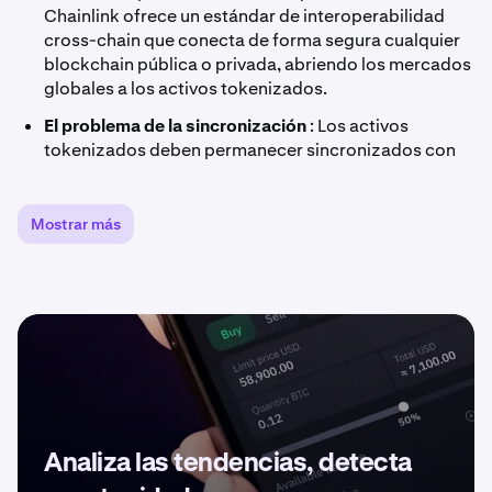
Chainlink ofrece un estándar de interoperabilidad
cross-chain que conecta de forma segura cualquier
blockchain pública o privada, abriendo los mercados
globales a los activos tokenizados.
El problema de la sincronización
: Los activos
tokenizados deben permanecer sincronizados con
los sistemas heredados una vez emitidos en
múltiples cadenas. Chainlink ofrece datos fuera de
cadena fiables, conectividad del sistema e
Mostrar más
interoperabilidad cross-chain segura, lo que permite
un registro maestro unificado que permanece con los
activos en cualquier lugar.
El problema del cumplimiento normativo
: Las
instituciones reguladas requieren capacidades de
cumplimiento normativo, como la verificación de la
identidad (KYC), la evaluación de riesgos (AML), la
protección contra exploits y las restricciones
específicas de activos. El motor de cumplimiento
Analiza las tendencias, detecta
automatizado Chainlink amplía la infraestructura