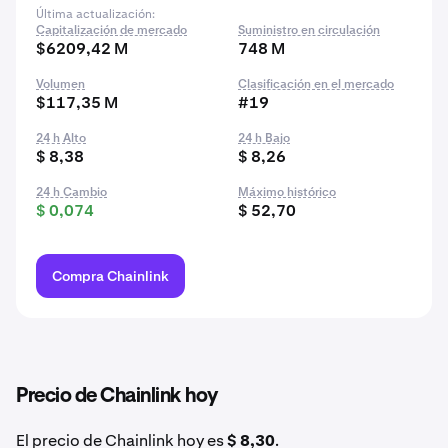
Última actualización:
Capitalización de mercado
Suministro en circulación
$6209,42 M
748 M
Volumen
Clasificación en el mercado
$117,35 M
#19
24 h Alto
24 h Bajo
$ 8,38
$ 8,26
24 h Cambio
Máximo histórico
$ 0,074
$ 52,70
Compra Chainlink
Precio de Chainlink hoy
El precio de Chainlink hoy es
$ 8,30
.