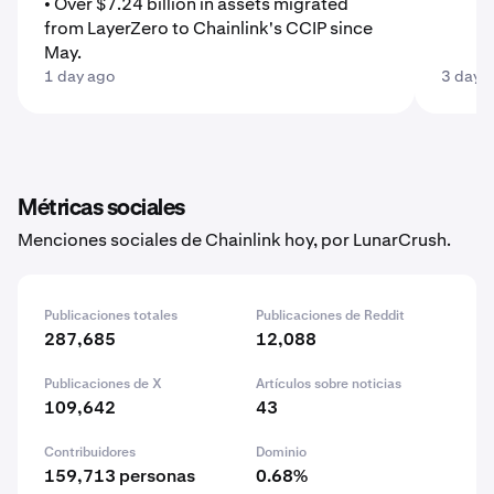
• Over $7.24 billion in assets migrated
from LayerZero to Chainlink's CCIP since
May.
1 day ago
3 days
Métricas sociales
Menciones sociales de Chainlink hoy, por LunarCrush.
Publicaciones totales
Publicaciones de Reddit
287,685
12,088
Publicaciones de X
Artículos sobre noticias
109,642
43
Contribuidores
Dominio
159,713 personas
0.68%