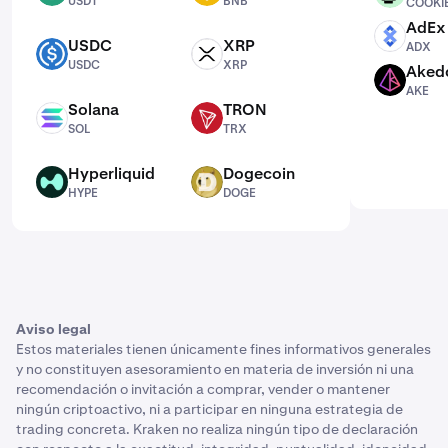
USDT
BNB
COOKI
AdEx
ADX
USDC
XRP
ADX
USDC
XRP
USDC
XRP
Aked
AKE
AKE
Solana
TRON
SOL
TRX
SOL
TRX
Hyperliquid
Dogecoin
HYPE
DOGE
HYPE
DOGE
Aviso legal
Estos materiales tienen únicamente fines informativos generales
y no constituyen asesoramiento en materia de inversión ni una
recomendación o invitación a comprar, vender o mantener
ningún criptoactivo, ni a participar en ninguna estrategia de
trading concreta. Kraken no realiza ningún tipo de declaración