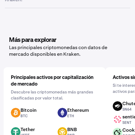
historial de operaciones, el historial del libro mayor o el
balance en función de los datos que quieras exportar.
Sí, Kraken ofrece funciones de compras recurrentes
para un amplio abanico de criptomonedas, como
Chainlink. Para configurarlas, abre la aplicación móvil,
toca “Comprar” y elige el activo que te gustaría comprar.
Después, introduce la cantidad que quieres, selecciona
Más para explorar
la frecuencia haciendo clic en “Una vez” y elige una
Las principales criptomonedas con datos de
programación que se ajuste a ti: diaria, semanal o
mercado disponibles en Kraken.
mensual.
Principales activos por capitalización
Activos si
de mercado
Si te intere
activos par
Descubre las criptomonedas más grandes
clasificadas por valor total.
Chut
SN64
Bitcoin
Ethereum
SN64
BTC
ETH
BTC
ETH
senti
SENT
SENT
Tether
BNB
Cook
USDT
BNB
COOKIE