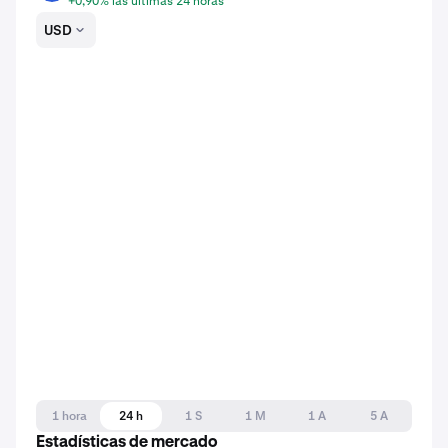
+0,90% las últimas 24 horas
USD
1 hora
24 h
1 S
1 M
1 A
5 A
Estadísticas de mercado