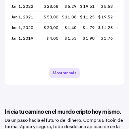
Jan 1, 2022
$ 28,68
$ 5,29
$ 19,51
$ 5,58
-71
Jan 1, 2021
$ 53,00
$ 11,08
$ 11,25
$ 19,52
+73,
Jan 1, 2020
$ 20,00
$ 1,40
$ 1,79
$ 11,25
+528,
Jan 1, 2019
$ 4,00
$ 1,53
$ 1,90
$ 1,76
-7
Mostrar más
Inicia tu camino en el mundo cripto hoy mismo.
Da un paso hacia el futuro del dinero. Compra Bitcoin de
forma rápida y segura, todo desde una aplicación en la