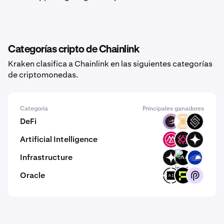
Categorías cripto de Chainlink
Kraken clasifica a Chainlink en las siguientes categorías
de criptomonedas.
Categoría
Principales ganadores
DeFi
BETA
VELAR
DECT
Artificial Intelligence
MSAI
IMU
GIZA
Infrastructure
GIZA
COLD
GRAV
Oracle
ORAI
PHA
PYTH