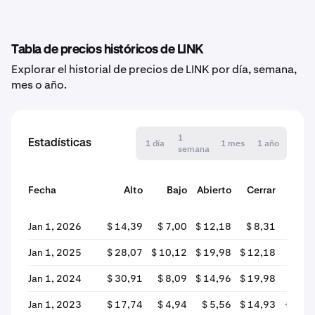
Tabla de precios históricos de LINK
Explorar el historial de precios de LINK por día, semana,
mes o año.
1
Estadísticas
1 día
1 mes
1 año
semana
Fecha
Alto
Bajo
Abierto
Cerrar
varia
Jan 1, 2026
$ 14,39
$ 7,00
$ 12,18
$ 8,31
-31
Jan 1, 2025
$ 28,07
$ 10,12
$ 19,98
$ 12,18
-39
Jan 1, 2024
$ 30,91
$ 8,09
$ 14,96
$ 19,98
+33,
Jan 1, 2023
$ 17,74
$ 4,94
$ 5,56
$ 14,93
+168,