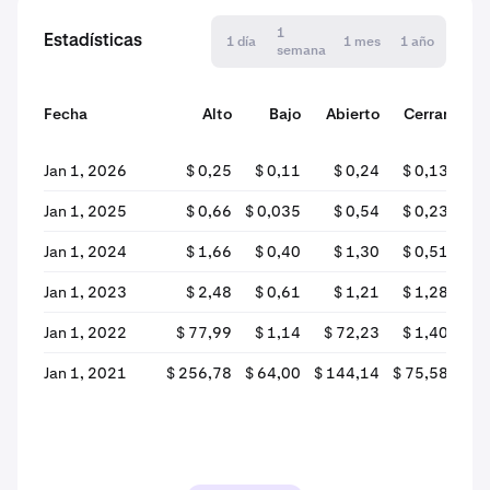
1
Estadísticas
1 día
1 mes
1 año
semana
Fecha
Alto
Bajo
Abierto
Cerrar
var
Jan 1, 2026
$ 0,25
$ 0,11
$ 0,24
$ 0,13
-4
Jan 1, 2025
$ 0,66
$ 0,035
$ 0,54
$ 0,23
-5
Jan 1, 2024
$ 1,66
$ 0,40
$ 1,30
$ 0,51
-6
Jan 1, 2023
$ 2,48
$ 0,61
$ 1,21
$ 1,28
+
Jan 1, 2022
$ 77,99
$ 1,14
$ 72,23
$ 1,40
-9
Jan 1, 2021
$ 256,78
$ 64,00
$ 144,14
$ 75,58
-4