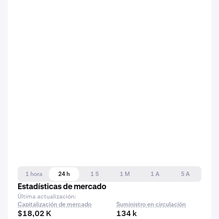
1 hora
24 h
1 S
1 M
1 A
5 A
Estadísticas de mercado
Última actualización:
Capitalización de mercado
Suministro en circulación
$18,02 K
134 k