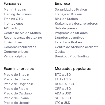
Funciones
Empresa
Margin trading
Seguridad de Kraken
Trading de futuros
Trabaja en Kraken
Trading OTC
Blog de Kraken
Instituciones
Kraken para desarrolladores
API trading
Sala de prensa
Centro de API de Kraken
Programa de afiliados
Recompensas de staking
Listados de activos
Enviar dinero
Estado de Kraken
Compras recurrentes
Centro de Atención al cliente
Comprar criptos
Quejas
Vender criptos
Breakout Prop Trading
Examinar precios
Mercados populares
Precio de Bitcoin
BTC a USD
Precio de Ethereum
ETH a USD
Precio de Dogecoin
DOGE a USD
Precio de Ripple
XRP a USD
Precio de Cardano
ADA a USD
Precio de Solana
SOL a USD
Precio de Litecoin
LTC a USD