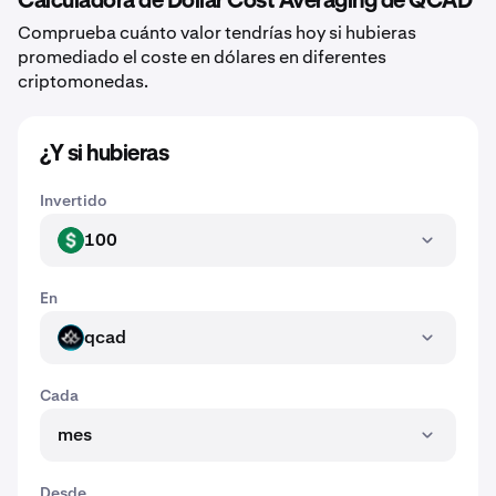
Calculadora de Dollar Cost Averaging de QCAD
Comprueba cuánto valor tendrías hoy si hubieras
promediado el coste en dólares en diferentes
criptomonedas.
¿Y si hubieras
Invertido
100
USD
En
qcad
QCAD
Cada
mes
Desde