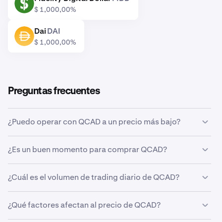
FIDD
$ 1,00
0,00%
Dai
DAI
DAI
$ 1,00
0,00%
Preguntas frecuentes
¿Puedo operar con QCAD a un precio más bajo?
Sí, puedes usar las órdenes personalizadas de Kraken
¿Es un buen momento para comprar QCAD?
para comprar QCAD automáticamente si alcanza un
precio más bajo.
Acertar con el momento del mercado puede ser muy
¿Cuál es el volumen de trading diario de QCAD?
complicado, por eso muchos traders prefieren aplicar el
dollar-cost averaging
a QCAD. Si usas compras
En las últimas 24 horas se han operado 33.825 QCAD en
recurrentes, puedes acumular QCAD en el tiempo de
¿Qué factores afectan al precio de QCAD?
Kraken, por un valor de $ 24.230.
forma constante independientemente del precio que