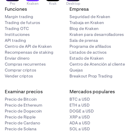
Pro
Kraken
Krak
Desktop
Funciones
Empresa
Margin trading
Seguridad de Kraken
Trading de futuros
Trabaja en Kraken
Trading OTC
Blog de Kraken
Instituciones
Kraken para desarrolladores
API trading
Sala de prensa
Centro de API de Kraken
Programa de afiliados
Recompensas de staking
Listados de activos
Enviar dinero
Estado de Kraken
Compras recurrentes
Centro de Atención al cliente
Comprar criptos
Quejas
Vender criptos
Breakout Prop Trading
Examinar precios
Mercados populares
Precio de Bitcoin
BTC a USD
Precio de Ethereum
ETH a USD
Precio de Dogecoin
DOGE a USD
Precio de Ripple
XRP a USD
Precio de Cardano
ADA a USD
Precio de Solana
SOL a USD