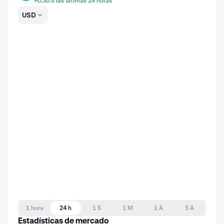
+0,30% las últimas 24 horas
USD
1 hora
24 h
1 S
1 M
1 A
5 A
Estadísticas de mercado