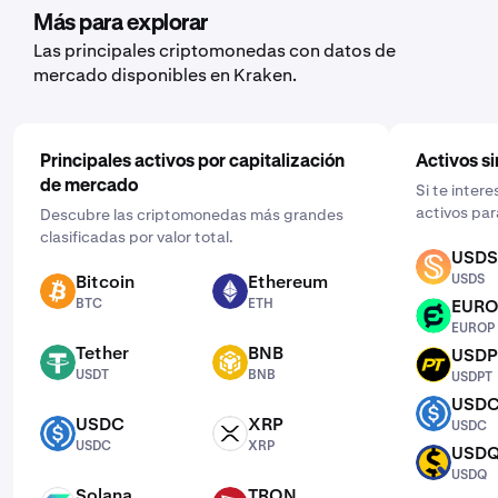
Después, introduce la cantidad que quieres, selecciona
Más para explorar
la frecuencia haciendo clic en “Una vez” y elige una
Las principales criptomonedas con datos de
programación que se ajuste a ti: diaria, semanal o
mercado disponibles en Kraken.
mensual.
Principales activos por capitalización
Activos si
de mercado
Si te inter
activos par
Descubre las criptomonedas más grandes
clasificadas por valor total.
USDS
USDS
Bitcoin
Ethereum
USDS
BTC
ETH
BTC
ETH
EUR
EUROP
EUROP
Tether
BNB
USDP
USDT
BNB
USDPT
USDT
BNB
USDPT
USD
USDC
USDC
XRP
USDC
USDC
XRP
USDC
XRP
USD
USDQ
USDQ
Solana
TRON