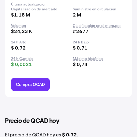
Última actualización:
Capitalización de mercado
Suministro en circulación
$1,18 M
2 M
Volumen
Clasificación en el mercado
$24,23 K
#2677
24 h Alto
24 h Bajo
$ 0,72
$ 0,71
24 h Cambio
Máximo histórico
$ 0,0021
$ 0,74
Compra QCAD
Precio de QCAD hoy
El precio de QCAD hoy es
$ 0,72
.