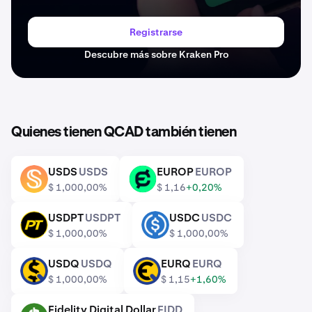
Registrarse
Descubre más sobre Kraken Pro
Quienes tienen QCAD también tienen
USDS
USDS
EUROP
EUROP
USDS
EUROP
$ 1,00
0,00%
$ 1,16
+0,20%
USDPT
USDPT
USDC
USDC
USDPT
USDC
$ 1,00
0,00%
$ 1,00
0,00%
USDQ
USDQ
EURQ
EURQ
USDQ
EURQ
$ 1,00
0,00%
$ 1,15
+1,60%
Fidelity Digital Dollar
FIDD