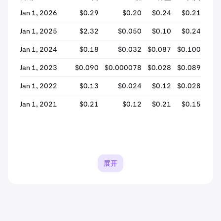
Jan 1, 2026
$0.29
$0.20
$0.24
$0.21
-1
Jan 1, 2025
$2.32
$0.050
$0.10
$0.24
+14
Jan 1, 2024
$0.18
$0.032
$0.087
$0.100
+1
Jan 1, 2023
$0.090
$0.000078
$0.028
$0.089
+21
Jan 1, 2022
$0.13
$0.024
$0.12
$0.028
-7
Jan 1, 2021
$0.21
$0.12
$0.21
$0.15
-2
展开