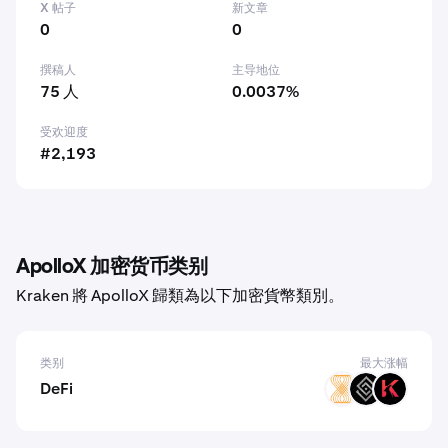
X 帖子
新文章
0
0
撰稿人
主导地位
75 人
0.0037%
受欢迎度
#2,193
ApolloX 加密货币类别
Kraken 將 ApolloX 歸類為以下加密貨幣類別。
类别
最大涨幅
DeFi
VELAR
DECT
KAR