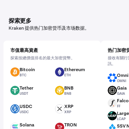
探索更多
Kraken 提供热门加密货币及市场数据。
市值最高資產
热门加密
探索按總價值排名的最大加密貨幣。
接收有關行
訊。
Bitcoin
Ethereum
BTC
ETH
Omni
BTC
ETH
OMNI
OMNI
Tether
BNB
Gaia
USDT
BNB
GAIA
USDT
BNB
GAIA
Falco
FF
USDC
XRP
FF
USDC
XRP
USDC
XRP
Large
LCAP
LCAP
Solana
TRON
SSV 
SOL
TRX
SSV