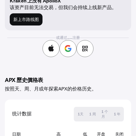
Kraken 上没有 ApolloX
该资产目前无法交易，但我们会持续上线新产品。
新上市路线图
或通过……注册
APX 歷史價格表
按照天、周、月或年探索APX的价格历史。
1 个
统计数据
1天
1 周
1 年
月
日期
高
低
开盘
关闭