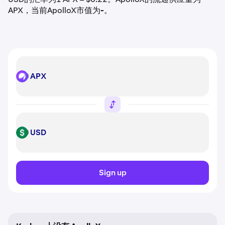
APX，当前ApolloX市值为
-
。
APX
APX
USD
USD
Sign up