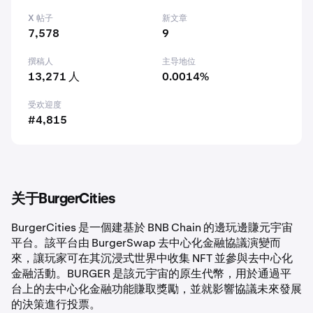
X 帖子
新文章
7,578
9
撰稿人
主导地位
13,271 人
0.0014%
受欢迎度
#4,815
关于BurgerCities
BurgerCities 是一個建基於 BNB Chain 的邊玩邊賺元宇宙
平台。該平台由 BurgerSwap 去中心化金融協議演變而
來，讓玩家可在其沉浸式世界中收集 NFT 並參與去中心化
金融活動。BURGER 是該元宇宙的原生代幣，用於通過平
台上的去中心化金融功能賺取獎勵，並就影響協議未來發展
的決策進行投票。