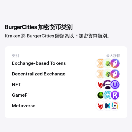
BurgerCities 加密货币类别
Kraken 將 BurgerCities 歸類為以下加密貨幣類別。
类别
最大涨幅
Exchange-based Tokens
VELAR
PPI
ZM
Decentralized Exchange
VELAR
PPI
ZM
NFT
RFOX
DAR
PUNK
GameFi
GMRT
LUX
RST
Metaverse
RFOX
KLO
XRUN