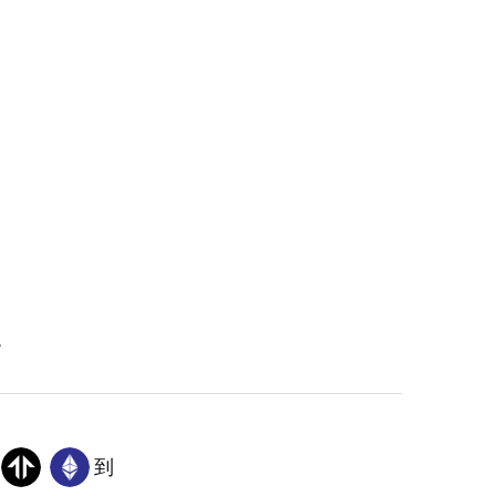
。
到
TNSR
ETH