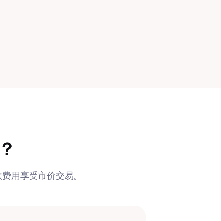
r？
取款费用享受市价交易。