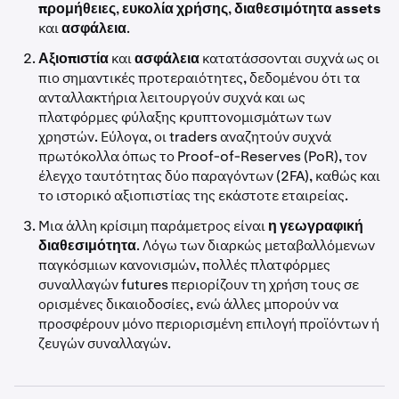
προμήθειες
,
ευκολία χρήσης
,
διαθεσιμότητα assets
και
ασφάλεια
.
Αξιοπιστία
και
ασφάλεια
κατατάσσονται συχνά ως οι
πιο σημαντικές προτεραιότητες, δεδομένου ότι τα
ανταλλακτήρια λειτουργούν συχνά και ως
πλατφόρμες φύλαξης κρυπτονομισμάτων των
χρηστών. Εύλογα, οι traders αναζητούν συχνά
πρωτόκολλα όπως το Proof-of-Reserves (PoR), τον
έλεγχο ταυτότητας δύο παραγόντων (2FA), καθώς και
το ιστορικό αξιοπιστίας της εκάστοτε εταιρείας.
Μια άλλη κρίσιμη παράμετρος είναι
η γεωγραφική
διαθεσιμότητα
. Λόγω των διαρκώς μεταβαλλόμενων
παγκόσμιων κανονισμών, πολλές πλατφόρμες
συναλλαγών futures περιορίζουν τη χρήση τους σε
ορισμένες δικαιοδοσίες, ενώ άλλες μπορούν να
προσφέρουν μόνο περιορισμένη επιλογή προϊόντων ή
ζευγών συναλλαγών.