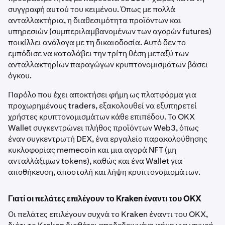
συγγραφή αυτού του κειμένου. Όπως με πολλά
ανταλλακτήρια, η διαθεσιμότητα προϊόντων και
υπηρεσιών (συμπεριλαμβανομένων των αγορών futures)
ποικίλλει ανάλογα με τη δικαιοδοσία. Αυτό δεν το
εμπόδισε να καταλάβει την τρίτη θέση μεταξύ των
ανταλλακτηρίων παραγώγων κρυπτονομισμάτων βάσει
όγκου.
Παρόλο που έχει αποκτήσει φήμη ως πλατφόρμα για
προχωρημένους traders, εξακολουθεί να εξυπηρετεί
χρήστες κρυπτονομισμάτων κάθε επιπέδου. Το OKX
Wallet συγκεντρώνει πλήθος προϊόντων Web3, όπως
έναν συγκεντρωτή DEX, ένα εργαλείο παρακολούθησης
κυκλοφορίας memecoin και μια αγορά NFT (μη
ανταλλάξιμων tokens), καθώς και ένα Wallet για
αποθήκευση, αποστολή και λήψη κρυπτονομισμάτων.
Γιατί οι πελάτες επιλέγουν το Kraken έναντι του OKX
Οι πελάτες επιλέγουν συχνά το Kraken έναντι του OKX,