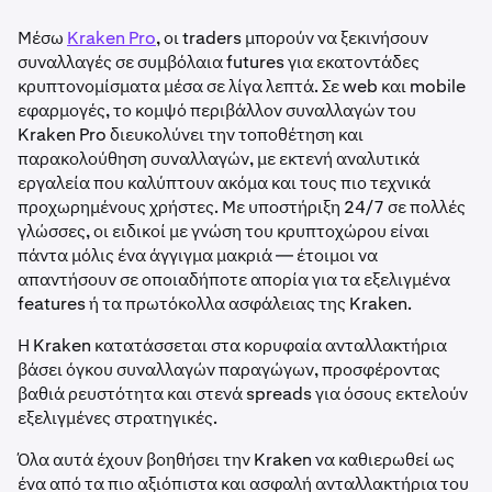
Μέσω
Kraken Pro
, οι traders μπορούν να ξεκινήσουν
συναλλαγές σε συμβόλαια futures για εκατοντάδες
κρυπτονομίσματα μέσα σε λίγα λεπτά. Σε web και mobile
εφαρμογές, το κομψό περιβάλλον συναλλαγών του
Kraken Pro διευκολύνει την τοποθέτηση και
παρακολούθηση συναλλαγών, με εκτενή αναλυτικά
εργαλεία που καλύπτουν ακόμα και τους πιο τεχνικά
προχωρημένους χρήστες. Με υποστήριξη 24/7 σε πολλές
γλώσσες, οι ειδικοί με γνώση του κρυπτοχώρου είναι
πάντα μόλις ένα άγγιγμα μακριά — έτοιμοι να
απαντήσουν σε οποιαδήποτε απορία για τα εξελιγμένα
features ή τα πρωτόκολλα ασφάλειας της Kraken.
Η Kraken κατατάσσεται στα κορυφαία ανταλλακτήρια
βάσει όγκου συναλλαγών παραγώγων, προσφέροντας
βαθιά ρευστότητα και στενά spreads για όσους εκτελούν
εξελιγμένες στρατηγικές.
Όλα αυτά έχουν βοηθήσει την Kraken να καθιερωθεί ως
ένα από τα πιο αξιόπιστα και ασφαλή ανταλλακτήρια του