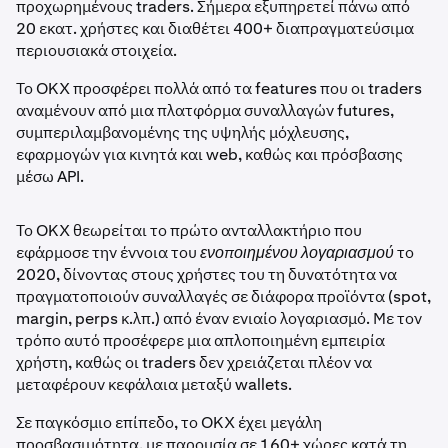
προχωρημένους traders. Σήμερα εξυπηρετεί πάνω από
20 εκατ. χρήστες και διαθέτει 400+ διαπραγματεύσιμα
περιουσιακά στοιχεία.
Το OKX προσφέρει πολλά από τα features που οι traders
αναμένουν από μια πλατφόρμα συναλλαγών futures,
συμπεριλαμβανομένης της υψηλής μόχλευσης,
εφαρμογών για κινητά και web, καθώς και πρόσβασης
μέσω API.
Το OKX θεωρείται το πρώτο ανταλλακτήριο που
εφάρμοσε την έννοια του
ενοποιημένου λογαριασμού
το
2020, δίνοντας στους χρήστες του τη δυνατότητα να
πραγματοποιούν συναλλαγές σε διάφορα προϊόντα (spot,
margin, perps κ.λπ.) από έναν ενιαίο λογαριασμό. Με τον
τρόπο αυτό προσέφερε μια απλοποιημένη εμπειρία
χρήστη, καθώς οι traders δεν χρειάζεται πλέον να
μεταφέρουν κεφάλαια μεταξύ wallets.
Σε παγκόσμιο επίπεδο, το OKX έχει μεγάλη
προσβασιμότητα, με παρουσία σε 160+ χώρες κατά τη