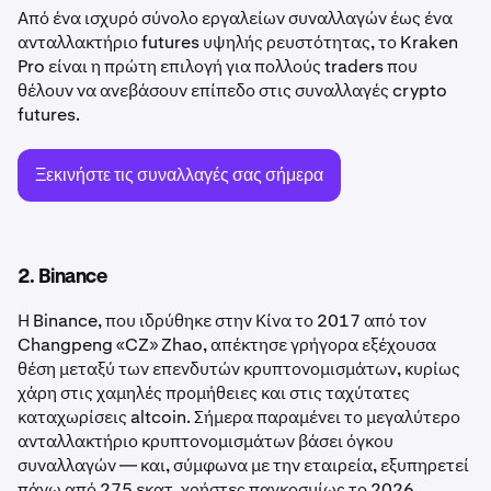
Από ένα ισχυρό σύνολο εργαλείων συναλλαγών έως ένα
ανταλλακτήριο futures υψηλής ρευστότητας, το Kraken
Pro είναι η πρώτη επιλογή για πολλούς traders που
θέλουν να ανεβάσουν επίπεδο στις συναλλαγές crypto
futures.
Ξεκινήστε τις συναλλαγές σας σήμερα
2. Binance
Η Binance, που ιδρύθηκε στην Κίνα το 2017 από τον
Changpeng «CZ» Zhao, απέκτησε γρήγορα εξέχουσα
θέση μεταξύ των επενδυτών κρυπτονομισμάτων, κυρίως
χάρη στις χαμηλές προμήθειες και στις ταχύτατες
καταχωρίσεις altcoin. Σήμερα παραμένει το μεγαλύτερο
ανταλλακτήριο κρυπτονομισμάτων βάσει όγκου
συναλλαγών — και, σύμφωνα με την εταιρεία, εξυπηρετεί
πάνω από 275 εκατ. χρήστες παγκοσμίως το 2026.