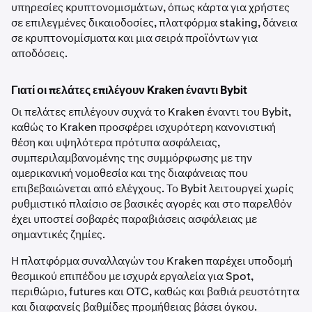
υπηρεσίες κρυπτονομισμάτων, όπως κάρτα για χρήστες
σε επιλεγμένες δικαιοδοσίες, πλατφόρμα staking, δάνεια
σε κρυπτονομίσματα και μια σειρά προϊόντων για
αποδόσεις.
Γιατί οι πελάτες επιλέγουν Kraken έναντι Bybit
Οι πελάτες επιλέγουν συχνά το Kraken έναντι του Bybit,
καθώς το Kraken προσφέρει ισχυρότερη κανονιστική
θέση και υψηλότερα πρότυπα ασφάλειας,
συμπεριλαμβανομένης της συμμόρφωσης με την
αμερικανική νομοθεσία και της διαφάνειας που
επιβεβαιώνεται από ελέγχους. Το Bybit λειτουργεί χωρίς
ρυθμιστικό πλαίσιο σε βασικές αγορές και στο παρελθόν
έχει υποστεί σοβαρές παραβιάσεις ασφάλειας με
σημαντικές ζημίες.
Η πλατφόρμα συναλλαγών του Kraken παρέχει υποδομή
θεσμικού επιπέδου με ισχυρά εργαλεία για Spot,
περιθώριο, futures και OTC, καθώς και βαθιά ρευστότητα
και διαφανείς βαθμίδες προμήθειας βάσει όγκου.