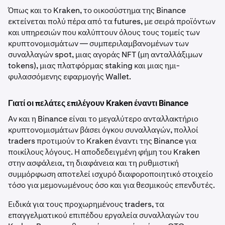
Όπως και το Kraken, το οικοσύστημα της Binance
εκτείνεται πολύ πέρα από τα futures, με σειρά προϊόντων
και υπηρεσιών που καλύπτουν όλους τους τομείς των
κρυπτονομισμάτων — συμπεριλαμβανομένων των
συναλλαγών spot, μιας αγοράς NFT (μη ανταλλάξιμων
tokens), μιας πλατφόρμας staking και μιας ημι-
φυλασσόμενης εφαρμογής Wallet.
Γιατί οι πελάτες επιλέγουν Kraken έναντι Binance
Αν και η Binance είναι το μεγαλύτερο ανταλλακτήριο
κρυπτονομισμάτων βάσει όγκου συναλλαγών, πολλοί
traders προτιμούν το Kraken έναντι της Binance για
ποικίλους λόγους. Η αποδεδειγμένη φήμη του Kraken
στην ασφάλεια, τη διαφάνεια και τη ρυθμιστική
συμμόρφωση αποτελεί ισχυρό διαφοροποιητικό στοιχείο
τόσο για μεμονωμένους όσο και για θεσμικούς επενδυτές.
Ειδικά για τους προχωρημένους traders, τα
επαγγελματικού επιπέδου εργαλεία συναλλαγών του