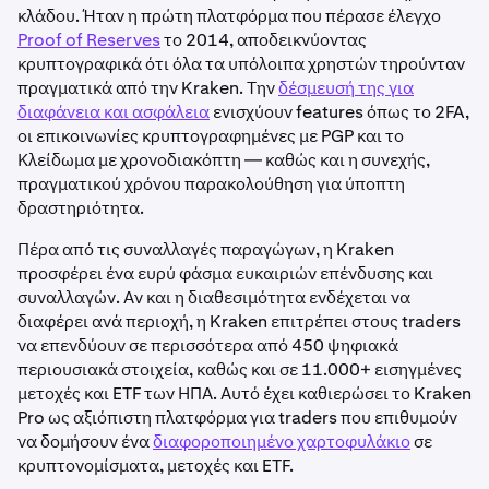
κλάδου. Ήταν η πρώτη πλατφόρμα που πέρασε έλεγχο
Proof of Reserves
το 2014, αποδεικνύοντας
κρυπτογραφικά ότι όλα τα υπόλοιπα χρηστών τηρούνταν
πραγματικά από την Kraken. Την
δέσμευσή της για
διαφάνεια και ασφάλεια
ενισχύουν features όπως το 2FA,
οι επικοινωνίες κρυπτογραφημένες με PGP και το
Κλείδωμα με χρονοδιακόπτη — καθώς και η συνεχής,
πραγματικού χρόνου παρακολούθηση για ύποπτη
δραστηριότητα.
Πέρα από τις συναλλαγές παραγώγων, η Kraken
προσφέρει ένα ευρύ φάσμα ευκαιριών επένδυσης και
συναλλαγών. Αν και η διαθεσιμότητα ενδέχεται να
διαφέρει ανά περιοχή, η Kraken επιτρέπει στους traders
να επενδύουν σε περισσότερα από 450 ψηφιακά
περιουσιακά στοιχεία, καθώς και σε 11.000+ εισηγμένες
μετοχές και ETF των ΗΠΑ. Αυτό έχει καθιερώσει το Kraken
Pro ως αξιόπιστη πλατφόρμα για traders που επιθυμούν
να δομήσουν ένα
διαφοροποιημένο χαρτοφυλάκιο
σε
κρυπτονομίσματα, μετοχές και ETF.