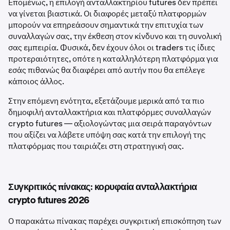
Επομένως, η επιλογή ανταλλακτηρίου futures δεν πρέπει
να γίνεται βιαστικά. Οι διαφορές μεταξύ πλατφορμών
μπορούν να επηρεάσουν σημαντικά την επιτυχία των
συναλλαγών σας, την έκθεση στον κίνδυνο και τη συνολική
σας εμπειρία. Φυσικά, δεν έχουν όλοι οι traders τις ίδιες
προτεραιότητες, οπότε η καταλληλότερη πλατφόρμα για
εσάς πιθανώς θα διαφέρει από αυτήν που θα επέλεγε
κάποιος άλλος.
Στην επόμενη ενότητα, εξετάζουμε μερικά από τα πιο
δημοφιλή ανταλλακτήρια και πλατφόρμες συναλλαγών
crypto futures — αξιολογώντας μια σειρά παραγόντων
που αξίζει να λάβετε υπόψη σας κατά την επιλογή της
πλατφόρμας που ταιριάζει στη στρατηγική σας.
Συγκριτικός πίνακας: κορυφαία ανταλλακτήρια
crypto futures 2026
Ο παρακάτω πίνακας παρέχει συγκριτική επισκόπηση των