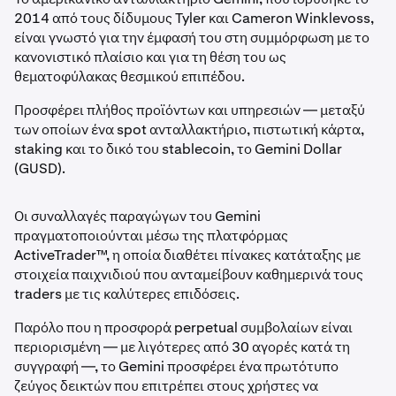
2014 από τους δίδυμους Tyler και Cameron Winklevoss,
είναι γνωστό για την έμφασή του στη συμμόρφωση με το
κανονιστικό πλαίσιο και για τη θέση του ως
θεματοφύλακας θεσμικού επιπέδου.
Προσφέρει πλήθος προϊόντων και υπηρεσιών — μεταξύ
των οποίων ένα spot ανταλλακτήριο, πιστωτική κάρτα,
staking και το δικό του stablecoin, το Gemini Dollar
(GUSD).
Οι συναλλαγές παραγώγων του Gemini
πραγματοποιούνται μέσω της πλατφόρμας
ActiveTrader™, η οποία διαθέτει πίνακες κατάταξης με
στοιχεία παιχνιδιού που ανταμείβουν καθημερινά τους
traders με τις καλύτερες επιδόσεις.
Παρόλο που η προσφορά perpetual συμβολαίων είναι
περιορισμένη — με λιγότερες από 30 αγορές κατά τη
συγγραφή —, το Gemini προσφέρει ένα πρωτότυπο
ζεύγος δεικτών που επιτρέπει στους χρήστες να