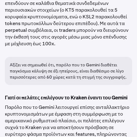
επενδύουν σε καλάθια θεματικά συνδεδεμένων
περιουσιακών στοιχείων (ο KT5 παρακολουθεί τα 5
κορυφαία κρυπτονομίσματα, ενώ ο KSL2 παρακολουθεί
tokens πρωτοκόλλων δεύτερου επιπέδου). Με αυτά τα
perpetual συμβόλαια, οι traders μπορούν να διευρύνουν
την έκθεσή τους στις αγορές μέσω μιας μόνο επένδυσης
με μόχλευση έως 100x.
Αξίζει να σημειωθεί ότι, παρόλο που το Gemini διαθέτει
παγκόσμια κάλυψη σε έξι ηπείρους, είναι διαθέσιμο σε λίγο
περισσότερες από 60 χώρες κατά τη στιγμή της συγγραφής.
Γιατί οι πελάτες επιλέγουν το Kraken έναντι του Gemini
Παρόλο που το Gemini λειτουργεί επίσης ανταλλακτήριο
κρυπτονομισμάτων με έμφαση στη συμμόρφωση με το
αμερικανικό ρυθμιστικό πλαίσιο, οι πελάτες επιλέγουν
συχνά το Kraken για να αποκτήσουν πρόσβαση σε
ευρύτερο φάσμα προϊόντων και features, πληρώνοντας