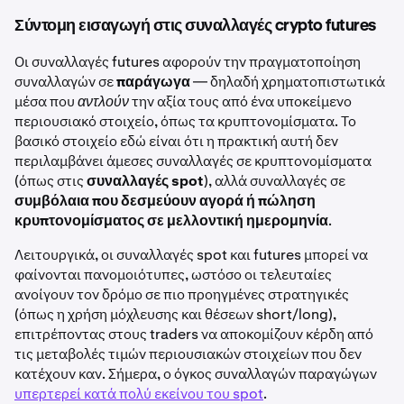
Σύντομη εισαγωγή στις συναλλαγές crypto futures
Οι συναλλαγές futures αφορούν την πραγματοποίηση
συναλλαγών σε
παράγωγα
— δηλαδή χρηματοπιστωτικά
μέσα που
αντλούν
την αξία τους από ένα υποκείμενο
περιουσιακό στοιχείο, όπως τα κρυπτονομίσματα. Το
βασικό στοιχείο εδώ είναι ότι η πρακτική αυτή δεν
περιλαμβάνει άμεσες συναλλαγές σε κρυπτονομίσματα
(όπως στις
συναλλαγές spot
), αλλά συναλλαγές σε
συμβόλαια που δεσμεύουν αγορά ή πώληση
κρυπτονομίσματος σε μελλοντική ημερομηνία
.
Λειτουργικά, οι συναλλαγές spot και futures μπορεί να
φαίνονται πανομοιότυπες, ωστόσο οι τελευταίες
ανοίγουν τον δρόμο σε πιο προηγμένες στρατηγικές
(όπως η χρήση μόχλευσης και θέσεων short/long),
επιτρέποντας στους traders να αποκομίζουν κέρδη από
τις μεταβολές τιμών περιουσιακών στοιχείων που δεν
κατέχουν καν. Σήμερα, ο όγκος συναλλαγών παραγώγων
υπερτερεί κατά πολύ εκείνου του spot
.