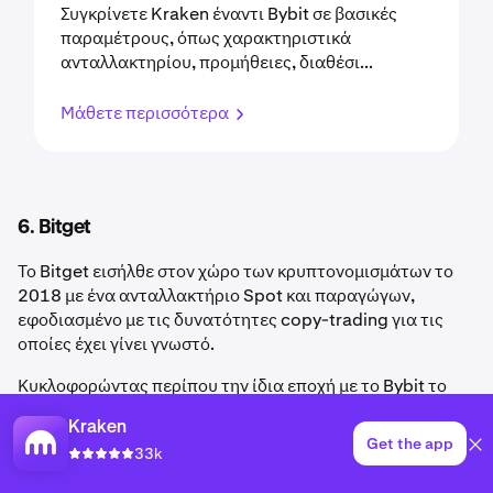
Συγκρίνετε Kraken έναντι Bybit σε βασικές
παραμέτρους, όπως χαρακτηριστικά
ανταλλακτηρίου, προμήθειες, διαθέσι...
Μάθετε περισσότερα
6. Bitget
Το Bitget εισήλθε στον χώρο των κρυπτονομισμάτων το
2018 με ένα ανταλλακτήριο Spot και παραγώγων,
εφοδιασμένο με τις δυνατότητες copy-trading για τις
οποίες έχει γίνει γνωστό.
Κυκλοφορώντας περίπου την ίδια εποχή με το Bybit το
2018, το Bitget έχει αναπτύξει ισχυρή παρουσία στον
Kraken
χώρο του crypto, με 120 εκατ. χρήστες σύμφωνα με τα
Get the app
33k
τελευταία διαθέσιμα στοιχεία. Σήμερα κατατάσσεται
τέταρτο ανταλλακτήριο παγκοσμίως βάσει όγκου