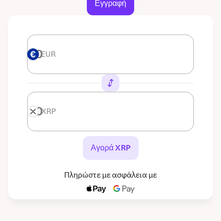
Εγγραφή
EUR
EUR
XRP
XRP
Αγορά XRP
Πληρώστε με ασφάλεια με