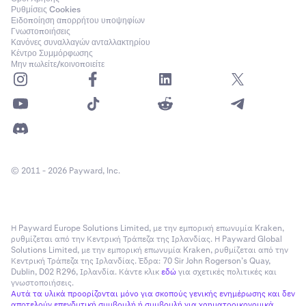
Ρυθμίσεις Cookies
Ειδοποίηση απορρήτου υποψηφίων
Γνωστοποιήσεις
Κανόνες συναλλαγών ανταλλακτηρίου
Κέντρο Συμμόρφωσης
Μην πωλείτε/κοινοποιείτε
© 2011 - 2026 Payward, Inc.
Η Payward Europe Solutions Limited, με την εμπορική επωνυμία Kraken,
ρυθμίζεται από την Κεντρική Τράπεζα της Ιρλανδίας. Η Payward Global
Solutions Limited, με την εμπορική επωνυμία Kraken, ρυθμίζεται από την
Κεντρική Τράπεζα της Ιρλανδίας. Έδρα: 70 Sir John Rogerson’s Quay,
Dublin, D02 R296, Ιρλανδία. Κάντε κλικ
εδώ
για σχετικές πολιτικές και
γνωστοποιήσεις.
Αυτά τα υλικά προορίζονται μόνο για σκοπούς γενικής ενημέρωσης και δεν
αποτελούν επενδυτική συμβουλή ή συμβουλή για χρηματοοικονομικά