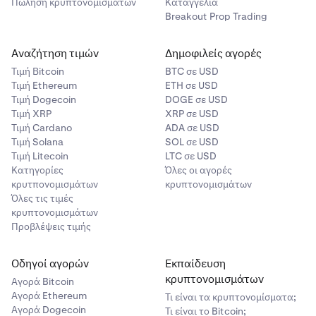
Πώληση κρυπτονομισμάτων
Καταγγελία
Breakout Prop Trading
Αναζήτηση τιμών
Δημοφιλείς αγορές
Τιμή Βitcoin
BTC σε USD
Τιμή Ethereum
ETH σε USD
Τιμή Dogecoin
DOGE σε USD
Τιμή XRP
XRP σε USD
Τιμή Cardano
ADA σε USD
Τιμή Solana
SOL σε USD
Τιμή Litecoin
LTC σε USD
Κατηγορίες
Όλες οι αγορές
κρυτπονομισμάτων
κρυπτονομισμάτων
Όλες τις τιμές
κρυπτονομισμάτων
Προβλέψεις τιμής
Οδηγοί αγορών
Εκπαίδευση
κρυπτονομισμάτων
Αγορά Bitcoin
Αγορά Ethereum
Τι είναι τα κρυπτονομίσματα;
Αγορά Dogecoin
Τι είναι το Bitcoin;