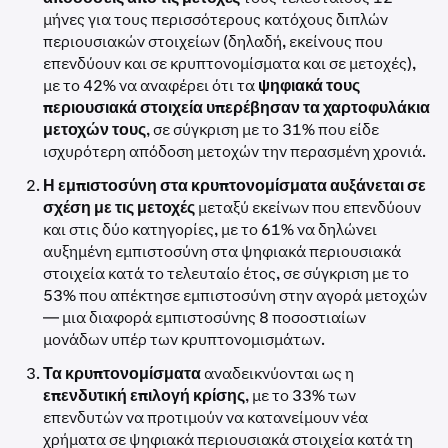
μήνες για τους περισσότερους κατόχους διπλών
περιουσιακών στοιχείων (δηλαδή, εκείνους που
επενδύουν και σε κρυπτονομίσματα και σε μετοχές),
με το 42% να αναφέρει ότι τα
ψηφιακά τους
περιουσιακά στοιχεία υπερέβησαν τα χαρτοφυλάκια
μετοχών τους
, σε σύγκριση με το 31% που είδε
ισχυρότερη απόδοση μετοχών την περασμένη χρονιά.
Η εμπιστοσύνη στα κρυπτονομίσματα αυξάνεται σε
σχέση με τις μετοχές
μεταξύ εκείνων που επενδύουν
και στις δύο κατηγορίες, με το 61% να δηλώνει
αυξημένη εμπιστοσύνη στα ψηφιακά περιουσιακά
στοιχεία κατά το τελευταίο έτος, σε σύγκριση με το
53% που απέκτησε εμπιστοσύνη στην αγορά μετοχών
— μια διαφορά εμπιστοσύνης 8 ποσοστιαίων
μονάδων υπέρ των κρυπτονομισμάτων.
Τα κρυπτονομίσματα
αναδεικνύονται ως η
επενδυτική επιλογή κρίσης
, με το 33% των
επενδυτών να προτιμούν να κατανείμουν νέα
χρήματα σε ψηφιακά περιουσιακά στοιχεία κατά τη