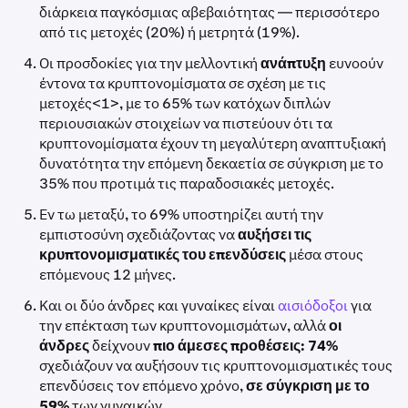
διάρκεια παγκόσμιας αβεβαιότητας — περισσότερο
από τις μετοχές (20%) ή μετρητά (19%).
Οι προσδοκίες για την μελλοντική
ανάπτυξη
ευνοούν
έντονα τα κρυπτονομίσματα σε σχέση με τις
μετοχές<1>, με το 65% των κατόχων διπλών
περιουσιακών στοιχείων να πιστεύουν ότι τα
κρυπτονομίσματα έχουν τη μεγαλύτερη αναπτυξιακή
δυνατότητα την επόμενη δεκαετία σε σύγκριση με το
35% που προτιμά τις παραδοσιακές μετοχές.
Εν τω μεταξύ, το 69% υποστηρίζει αυτή την
εμπιστοσύνη σχεδιάζοντας να
αυξήσει τις
κρυπτονομισματικές του επενδύσεις
μέσα στους
επόμενους 12 μήνες.
Και οι δύο άνδρες και γυναίκες είναι
αισιόδοξοι
για
την επέκταση των κρυπτονομισμάτων, αλλά
οι
άνδρες
δείχνουν
πιο άμεσες προθέσεις:
74%
σχεδιάζουν να αυξήσουν τις κρυπτονομισματικές τους
επενδύσεις τον επόμενο χρόνο,
σε σύγκριση με το
59%
των γυναικών.