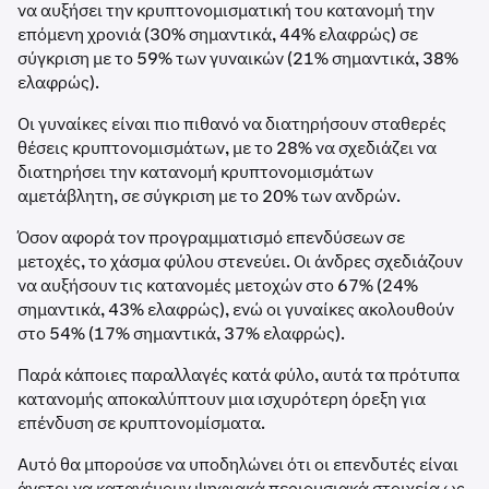
να αυξήσει την κρυπτονομισματική του κατανομή την
επόμενη χρονιά (30% σημαντικά, 44% ελαφρώς) σε
σύγκριση με το 59% των γυναικών (21% σημαντικά, 38%
ελαφρώς).
Οι γυναίκες είναι πιο πιθανό να διατηρήσουν σταθερές
θέσεις κρυπτονομισμάτων, με το 28% να σχεδιάζει να
διατηρήσει την κατανομή κρυπτονομισμάτων
αμετάβλητη, σε σύγκριση με το 20% των ανδρών.
Όσον αφορά τον προγραμματισμό επενδύσεων σε
μετοχές, το χάσμα φύλου στενεύει. Οι άνδρες σχεδιάζουν
να αυξήσουν τις κατανομές μετοχών στο 67% (24%
σημαντικά, 43% ελαφρώς), ενώ οι γυναίκες ακολουθούν
στο 54% (17% σημαντικά, 37% ελαφρώς).
Παρά κάποιες παραλλαγές κατά φύλο, αυτά τα πρότυπα
κατανομής αποκαλύπτουν μια ισχυρότερη όρεξη για
επένδυση σε κρυπτονομίσματα.
Αυτό θα μπορούσε να υποδηλώνει ότι οι επενδυτές είναι
άνετοι να κατανέμουν ψηφιακά περιουσιακά στοιχεία ως