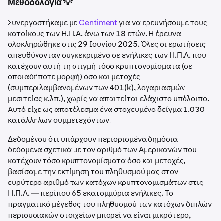
Μεθοδολογία 💡
Συνεργαστήκαμε με
Centiment
για να ερευνήσουμε τους
κατοίκους των Η.Π.Α. άνω των 18 ετών. Η έρευνα
ολοκληρώθηκε στις 29 Ιουνίου 2025. Όλες οι ερωτήσεις
απευθύνονταν συγκεκριμένα σε ενήλικες των Η.Π.Α. που
κατέχουν αυτή τη στιγμή τόσο κρυπτονομίσματα (σε
οποιαδήποτε μορφή) όσο και μετοχές
(συμπεριλαμβανομένων των 401(k), λογαριασμών
μεσιτείας κ.λπ.), χωρίς να απαιτείται ελάχιστο υπόλοιπο.
Αυτό είχε ως αποτέλεσμα ένα στοχευμένο δείγμα 1.030
κατάλληλων συμμετεχόντων.
Δεδομένου ότι υπάρχουν περιορισμένα δημόσια
δεδομένα σχετικά με τον αριθμό των Αμερικανών που
κατέχουν τόσο κρυπτονομίσματα όσο και μετοχές,
βασίσαμε την εκτίμηση του πληθυσμού μας στον
ευρύτερο αριθμό των κατόχων κρυπτονομισμάτων στις
Η.Π.Α. — περίπου 65 εκατομμύρια ενήλικες. Το
πραγματικό μέγεθος του πληθυσμού των κατόχων διπλών
περιουσιακών στοιχείων μπορεί να είναι μικρότερο,