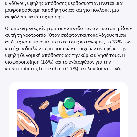
κινδύνου, υψηλής απόδοσης κερδοσκοπία. Γίνεται μια
μακροπρόθεσμη αποθήκη αξίας και για πολλούς, μια
ασφάλεια κατά της κρίσης.
Οι υποκείμενες κίνητρα των επενδυτών αντικατοπτρίζουν
αυτή τη νοοτροπία. Όταν σκέφτονται τους λόγους πίσω
από τις κρυπτονομισματικές τους κατανομές, το 32% των
κατόχων διπλών περιουσιακών στοιχείων αναφέρει την
υψηλή δυναμική απόδοσης ως την κύρια κίνησή τους. Η
διαφοροποίηση (18%) και το ενδιαφέρον για την
καινοτομία της blockchain (17%) ακολουθούν στενά.