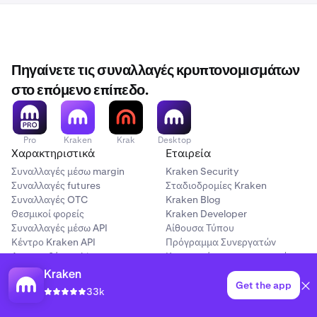
Πηγαίνετε τις συναλλαγές κρυπτονομισμάτων
στο επόμενο επίπεδο.
Pro
Kraken
Krak
Desktop
Χαρακτηριστικά
Εταιρεία
Συναλλαγές μέσω margin
Kraken Security
Συναλλαγές futures
Σταδιοδρομίες Kraken
Συναλλαγές OTC
Kraken Blog
Θεσμικοί φορείς
Kraken Developer
Συναλλαγές μέσω API
Αίθουσα Τύπου
Κέντρο Kraken API
Πρόγραμμα Συνεργατών
Ανταμοιβές staking
Καταχωρίσεις περιουσιακών
Αποστολή χρημάτων
στοιχείων
Kraken
Επαναλαμβανόμενες αγορές
Κατάσταση Kraken
Get the app
33k
Αγορά κρυπτονομίσματος
Κέντρο υποστήριξης
Πώληση κρυπτονομισμάτων
Καταγγελία