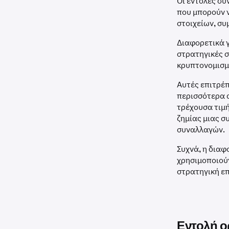
Οι εντολές συ
που μπορούν 
στοιχείων, σ
Διαφορετικά 
στρατηγικές σ
κρυπτονομισμ
Αυτές επιτρέπ
περισσότερα 
τρέχουσα τιμή
ζημίας μιας σ
συναλλαγών.
Συχνά, η διαφ
χρησιμοποιούν
στρατηγική ε
Εντολή ο