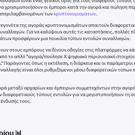
ναλλαγών είναι ένας γενικός όρος για τους διάφορους τύπους
να χρησιμοποιήσουν οι έμποροι κατά την αγορά και πώληση π
υμπεριλαμβανομένων των
κρυπτονομισμάτων
.
γεγονότα της αγοράς κρυπτονομισμάτων απαιτούν διαφορετικ
υναλλαγών. Για να καλύψουν αυτές τις καταστάσεις, πολλές 
άτων προσφέρουν μια ποικιλία τύπων εντολών συναλλαγών.
ουν στους εμπόρους να δίνουν οδηγίες στις πλατφόρμες να κ
από το απλό "αγορά/πούλησε X ψηφιακό περιουσιακό στοιχείο
." Παράγοντες όπως η εκτέλεση, η διάρκεια και οι παράμετροι
υναλλαγής είναι όλοι ρυθμιζόμενοι μέσω διαφορετικών τύπων 
ορά μεταξύ αρχαρίων και έμπειρων συμμετεχόντων στην αγορά
 διαφορετικούς τύπους εντολών για να μεγιστοποιήσουν τη σ
πένδυσής τους.
ρίου 📊