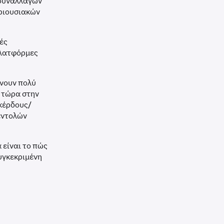
 συναλλαγών
εριουσιακών
ές
πλατφόρμες
άνουν πολύ
 τώρα στην
 κέρδους/
εντολών
 είναι το πώς
υγκεκριμένη