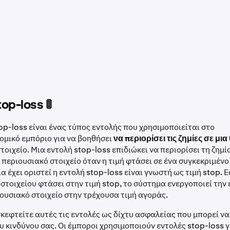
op-loss 🚦
op-loss είναι ένας τύπος εντολής που χρησιμοποιείται στο
ομικό εμπόριο για να βοηθήσει
να περιορίσει τις ζημίες σε μια
τοιχείο. Μια εντολή stop-loss επιδιώκει να περιορίσει τη ζημί
περιουσιακό στοιχείο όταν η τιμή φτάσει σε ένα συγκεκριμένο
α έχει οριστεί η εντολή stop-loss είναι γνωστή ως τιμή stop. Ε
στοιχείου φτάσει στην τιμή stop, το σύστημα ενεργοποιεί την
ουσιακό στοιχείο στην τρέχουσα τιμή αγοράς.
κεφτείτε αυτές τις εντολές ως δίχτυ ασφαλείας που μπορεί ν
υ κινδύνου σας. Οι έμποροι χρησιμοποιούν εντολές stop-loss γ