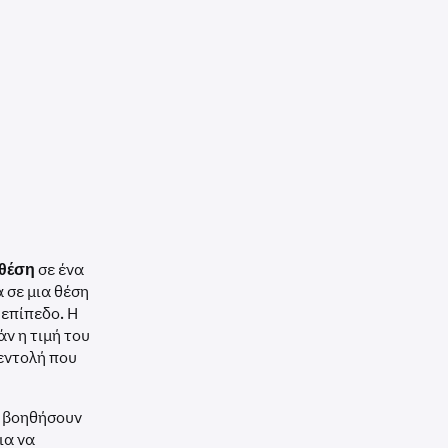
 θέση
σε ένα
α σε μια θέση
 επίπεδο. Η
άν η τιμή του
 εντολή που
α βοηθήσουν
ια να