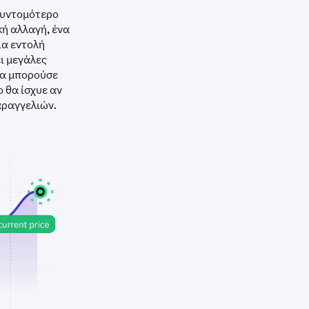
συντομότερο
κή αλλαγή, ένα
ια εντολή
ει μεγάλες
θα μπορούσε
ο θα ίσχυε αν
αραγγελιών.