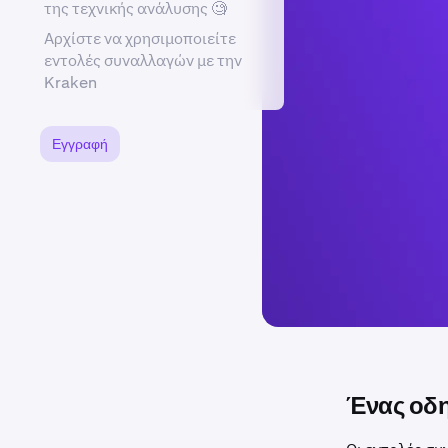
της τεχνικής ανάλυσης 🧐
Αρχίστε να χρησιμοποιείτε
εντολές συναλλαγών με την
Kraken
Εγγραφή
Ένας οδη