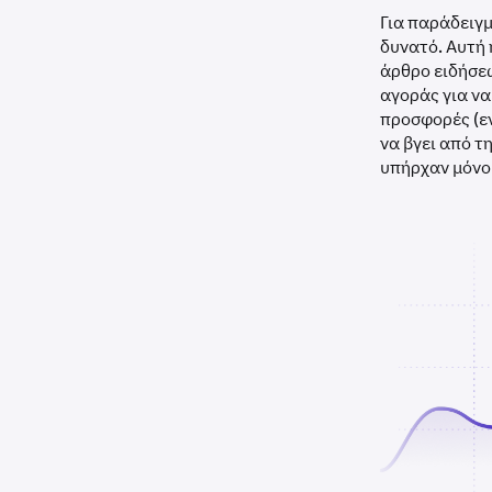
Για παράδειγμ
δυνατό. Αυτή 
άρθρο ειδήσεω
αγοράς για να
προσφορές (εν
να βγει από τ
υπήρχαν μόνο 