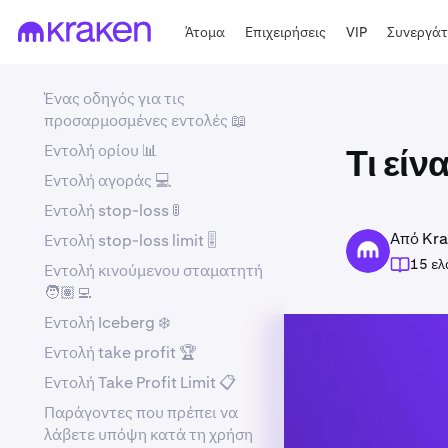
Άτομα
Επιχειρήσεις
VIP
Συνεργάτ
Ένας οδηγός για τις
προσαρμοσμένες εντολές 📖
Εντολή ορίου 📊
Τι είν
Εντολή αγοράς 💻
Εντολή stop-loss 🚦
Από Kra
Εντολή stop-loss limit 🎚️
15 ελ
Εντολή κινούμενου σταματητή
🧑🏽‍💻
Εντολή Iceberg ❄️
Εντολή take profit 🏆
Εντολή Take Profit Limit 📋
Παράγοντες που πρέπει να
λάβετε υπόψη κατά τη χρήση