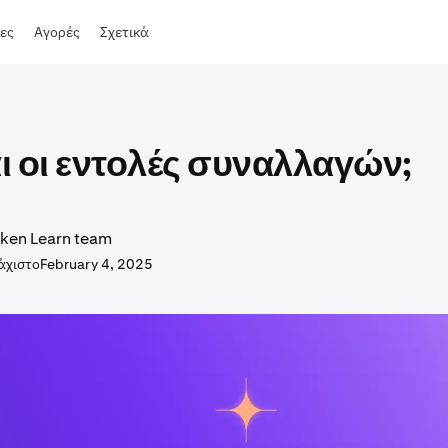
ες
Αγορές
Σχετικά
αι οι εντολές συναλλαγών;
ken Learn team
άχιστο
February 4, 2025