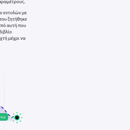
παραμέτρους.
ίο εντολών με
 που ζητήθηκε
από αυτή που
βιβλίο
χτή μέχρι να