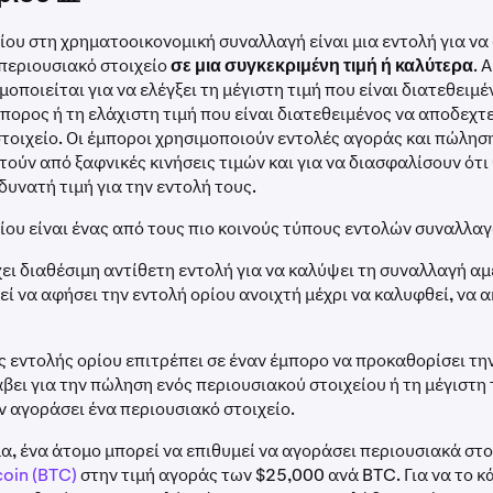
ίου στη χρηματοοικονομική συναλλαγή είναι μια εντολή για να
περιουσιακό στοιχείο
σε μια συγκεκριμένη τιμή ή καλύτερα
. 
μοποιείται για να ελέγξει τη μέγιστη τιμή που είναι διατεθειμέ
πορος ή τη ελάχιστη τιμή που είναι διατεθειμένος να αποδεχτε
τοιχείο. Οι έμποροι χρησιμοποιούν εντολές αγοράς και πώληση
ούν από ξαφνικές κινήσεις τιμών και για να διασφαλίσουν ότι
δυνατή τιμή για την εντολή τους.
ίου είναι ένας από τους πιο κοινούς τύπους εντολών συναλλα
ει διαθέσιμη αντίθετη εντολή για να καλύψει τη συναλλαγή αμ
ί να αφήσει την εντολή ορίου ανοιχτή μέχρι να καλυφθεί, να 
ς εντολής ορίου επιτρέπει σε έναν έμπορο να προκαθορίσει τη
άβει για την πώληση ενός περιουσιακού στοιχείου ή τη μέγιστη 
 αγοράσει ένα περιουσιακό στοιχείο.
α, ένα άτομο μπορεί να επιθυμεί να αγοράσει περιουσιακά στο
coin (BTC)
στην τιμή αγοράς των $25,000 ανά BTC. Για να το κά