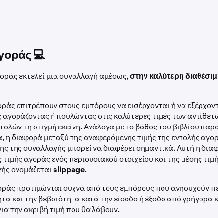
γοράς 💻
γοράς εκτελεί μια συναλλαγή αμέσως,
στην καλύτερη διαθέσιμ
οράς επιτρέπουν στους εμπόρους να εισέρχονται ή να εξέρχον
 αγοράζοντας ή πουλώντας στις καλύτερες τιμές των αντίθετ
ντολών τη στιγμή εκείνη. Ανάλογα με το βάθος του βιβλίου παρ
, η διαφορά μεταξύ της αναφερόμενης τιμής της εντολής αγορ
ης της συναλλαγής μπορεί να διαφέρει σημαντικά. Αυτή η δια
 τιμής αγοράς ενός περιουσιακού στοιχείου και της μέσης τιμ
γής ονομάζεται
slippage
.
γοράς προτιμώνται συχνά από τους εμπόρους που ανησυχούν π
ητα και την βεβαιότητα κατά την είσοδο ή έξοδο από γρήγορα 
ια την ακριβή τιμή που θα λάβουν.