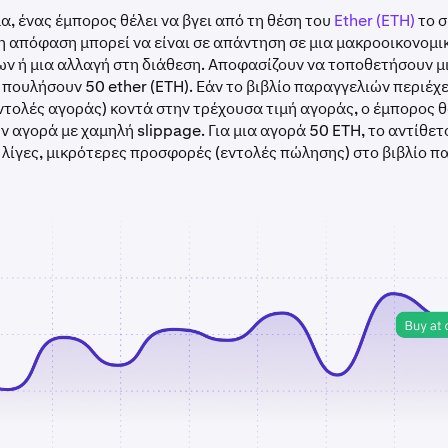
α, ένας έμπορος θέλει να βγει από τη θέση του
Ether (ETH)
το 
η απόφαση μπορεί να είναι σε απάντηση σε μια μακροοικονομι
ν ή μια αλλαγή στη διάθεση. Αποφασίζουν να τοποθετήσουν μ
 πουλήσουν 50 ether (ETH). Εάν το βιβλίο παραγγελιών περιέχ
τολές αγοράς) κοντά στην τρέχουσα τιμή αγοράς, ο έμπορος 
ην αγορά με χαμηλή slippage. Για μια αγορά 50 ETH, το αντίθετ
λίγες, μικρότερες προσφορές (εντολές πώλησης) στο βιβλίο π