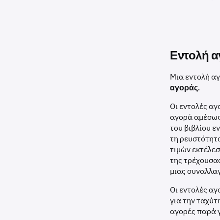
Εντολή α
Μια εντολή α
αγοράς
.
Οι εντολές αγ
αγορά αμέσως
του βιβλίου ε
τη ρευστότητα
τιμών εκτέλεσ
της τρέχουσας
μιας συναλλα
Οι εντολές α
για την ταχύτ
αγορές παρά γ