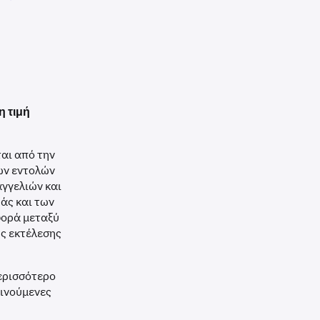
η τιμή
ται από την
ων εντολών
αγγελιών και
άς και των
φορά μεταξύ
ής εκτέλεσης
ερισσότερο
κινούμενες