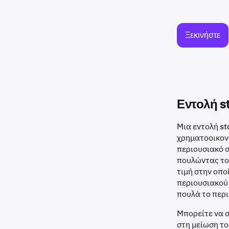
Ξεκινήστε
Εντολή st
Μια εντολή st
χρηματοοικον
περιουσιακό σ
πουλώντας το 
τιμή στην οποί
περιουσιακού 
πουλά το περι
Μπορείτε να σ
στη μείωση το