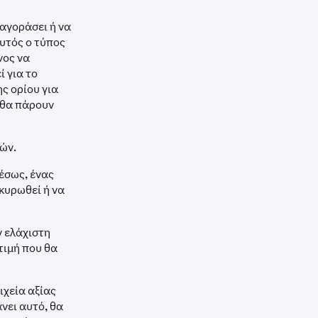
 αγοράσει ή να
Αυτός ο τύπος
νος να
ί για το
ς ορίου για
 θα πάρουν
γών.
έσως, ένας
ακυρωθεί ή να
ν ελάχιστη
τιμή που θα
ιχεία αξίας
νει αυτό, θα