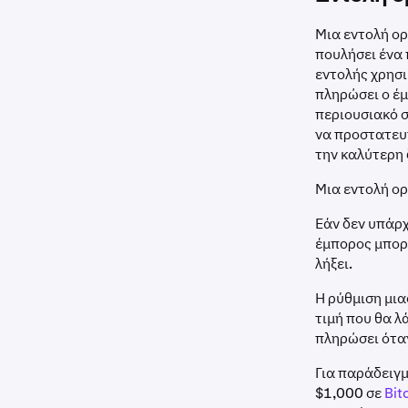
Μια εντολή ορ
πουλήσει ένα 
εντολής χρησι
πληρώσει ο έμ
περιουσιακό σ
να προστατευτ
την καλύτερη 
Μια εντολή ορ
Εάν δεν υπάρχ
έμπορος μπορε
λήξει.
Η ρύθμιση μια
τιμή που θα λ
πληρώσει όταν
Για παράδειγμ
$1,000 σε
Bit