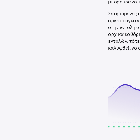
μπορούσε να τ
Σε ορισμένες 
αρκετό όγκο γ
στην εντολή α
αρχικά καθόρι
εντολών, τότε
καλυφθεί, να 