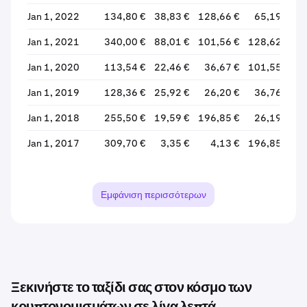
Jan 1, 2022
134,80 €
38,83 €
128,66 €
65,19 €
Jan 1, 2021
340,00 €
88,01 €
101,56 €
128,62 €
Jan 1, 2020
113,54 €
22,46 €
36,67 €
101,55 €
Jan 1, 2019
128,36 €
25,92 €
26,20 €
36,76 €
Jan 1, 2018
255,50 €
19,59 €
196,85 €
26,19 €
Jan 1, 2017
309,70 €
3,35 €
4,13 €
196,85 €
+
Jan 1, 2016
5,90 €
2,45 €
3,21 €
4,09 €
Jan 1, 2015
7,99 €
1,00 €
2,28 €
3,17 €
Εμφάνιση περισσότερων
Jan 1, 2014
23,99 €
2,05 €
17,68 €
2,25 €
Jan 1, 2013
45,00 €
1,00 €
2,13 €
17,52 €
Ξεκινήστε το ταξίδι σας στον κόσμο των