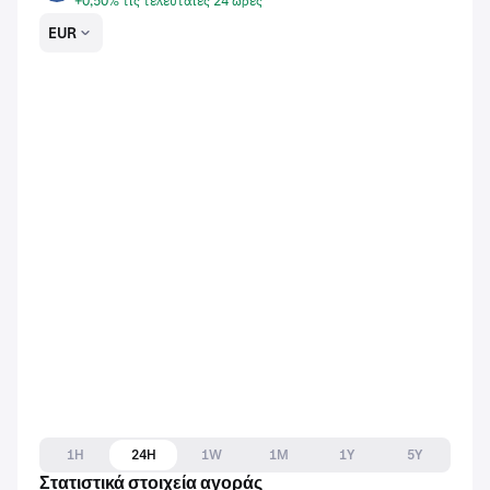
+0,50% τις τελευταίες 24 ώρες
EUR
1H
24H
1W
1M
1Y
5Y
Στατιστικά στοιχεία αγοράς