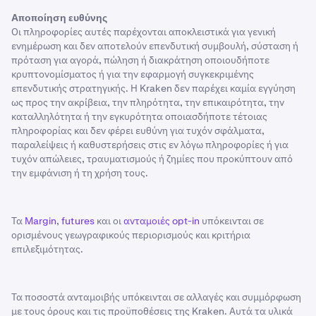
Αποποίηση ευθύνης
Οι πληροφορίες αυτές παρέχονται αποκλειστικά για γενική
ενημέρωση και δεν αποτελούν επενδυτική συμβουλή, σύσταση ή
πρόταση για αγορά, πώληση ή διακράτηση οποιουδήποτε
κρυπτονομίσματος ή για την εφαρμογή συγκεκριμένης
επενδυτικής στρατηγικής. Η Kraken δεν παρέχει καμία εγγύηση
ως προς την ακρίβεια, την πληρότητα, την επικαιρότητα, την
καταλληλότητα ή την εγκυρότητα οποιασδήποτε τέτοιας
πληροφορίας και δεν φέρει ευθύνη για τυχόν σφάλματα,
παραλείψεις ή καθυστερήσεις στις εν λόγω πληροφορίες ή για
τυχόν απώλειες, τραυματισμούς ή ζημίες που προκύπτουν από
την εμφάνιση ή τη χρήση τους.
Τα
Margin
,
futures
και οι
ανταμοιές opt-in
υπόκεινται σε
ορισμένους γεωγραφικούς περιορισμούς και κριτήρια
επιλεξιμότητας.
Τα ποσοστά ανταμοιβής υπόκεινται σε αλλαγές και συμμόρφωση
με τους όρους και τις προϋποθέσεις της Kraken. Αυτά τα υλικά