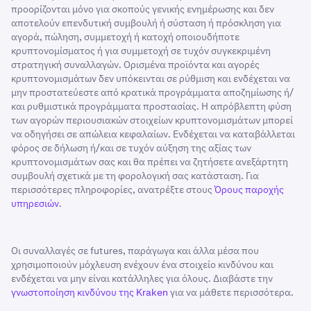
προορίζονται μόνο για σκοπούς γενικής ενημέρωσης και δεν
αποτελούν επενδυτική συμβουλή ή σύσταση ή πρόσκληση για
αγορά, πώληση, συμμετοχή ή κατοχή οποιουδήποτε
κρυπτονομίσματος ή για συμμετοχή σε τυχόν συγκεκριμένη
στρατηγική συναλλαγών. Ορισμένα προϊόντα και αγορές
κρυπτονομισμάτων δεν υπόκεινται σε ρύθμιση και ενδέχεται να
μην προστατεύεστε από κρατικά προγράμματα αποζημίωσης ή/
και ρυθμιστικά προγράμματα προστασίας. Η απρόβλεπτη φύση
των αγορών περιουσιακών στοιχείων κρυπτονομισμάτων μπορεί
να οδηγήσει σε απώλεια κεφαλαίων. Ενδέχεται να καταβάλλεται
φόρος σε δήλωση ή/και σε τυχόν αύξηση της αξίας των
κρυπτονομισμάτων σας και θα πρέπει να ζητήσετε ανεξάρτητη
συμβουλή σχετικά με τη φορολογική σας κατάσταση. Για
περισσότερες πληροφορίες, ανατρέξτε στους
Όρους παροχής
υπηρεσιών
.
Οι συναλλαγές σε futures, παράγωγα και άλλα μέσα που
χρησιμοποιούν μόχλευση ενέχουν ένα στοιχείο κινδύνου και
ενδέχεται να μην είναι κατάλληλες για όλους. Διαβάστε την
γνωστοποίηση κινδύνου της Kraken
για να μάθετε περισσότερα.