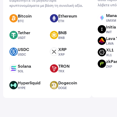
Εξερευνήστε τα μεγαλύτερα
λάβετε υπό
κρυπτονομίσματα με βάση τη συνολική αξία.
Mana
Bitcoin
Ethereum
UMXM
BTC
ETH
UMXM
BTC
ETH
Initia
INIT
Tether
BNB
INIT
USDT
BNB
USDT
BNB
Lava 
LAVA
LAVA
USDC
XRP
XL1
USDC
XRP
XL1
USDC
XRP
XL1
zkPa
ZKP
Solana
TRON
ZKP
SOL
TRX
SOL
TRX
Hyperliquid
Dogecoin
HYPE
DOGE
HYPE
DOGE