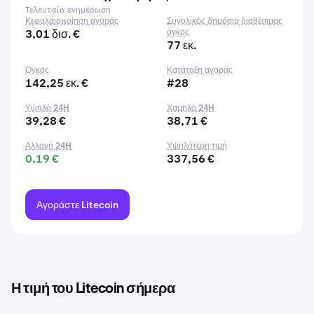
Τελευταία ενημέρωση
Κεφαλαιοποίηση αγοράς
Συνολικός δημόσια διαθέσιμος
3,01 δισ. €
όγκος
77 εκ.
Όγκος
Κατάταξη αγοράς
142,25 εκ. €
#28
Υψηλό 24H
Χαμηλό 24H
39,28 €
38,71 €
Αλλαγή 24H
Υψηλότερη τιμή
0,19 €
337,56 €
Αγοράστε Litecoin
Η τιμή του Litecoin σήμερα