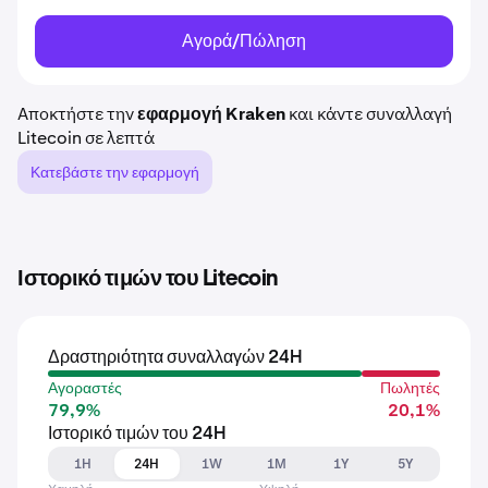
Αγορά/Πώληση
Αποκτήστε την
εφαρμογή Kraken
και κάντε συναλλαγή
Litecoin σε λεπτά
Κατεβάστε την εφαρμογή
Ιστορικό τιμών του Litecoin
Δραστηριότητα συναλλαγών 24H
Αγοραστές
Πωλητές
79,9%
20,1%
Ιστορικό τιμών του 24H
1H
24H
1W
1M
1Y
5Y