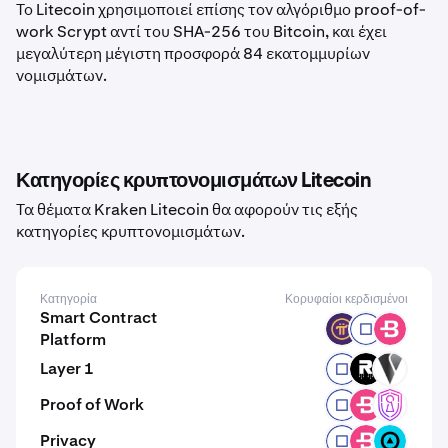
Το Litecoin χρησιμοποιεί επίσης τον αλγόριθμο proof-of-
work Scrypt αντί του SHA-256 του Bitcoin, και έχει
μεγαλύτερη μέγιστη προσφορά 84 εκατομμυρίων
νομισμάτων.
Κατηγορίες κρυπτονομισμάτων Litecoin
Τα θέματα Kraken Litecoin θα αφορούν τις εξής
κατηγορίες κρυπτονομισμάτων.
Κατηγορία
Κορυφαίοι κερδισμένοι
Smart Contract
PI
RYO
BCN
Platform
Layer 1
RYO
ROOT
VEX
Proof of Work
RYO
BCN
SHA
Privacy
RYO
BCN
ZBT