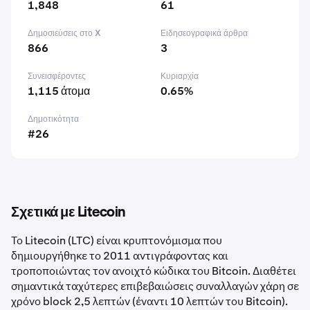
1,848
61
Δημοσιεύσεις στο X
Ειδησεογραφικά άρθρα
866
3
Συνεισφέροντες
Κυριαρχία
1,115 άτομα
0.65%
Δημοτικότητα
#26
Σχετικά με Litecoin
Το Litecoin (LTC) είναι κρυπτονόμισμα που
δημιουργήθηκε το 2011 αντιγράφοντας και
τροποποιώντας τον ανοιχτό κώδικα του Bitcoin. Διαθέτει
σημαντικά ταχύτερες επιβεβαιώσεις συναλλαγών χάρη σε
χρόνο block 2,5 λεπτών (έναντι 10 λεπτών του Bitcoin).