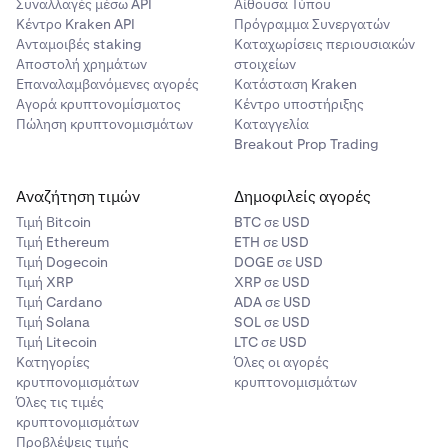
Συναλλαγές μέσω API
Αίθουσα Τύπου
Κέντρο Kraken API
Πρόγραμμα Συνεργατών
Ανταμοιβές staking
Καταχωρίσεις περιουσιακών
Αποστολή χρημάτων
στοιχείων
Επαναλαμβανόμενες αγορές
Κατάσταση Kraken
Αγορά κρυπτονομίσματος
Κέντρο υποστήριξης
Πώληση κρυπτονομισμάτων
Καταγγελία
Breakout Prop Trading
Αναζήτηση τιμών
Δημοφιλείς αγορές
Τιμή Βitcoin
BTC σε USD
Τιμή Ethereum
ETH σε USD
Τιμή Dogecoin
DOGE σε USD
Τιμή XRP
XRP σε USD
Τιμή Cardano
ADA σε USD
Τιμή Solana
SOL σε USD
Τιμή Litecoin
LTC σε USD
Κατηγορίες
Όλες οι αγορές
κρυτπονομισμάτων
κρυπτονομισμάτων
Όλες τις τιμές
κρυπτονομισμάτων
Προβλέψεις τιμής