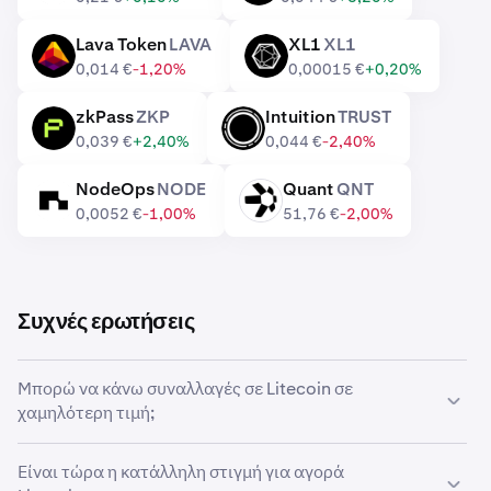
Lava Token
LAVA
XL1
XL1
LAVA
XL1
0,014 €
-1,20%
0,00015 €
+0,20%
zkPass
ZKP
Intuition
TRUST
ZKP
TRUST
0,039 €
+2,40%
0,044 €
-2,40%
NodeOps
NODE
Quant
QNT
NODE
QNT
0,0052 €
-1,00%
51,76 €
-2,00%
Συχνές ερωτήσεις
Μπορώ να κάνω συναλλαγές σε Litecoin σε
χαμηλότερη τιμή;
Ναι, μπορείτε να χρησιμοποιήσετε τις Προσαρμοσμένες
Είναι τώρα η κατάλληλη στιγμή για αγορά
εντολές στην Kraken για να αγοράσετε αυτόματα