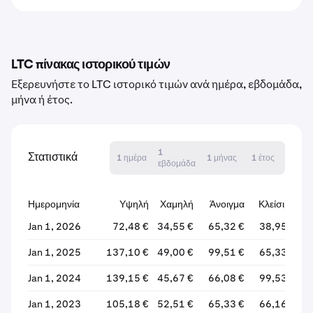
LTC πίνακας ιστορικού τιμών
Εξερευνήστε το LTC ιστορικό τιμών ανά ημέρα, εβδομάδα,
μήνα ή έτος.
1
Στατιστικά
1 ημέρα
1 μήνας
1 έτος
εβδομάδα
Ημερομηνία
Υψηλή
Χαμηλή
Άνοιγμα
Κλείσιμο
%
Jan 1, 2026
72,48 €
34,55 €
65,32 €
38,95 €
Jan 1, 2025
137,10 €
49,00 €
99,51 €
65,33 €
Jan 1, 2024
139,15 €
45,67 €
66,08 €
99,53 €
Jan 1, 2023
105,18 €
52,51 €
65,33 €
66,16 €