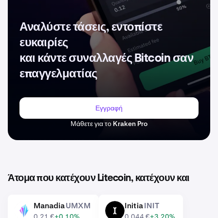
Αναλύστε τάσεις, εντοπίστε
ευκαιρίες
και κάντε συναλλαγές Bitcoin σαν
επαγγελματίας
Εγγραφή
Μάθετε για το Kraken Pro
Άτομα που κατέχουν Litecoin, κατέχουν και
Manadia
UMXM
Initia
INIT
UMXM
INIT
0,21 €
+0,10%
0,044 €
+3,20%