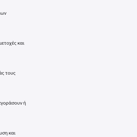
έων
μετοχές και
άς τους
 αγοράσουν ή
υση και