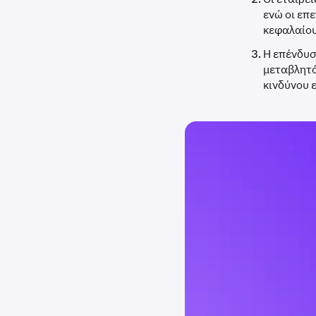
ενώ οι επ
κεφαλαίου
Η επένδυσ
μεταβλητό
κινδύνου 