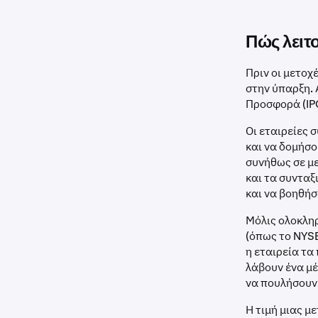
Πώς λειτο
Πριν οι μετο
στην ύπαρξη. 
Προσφορά (IP
Οι εταιρείες 
και να δομήσο
συνήθως σε μ
και τα συντα
και να βοηθήσ
Μόλις ολοκληρ
(όπως το NYSE
η εταιρεία τα
λάβουν ένα μέ
να πουλήσουν 
Η τιμή μιας μ