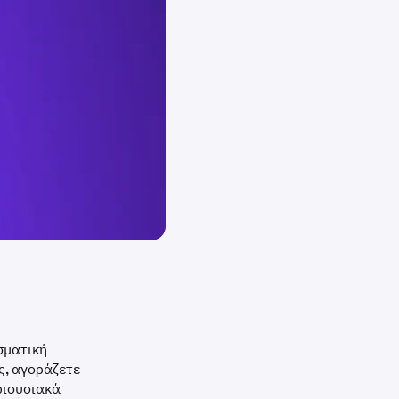
σματική
ές, αγοράζετε
εριουσιακά