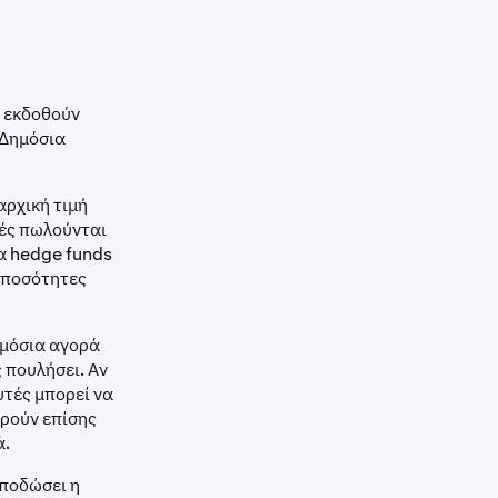
α εκδοθούν
 Δημόσια
αρχική τιμή
χές πωλούνται
α hedge funds
 ποσότητες
ημόσια αγορά
 πουλήσει. Αν
υτές μπορεί να
ορούν επίσης
ά.
αποδώσει η