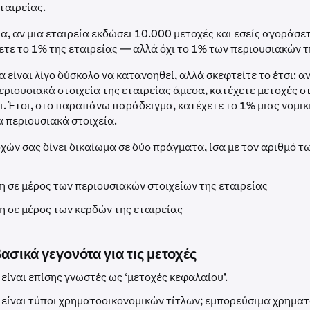
εταιρείας.
α, αν μια εταιρεία εκδώσει 10.000 μετοχές και εσείς αγοράσε
ετε το 1% της εταιρείας — αλλά όχι το 1% των περιουσιακών τ
α είναι λίγο δύσκολο να κατανοηθεί, αλλά σκεφτείτε το έτσι: αν
εριουσιακά στοιχεία της εταιρείας άμεσα, κατέχετε μετοχές σ
ι. Έτσι, στο παραπάνω παράδειγμα, κατέχετε το 1% μιας νομι
α περιουσιακά στοιχεία.
χών σας δίνει δικαίωμα σε δύο πράγματα, ίσα με τον αριθμό τ
η σε μέρος των περιουσιακών στοιχείων της εταιρείας
η σε μέρος των κερδών της εταιρείας
ασικά γεγονότα για τις μετοχές
 είναι επίσης γνωστές ως ‘μετοχές κεφαλαίου’.
 είναι τύποι χρηματοοικονομικών τίτλων; εμπορεύσιμα χρημα