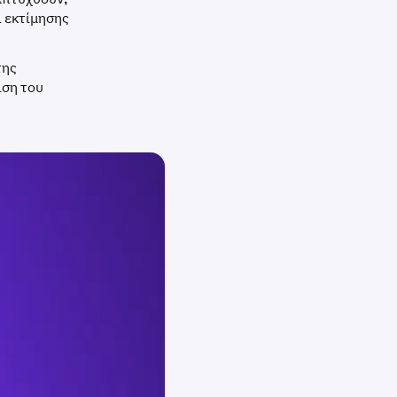
ι εκτίμησης
της
ιση του