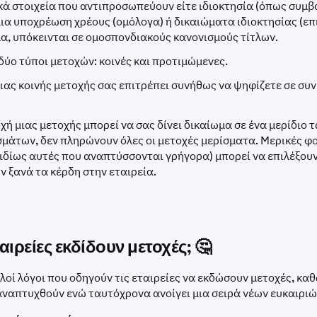
ά στοιχεία που αντιπροσωπεύουν είτε ιδιοκτησία (όπως συμβαί
μια υποχρέωση χρέους (ομόλογα) ή δικαιώματα ιδιοκτησίας (επι
α, υπόκεινται σε ομοσπονδιακούς κανονισμούς τίτλων.
ύο τύποι μετοχών: κοινές και προτιμώμενες.
ιας κοινής μετοχής σας επιτρέπει συνήθως να ψηφίζετε σε συ
χή μιας μετοχής μπορεί να σας δίνει δικαίωμα σε ένα μερίδιο 
μάτων, δεν πληρώνουν όλες οι μετοχές μερίσματα. Μερικές φο
(ιδίως αυτές που αναπτύσσονται γρήγορα) μπορεί να επιλέξου
 ξανά τα κέρδη στην εταιρεία.
εταιρείες εκδίδουν μετοχές; 🤔
οί λόγοι που οδηγούν τις εταιρείες να εκδώσουν μετοχές, κα
αναπτυχθούν ενώ ταυτόχρονα ανοίγει μια σειρά νέων ευκαιριώ