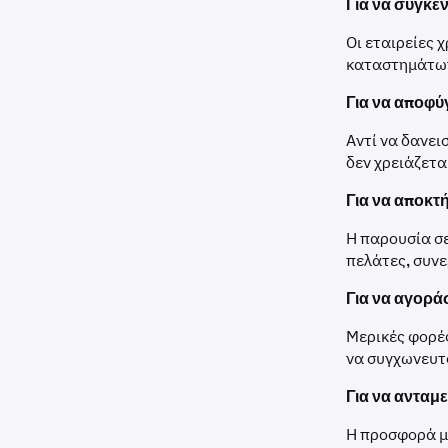
Για να συγκ
Οι εταιρείες 
καταστημάτων,
Για να αποφύ
Αντί να δανει
δεν χρειάζετα
Για να αποκτ
Η παρουσία σε
πελάτες, συνε
Για να αγορά
Μερικές φορές
να συγχωνευτο
Για να ανταμ
Η προσφορά μ