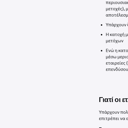
περιουσιακ
μετοχές), 
αποτέλεσμ
Υπάρχουν δ
Η κατοχή μ
μετόχων
Ενώ η κατο
μέσω μερισ
εταιρείες 
επενδύσουν
Γιατί οι 
Υπάρχουν πολλ
επιτρέπει να 