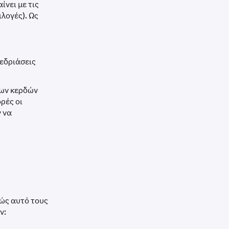
νει με τις
λογές). Ως
νεδριάσεις
των κερδών
ρές οι
ν να
θώς αυτό τους
ν: