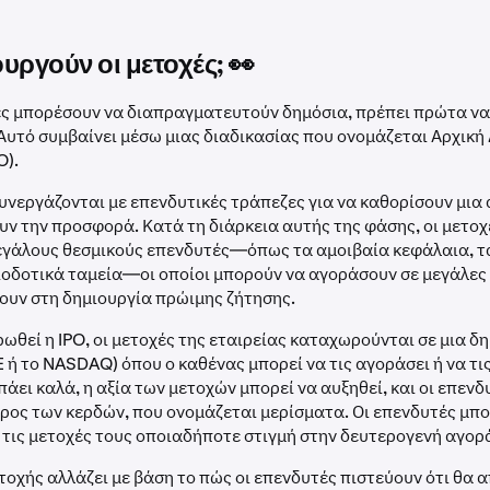
υργούν οι μετοχές; 👀
χές μπορέσουν να διαπραγματευτούν δημόσια, πρέπει πρώτα ν
Αυτό συμβαίνει μέσω μιας διαδικασίας που ονομάζεται Αρχική
O).
συνεργάζονται με επενδυτικές τράπεζες για να καθορίσουν μια 
υν την προσφορά. Κατά τη διάρκεια αυτής της φάσης, οι μετο
εγάλους θεσμικούς επενδυτές—όπως τα αμοιβαία κεφάλαια, τ
ξιοδοτικά ταμεία—οι οποίοι μπορούν να αγοράσουν σε μεγάλες
ουν στη δημιουργία πρώιμης ζήτησης.
ωθεί η IPO, οι μετοχές της εταιρείας καταχωρούνται σε μια δ
 ή το NASDAQ) όπου ο καθένας μπορεί να τις αγοράσει ή να τις
 πάει καλά, η αξία των μετοχών μπορεί να αυξηθεί, και οι επενδ
ρος των κερδών, που ονομάζεται μερίσματα. Οι επενδυτές μπ
τις μετοχές τους οποιαδήποτε στιγμή στην δευτερογενή αγορ
ετοχής αλλάζει με βάση το πώς οι επενδυτές πιστεύουν ότι θα 