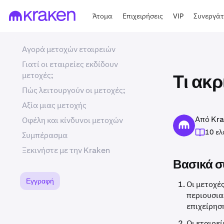
Άτομα
Επιχειρήσεις
VIP
Συνεργάτ
Αγορά μετοχών εταιρειών
Γιατί οι εταιρείες εκδίδουν
μετοχές;
Τι ακρ
Πώς λειτουργούν οι μετοχές;
Αξία μιας μετοχής
Από Kra
Οφέλη και κίνδυνοι μετοχών
10 ελ
Συμπέρασμα
Ξεκινήστε με την Kraken
Βασικά σ
Εγγραφή
Οι μετοχέ
περιουσιακ
επιχείρηση
Οι εταιρε