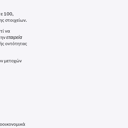
τε 100,
ης στοιχείων.
τί να
την
εταιρεία
κής οντότητας
ων μετοχών
τοοικονομικά