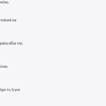
ρείας.
 τελικά να
ραία αξία της
είναι
ει τι, ή για