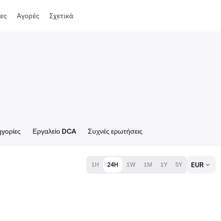
ες
Αγορές
Σχετικά
γορίες
Εργαλείο DCA
Συχνές ερωτήσεις
EUR
1H
24H
1W
1M
1Y
5Y