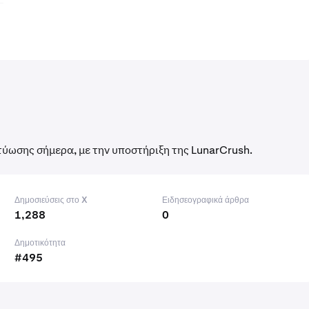
τύωσης σήμερα, με την υποστήριξη της LunarCrush.
Δημοσιεύσεις στο X
Ειδησεογραφικά άρθρα
1,288
0
Δημοτικότητα
#495