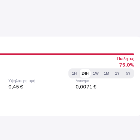
Πωλητές
75,0%
1H
24H
1W
1M
1Y
5Y
Υψηλότερη τιμή
Άνοιγμα
0,45 €
0,0071 €