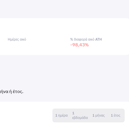
Ημέρες από
% διαφορά από ATH
-98,43%
ήνα ή έτος.
1
1 ημέρα
1 μήνας
1 έτος
εβδομάδα