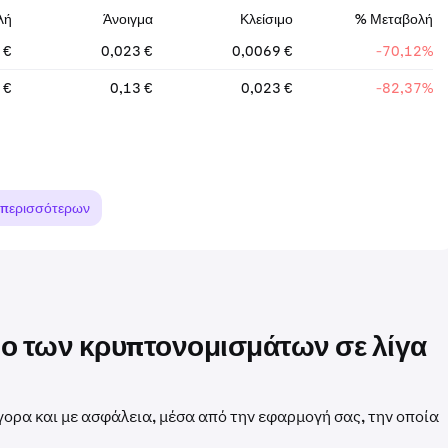
λή
Άνοιγμα
Κλείσιμο
% Μεταβολή
 €
0,023 €
0,0069 €
-70,12%
 €
0,13 €
0,023 €
-82,37%
 περισσότερων
σμο των κρυπτονομισμάτων σε λίγα
γορα και με ασφάλεια, μέσα από την εφαρμογή σας, την οποία