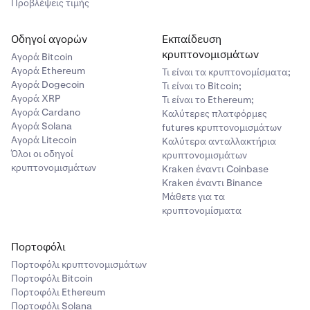
Προβλέψεις τιμής
Οδηγοί αγορών
Εκπαίδευση
κρυπτονομισμάτων
Αγορά Bitcoin
Αγορά Ethereum
Τι είναι τα κρυπτονομίσματα;
Αγορά Dogecoin
Τι είναι το Bitcoin;
Αγορά XRP
Τι είναι το Ethereum;
Αγορά Cardano
Καλύτερες πλατφόρμες
Αγορά Solana
futures κρυπτονομισμάτων
Αγορά Litecoin
Καλύτερα ανταλλακτήρια
Όλοι οι οδηγοί
κρυπτονομισμάτων
κρυπτονομισμάτων
Kraken έναντι Coinbase
Kraken έναντι Binance
Μάθετε για τα
κρυπτονομίσματα
Πορτοφόλι
Πορτοφόλι κρυπτονομισμάτων
Πορτοφόλι Bitcoin
Πορτοφόλι Ethereum
Πορτοφόλι Solana