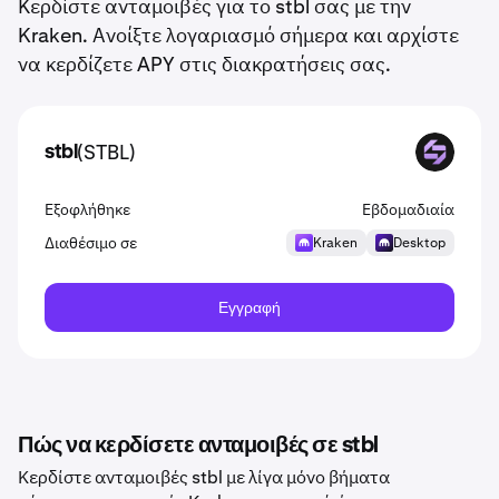
Κερδίστε ανταμοιβές για το stbl σας με την
Kraken. Ανοίξτε λογαριασμό σήμερα και αρχίστε
να κερδίζετε APY στις διακρατήσεις σας.
(STBL)
stbl
STBL
Εξοφλήθηκε
Εβδομαδιαία
Διαθέσιμο σε
Kraken
Desktop
Εγγραφή
Πώς να κερδίσετε ανταμοιβές σε stbl
Κερδίστε ανταμοιβές stbl με λίγα μόνο βήματα