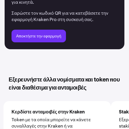
για κινητά.
Σαρώστε τον κωδικό QR για να κατεβάσετε την
εφαρμογή Kraken Pro στη συσκευή σας.
Αποκτήστε την εφαρμογή
Εξερευνήστε άλλα νομίσματα και token που
είναι διαθέσιμα για ανταμοιβές
Κερδίστε ανταμοιβές στην Kraken
Stak
Token με τα οποία μπορείτε να κάνετε
Εξερ
συναλλαγές στην Kraken ή να
stak