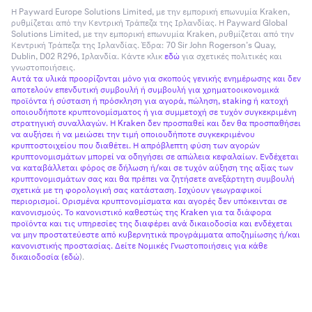
Η Payward Europe Solutions Limited, με την εμπορική επωνυμία Kraken,
ρυθμίζεται από την Κεντρική Τράπεζα της Ιρλανδίας. Η Payward Global
Solutions Limited, με την εμπορική επωνυμία Kraken, ρυθμίζεται από την
Κεντρική Τράπεζα της Ιρλανδίας. Έδρα: 70 Sir John Rogerson’s Quay,
Dublin, D02 R296, Ιρλανδία. Κάντε κλικ
εδώ
για σχετικές πολιτικές και
γνωστοποιήσεις.
Αυτά τα υλικά προορίζονται μόνο για σκοπούς γενικής ενημέρωσης και δεν
αποτελούν επενδυτική συμβουλή ή συμβουλή για χρηματοοικονομικά
προϊόντα ή σύσταση ή πρόσκληση για αγορά, πώληση, staking ή κατοχή
οποιουδήποτε κρυπτονομίσματος ή για συμμετοχή σε τυχόν συγκεκριμένη
στρατηγική συναλλαγών. Η Kraken δεν προσπαθεί και δεν θα προσπαθήσει
να αυξήσει ή να μειώσει την τιμή οποιουδήποτε συγκεκριμένου
κρυπτοστοιχείου που διαθέτει. Η απρόβλεπτη φύση των αγορών
κρυπτονομισμάτων μπορεί να οδηγήσει σε απώλεια κεφαλαίων. Ενδέχεται
να καταβάλλεται φόρος σε δήλωση ή/και σε τυχόν αύξηση της αξίας των
κρυπτονομισμάτων σας και θα πρέπει να ζητήσετε ανεξάρτητη συμβουλή
σχετικά με τη φορολογική σας κατάσταση. Ισχύουν γεωγραφικοί
περιορισμοί. Ορισμένα κρυπτονομίσματα και αγορές δεν υπόκεινται σε
κανονισμούς. Το κανονιστικό καθεστώς της Kraken για τα διάφορα
προϊόντα και τις υπηρεσίες της διαφέρει ανά δικαιοδοσία και ενδέχεται
να μην προστατεύεστε από κυβερνητικά προγράμματα αποζημίωσης ή/και
κανονιστικής προστασίας. Δείτε Νομικές Γνωστοποιήσεις για κάθε
δικαιοδοσία (
εδώ
).