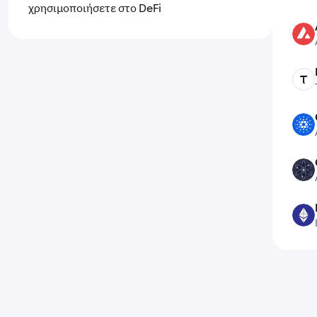
χρησιμοποιήσετε στο DeFi
AVAX
TAO
ADA
ATOM
ETH