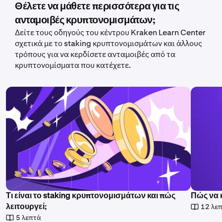
Θέλετε να μάθετε περισσότερα για τις
ανταμοιβές κρυπτονομισμάτων;
Δείτε τους οδηγούς του κέντρου Kraken Learn Center
σχετικά με το staking κρυπτονομισμάτων και άλλους
τρόπους για να κερδίσετε ανταμοιβές από τα
κρυπτονομίσματα που κατέχετε.
Τι είναι το staking κρυπτονομισμάτων και πώς
Πώς να 
12 λε
λειτουργεί;
5 λεπτά