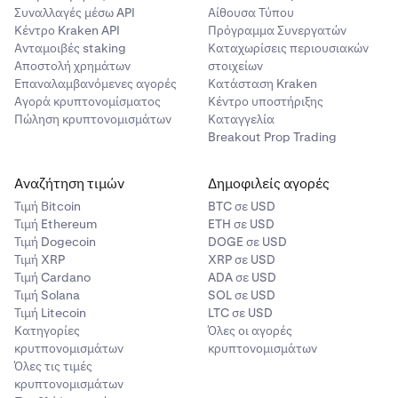
Συναλλαγές μέσω API
Αίθουσα Τύπου
Κέντρο Kraken API
Πρόγραμμα Συνεργατών
Ανταμοιβές staking
Καταχωρίσεις περιουσιακών
Αποστολή χρημάτων
στοιχείων
Επαναλαμβανόμενες αγορές
Κατάσταση Kraken
Αγορά κρυπτονομίσματος
Κέντρο υποστήριξης
Πώληση κρυπτονομισμάτων
Καταγγελία
Breakout Prop Trading
Αναζήτηση τιμών
Δημοφιλείς αγορές
Τιμή Βitcoin
BTC σε USD
Τιμή Ethereum
ETH σε USD
Τιμή Dogecoin
DOGE σε USD
Τιμή XRP
XRP σε USD
Τιμή Cardano
ADA σε USD
Τιμή Solana
SOL σε USD
Τιμή Litecoin
LTC σε USD
Κατηγορίες
Όλες οι αγορές
κρυτπονομισμάτων
κρυπτονομισμάτων
Όλες τις τιμές
κρυπτονομισμάτων