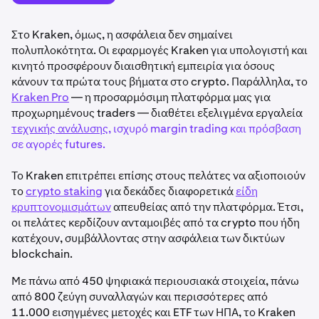
Στο Kraken, όμως, η ασφάλεια δεν σημαίνει
πολυπλοκότητα. Οι εφαρμογές Kraken για υπολογιστή και
κινητό προσφέρουν διαισθητική εμπειρία για όσους
κάνουν τα πρώτα τους βήματα στο crypto. Παράλληλα, το
Kraken Pro
— η προσαρμόσιμη πλατφόρμα μας για
προχωρημένους traders — διαθέτει εξελιγμένα εργαλεία
τεχνικής ανάλυσης
, ισχυρό margin trading και πρόσβαση
σε αγορές futures.
Το Kraken επιτρέπει επίσης στους πελάτες να αξιοποιούν
το
crypto staking
για δεκάδες διαφορετικά
είδη
κρυπτονομισμάτων
απευθείας από την πλατφόρμα. Έτσι,
οι πελάτες κερδίζουν ανταμοιβές από τα crypto που ήδη
κατέχουν, συμβάλλοντας στην ασφάλεια των δικτύων
blockchain.
Με πάνω από 450 ψηφιακά περιουσιακά στοιχεία, πάνω
από 800 ζεύγη συναλλαγών και περισσότερες από
11.000 εισηγμένες μετοχές και ETF των ΗΠΑ, το Kraken