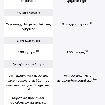
ασφάλειας
χρηματιστήριο
Κεντρικά γραφεία
[5]
Wyoming, Ηνωμένες Πολιτείες
Χωρίς φυσική έδρα
Αμερικής
Διαθέσιμες χώρες
[1]
[6]
190+ χώρες
100+ χώρες
Προμήθειες συναλλαγών
Από 0,25% maker, 0,40%
Έως 0,40%, πλέον
[18]
taker (μειώνεται με βάση τον
μεταβλητών προμηθειών
όγκο συναλλαγών 30 ημερών)
[2]
Μηδενικές προμήθειες
συναλλαγών για χρήστες