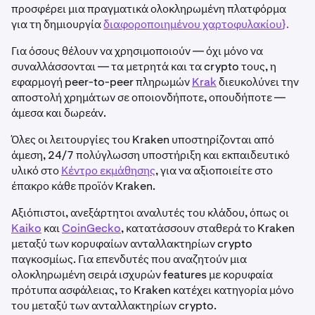
προσφέρει μια πραγματικά ολοκληρωμένη πλατφόρμα
για τη δημιουργία
διαφοροποιημένου χαρτοφυλακίου
}.
Για όσους θέλουν να χρησιμοποιούν — όχι μόνο να
συναλλάσσονται — τα μετρητά και τα crypto τους, η
εφαρμογή peer-to-peer πληρωμών
Krak
διευκολύνει την
αποστολή χρημάτων σε οποιονδήποτε, οπουδήποτε —
άμεσα και δωρεάν.
Όλες οι λειτουργίες του Kraken υποστηρίζονται από
άμεση, 24/7 πολύγλωσση υποστήριξη και εκπαιδευτικό
υλικό στο
Κέντρο εκμάθησης
, για να αξιοποιείτε στο
έπακρο κάθε προϊόν Kraken.
Αξιόπιστοι, ανεξάρτητοι αναλυτές του κλάδου, όπως οι
Kaiko
και
CoinGecko
, κατατάσσουν σταθερά το Kraken
μεταξύ των κορυφαίων ανταλλακτηρίων crypto
παγκοσμίως. Για επενδυτές που αναζητούν μια
ολοκληρωμένη σειρά ισχυρών features με κορυφαία
πρότυπα ασφάλειας, το Kraken κατέχει κατηγορία μόνο
του μεταξύ των ανταλλακτηρίων crypto.