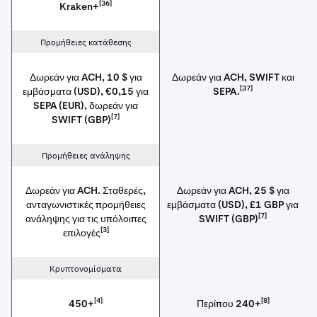
[36]
Kraken+
Προμήθειες κατάθεσης
Δωρεάν για ACH, 10 $ για
Δωρεάν για ACH, SWIFT και
[37]
εμβάσματα (USD), €0,15 για
SEPA.
SEPA (EUR), δωρεάν για
[7]
SWIFT (GBP)
Προμήθειες ανάληψης
Δωρεάν για ACH. Σταθερές,
Δωρεάν για ACH, 25 $ για
ανταγωνιστικές προμήθειες
εμβάσματα (USD), £1 GBP για
[7]
ανάληψης για τις υπόλοιπες
SWIFT (GBP)
[3]
επιλογές
Κρυπτονομίσματα
[4]
[8]
450+
Περίπου 240+