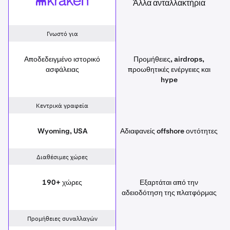
Άλλα ανταλλακτήρια
Kraken
Other exchanges
Γνωστό για
Αποδεδειγμένο ιστορικό
Προμήθειες, airdrops,
ασφάλειας
προωθητικές ενέργειες και
hype
Κεντρικά γραφεία
Wyoming, USA
Αδιαφανείς offshore οντότητες
Διαθέσιμες χώρες
190+ χώρες
Εξαρτάται από την
αδειοδότηση της πλατφόρμας
Προμήθειες συναλλαγών