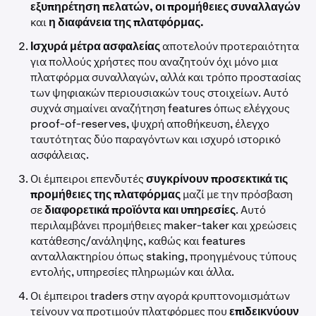
εξυπηρέτηση πελατών, οι προμήθειες συναλλαγών
και
η διαφάνεια της πλατφόρμας.
Ισχυρά μέτρα ασφαλείας
αποτελούν προτεραιότητα
για πολλούς χρήστες που αναζητούν όχι μόνο μια
πλατφόρμα συναλλαγών, αλλά και τρόπο προστασίας
των ψηφιακών περιουσιακών τους στοιχείων. Αυτό
συχνά σημαίνει αναζήτηση features όπως ελέγχους
proof-of-reserves, ψυχρή αποθήκευση, έλεγχο
ταυτότητας δύο παραγόντων και ισχυρό ιστορικό
ασφάλειας.
Οι έμπειροι επενδυτές
συγκρίνουν προσεκτικά τις
προμήθειες της πλατφόρμας
μαζί με την πρόσβαση
σε
διαφορετικά προϊόντα και υπηρεσίες
. Αυτό
περιλαμβάνει προμήθειες maker-taker και χρεώσεις
κατάθεσης/ανάληψης, καθώς και features
ανταλλακτηρίου όπως staking, προηγμένους τύπους
εντολής, υπηρεσίες πληρωμών και άλλα.
Οι έμπειροι traders στην αγορά κρυπτονομισμάτων
τείνουν να προτιμούν πλατφόρμες που
επιδεικνύουν