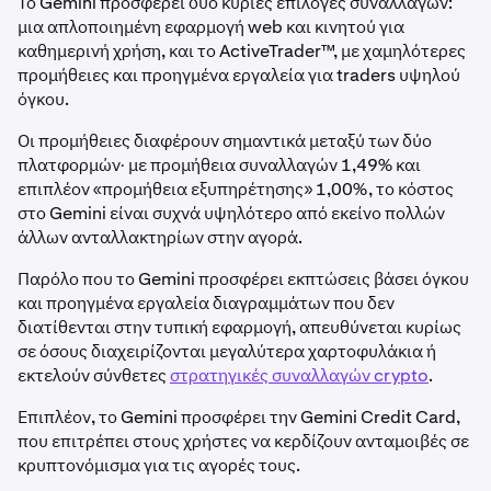
Το Gemini προσφέρει δύο κύριες επιλογές συναλλαγών:
μια απλοποιημένη εφαρμογή web και κινητού για
καθημερινή χρήση, και το ActiveTrader™, με χαμηλότερες
προμήθειες και προηγμένα εργαλεία για traders υψηλού
όγκου.
Οι προμήθειες διαφέρουν σημαντικά μεταξύ των δύο
πλατφορμών· με προμήθεια συναλλαγών 1,49% και
επιπλέον «προμήθεια εξυπηρέτησης» 1,00%, το κόστος
στο Gemini είναι συχνά υψηλότερο από εκείνο πολλών
άλλων ανταλλακτηρίων στην αγορά.
Παρόλο που το Gemini προσφέρει εκπτώσεις βάσει όγκου
και προηγμένα εργαλεία διαγραμμάτων που δεν
διατίθενται στην τυπική εφαρμογή, απευθύνεται κυρίως
σε όσους διαχειρίζονται μεγαλύτερα χαρτοφυλάκια ή
εκτελούν σύνθετες
στρατηγικές συναλλαγών crypto
.
Επιπλέον, το Gemini προσφέρει την Gemini Credit Card,
που επιτρέπει στους χρήστες να κερδίζουν ανταμοιβές σε
κρυπτονόμισμα για τις αγορές τους.