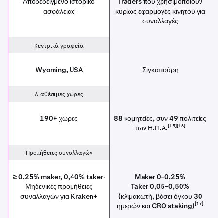
Αποδεδειγμένο ιστορικό
Traders που χρησιμοποιούν
ασφάλειας
κυρίως εφαρμογές κινητού για
συναλλαγές
Κεντρικά γραφεία
Wyoming, USA
Σιγκαπούρη
Διαθέσιμες χώρες
190+ χώρες
88 κομητείες, συν 49 πολιτείες
[15][16]
των Η.Π.Α.
Προμήθειες συναλλαγών
≥ 0,25% maker, 0,40% taker·
Maker 0–0,25%
Μηδενικές προμήθειες
Taker 0,05–0,50%
συναλλαγών για Kraken+
(κλιμακωτή, βάσει όγκου 30
[17]
ημερών και CRO staking)