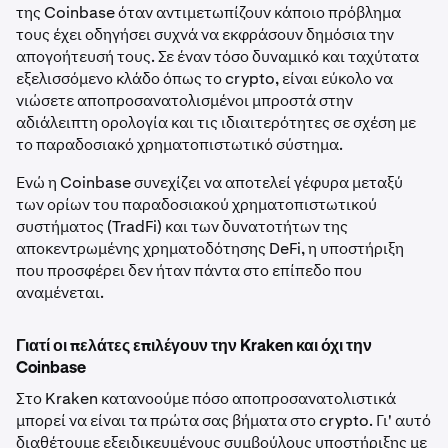
της Coinbase όταν αντιμετωπίζουν κάποιο πρόβλημα
τους έχει οδηγήσει συχνά να εκφράσουν δημόσια την
απογοήτευσή τους. Σε έναν τόσο δυναμικό και ταχύτατα
εξελισσόμενο κλάδο όπως το crypto, είναι εύκολο να
νιώσετε αποπροσανατολισμένοι μπροστά στην
αδιάλειπτη ορολογία και τις ιδιαιτερότητες σε σχέση με
το παραδοσιακό χρηματοπιστωτικό σύστημα.
Ενώ η Coinbase συνεχίζει να αποτελεί γέφυρα μεταξύ
των ορίων του παραδοσιακού χρηματοπιστωτικού
συστήματος (TradFi) και των δυνατοτήτων της
αποκεντρωμένης χρηματοδότησης DeFi, η υποστήριξη
που προσφέρει δεν ήταν πάντα στο επίπεδο που
αναμένεται.
Γιατί οι πελάτες επιλέγουν την Kraken και όχι την
Coinbase
Στο Kraken κατανοούμε πόσο αποπροσανατολιστικά
μπορεί να είναι τα πρώτα σας βήματα στο crypto. Γι' αυτό
διαθέτουμε εξειδικευμένους συμβούλους υποστήριξης με