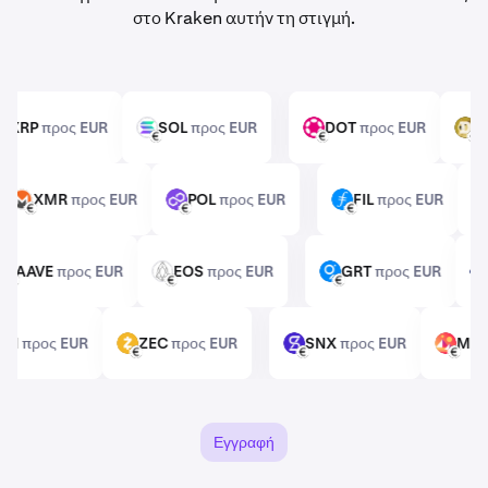
στο Kraken αυτήν τη στιγμή.
XRP
προς EUR
SOL
προς EUR
DOT
προς EUR
XRP
SOL
DOT
DOGE
EUR
EUR
EUR
EU
XMR
προς EUR
POL
προς EUR
FIL
προς EUR
XMR
POL
FIL
EUR
EUR
EUR
AAVE
προς EUR
EOS
προς EUR
GRT
προς EUR
AAVE
EOS
GRT
EUR
EUR
EUR
USHI
προς EUR
ZEC
προς EUR
SNX
προς EUR
M
ZEC
SNX
MANA
EUR
EUR
EUR
Εγγραφή