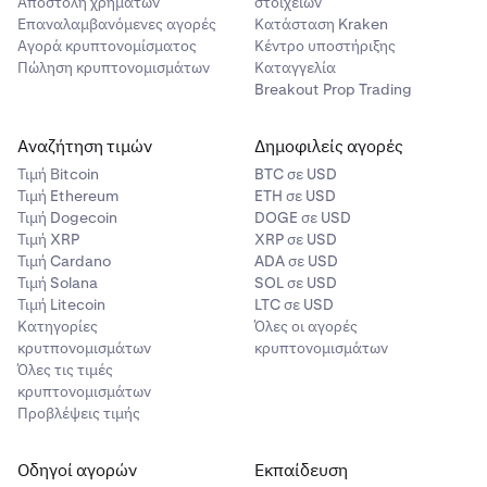
Αποστολή χρημάτων
στοιχείων
Επαναλαμβανόμενες αγορές
Κατάσταση Kraken
Αγορά κρυπτονομίσματος
Κέντρο υποστήριξης
Πώληση κρυπτονομισμάτων
Καταγγελία
Breakout Prop Trading
Αναζήτηση τιμών
Δημοφιλείς αγορές
Τιμή Βitcoin
BTC σε USD
Τιμή Ethereum
ETH σε USD
Τιμή Dogecoin
DOGE σε USD
Τιμή XRP
XRP σε USD
Τιμή Cardano
ADA σε USD
Τιμή Solana
SOL σε USD
Τιμή Litecoin
LTC σε USD
Κατηγορίες
Όλες οι αγορές
κρυτπονομισμάτων
κρυπτονομισμάτων
Όλες τις τιμές
κρυπτονομισμάτων
Προβλέψεις τιμής
Οδηγοί αγορών
Εκπαίδευση