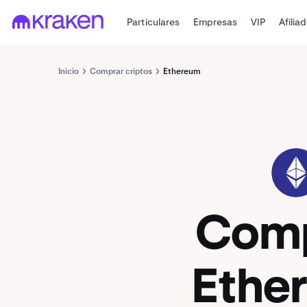
Particulares
Empresas
VIP
Afilia
Inicio
Comprar criptos
Ethereum
ETH
Com
Ethe