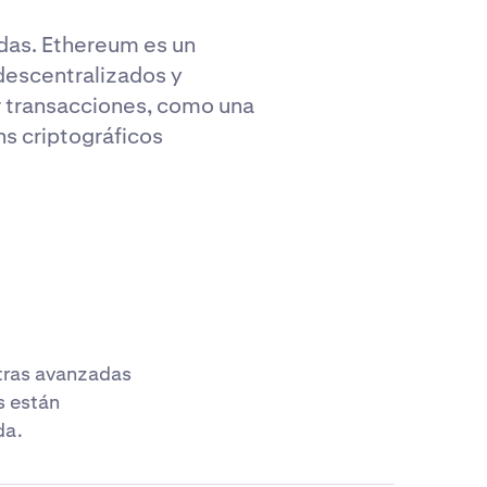
das. Ethereum es un
 descentralizados y
r transacciones, como una
ns criptográficos
tras avanzadas
s están
da.