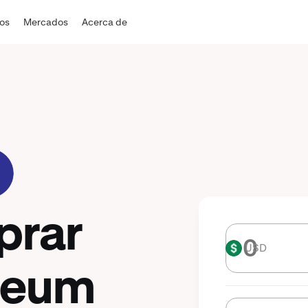
dos
Mercados
Acerca de
prar
USD
USD
reum