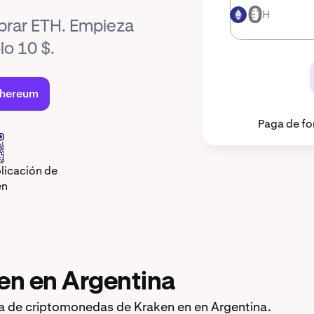
ETH
ETH
prar ETH. Empieza
lo 10 $.
thereum
Paga de fo
licación de
en
n en Argentina
 de criptomonedas de Kraken en en Argentina.