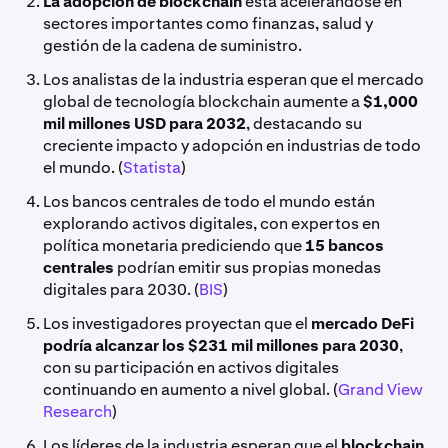
La adopción de blockchain
está acelerándose en
sectores importantes como finanzas, salud y
gestión de la cadena de suministro.
Los analistas de la industria esperan que el mercado
global de tecnología blockchain aumente a
$1,000
mil millones USD para 2032
, destacando su
creciente impacto y adopción en industrias de todo
el mundo. (
Statista
)
Los bancos centrales de todo el mundo están
explorando activos digitales, con expertos en
política monetaria prediciendo que
15 bancos
centrales
podrían emitir sus propias monedas
digitales para 2030. (
BIS
)
Los investigadores proyectan que el
mercado DeFi
podría alcanzar los $231 mil millones para 2030
,
con su participación en activos digitales
continuando en aumento a nivel global. (
Grand View
Research
)
Los líderes de la industria esperan que el
blockchain