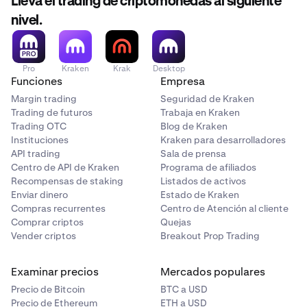
Lleva el trading de criptomonedas al siguiente
incremento del valor de tus criptoactivos estén sujetos a
impuestos. Solicita asesoramiento independiente para
nivel.
informarte acerca de tu situación fiscal. Pueden aplicarse
restricciones geográficas.
Pro
Kraken
Krak
Desktop
Funciones
Empresa
Margin trading
Seguridad de Kraken
Trading de futuros
Trabaja en Kraken
Trading OTC
Blog de Kraken
Instituciones
Kraken para desarrolladores
API trading
Sala de prensa
Centro de API de Kraken
Programa de afiliados
Recompensas de staking
Listados de activos
Enviar dinero
Estado de Kraken
Compras recurrentes
Centro de Atención al cliente
Comprar criptos
Quejas
Vender criptos
Breakout Prop Trading
Examinar precios
Mercados populares
Precio de Bitcoin
BTC a USD
Precio de Ethereum
ETH a USD