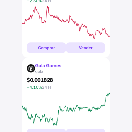
+2.60%
24 H
Comprar
Vender
Gala Games
GALA
gala
$
0
.
001828
+4.10%
24 H