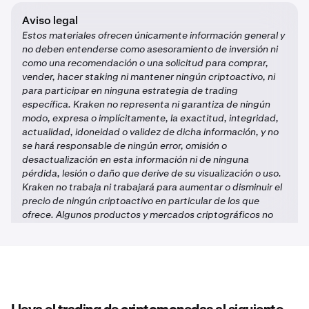
Aviso legal
Estos materiales ofrecen únicamente información general y
no deben entenderse como asesoramiento de inversión ni
como una recomendación o una solicitud para comprar,
vender, hacer staking ni mantener ningún criptoactivo, ni
para participar en ninguna estrategia de trading
específica. Kraken no representa ni garantiza de ningún
modo, expresa o implícitamente, la exactitud, integridad,
actualidad, idoneidad o validez de dicha información, y no
se hará responsable de ningún error, omisión o
desactualización en esta información ni de ninguna
pérdida, lesión o daño que derive de su visualización o uso.
Kraken no trabaja ni trabajará para aumentar o disminuir el
precio de ningún criptoactivo en particular de los que
ofrece. Algunos productos y mercados criptográficos no
están regulados, y es posible que no estén amparados por
mecanismos de indemnización o protección
gubernamentales o normativos, respectivamente. Los
mercados de criptoactivos son impredecibles y, por tanto,
la inversión en este tipo de activos puede suponer la
pérdida de capital. Es posible que la rentabilidad o el