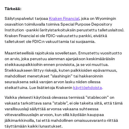
Institutionalin kaikki tuotteita ja palveluita
(mukaan
Financial joutuu vaikeuksiin tai kaatuu, Wyomingin
lukien kaupankäynti-, rahoitus- ja
Tärkeää:
osavaltion Division of Banking -komissaari ryhtyy
salkunhallintatyökalut).
tiettyihin toimenpiteisiin asiakkaiden suojelemiseksi
Säilytyspalvelut tarjoaa
Kraken Financial
, joka on Wyomingin
(mukaan lukien likvidointimenettelyn toteuttaminen
osavaltion toimiluvalla toimiva Special Purpose Depository
pankin asioiden selvittämiseksi). Tällaisen menettelyn
Institution -pankki (erityistarkoituksiin perustettu talletuslaitos).
yhteydessä säilytystilillä olevia varoja ei voi käyttää
Kraken Financial ei ole FDIC-vakuutettu pankki, eivätkä
talletukset ole FDIC:n vakuuttamia tai suojaamia.
sellaisten velkojien vaatimuksiin, jotka eivät liity asiaan,
kun tietyt edellytykset täyttyvät.
Maantieteellisiä rajoituksia sovelletaan. Ennustettu vuosituotto
on arvio, joka perustuu aiemman ajanjakson keskimääräisiin
steikkauspalkkioihin ennen provisiota, ja se voi muuttua.
Steikkaukseen liittyy riskejä, kuten palkkioiden epävarmuus,
mahdolliset menetykset ”slashingin” tai hakkeroinnin
seurauksena sekä varojen arvon lasku niiden ollessa
steikattuina. Lue lisätietoja Krakenin
käyttöehdoista
.
Vaikka yleisesti käytössä olevassa termissä ”stablecoin” on
vakaata tarkoittava sana ”stable”, ei ole takeita siitä, että tämä
varallisuuslaji säilyttää arvonsa vakaana suhteessa
viitevarallisuuslajin arvoon, kun sillä käydään kauppaa
jälkimarkkinoilla, tai että mahdollinen omaisuusvaranto riittää
täyttämään kaikki lunastukset.