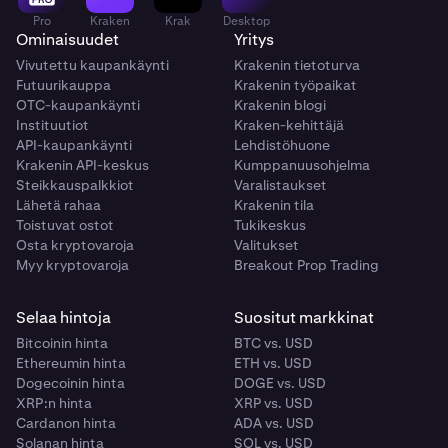
Pro
Kraken
Krak
Desktop
Ominaisuudet
Yritys
Vivutettu kaupankäynti
Krakenin tietoturva
Futuurikauppa
Krakenin työpaikat
OTC-kaupankäynti
Krakenin blogi
Instituutiot
Kraken-kehittäjä
API-kaupankäynti
Lehdistöhuone
Krakenin API-keskus
Kumppanuusohjelma
Steikkauspalkkiot
Varalistaukset
Lähetä rahaa
Krakenin tila
Toistuvat ostot
Tukikeskus
Osta kryptovaroja
Valitukset
Myy kryptovaroja
Breakout Prop Trading
Selaa hintoja
Suositut markkinat
Bitcoinin hinta
BTC vs. USD
Ethereumin hinta
ETH vs. USD
Dogecoinin hinta
DOGE vs. USD
XRP:n hinta
XRP vs. USD
Cardanon hinta
ADA vs. USD
Solanan hinta
SOL vs. USD