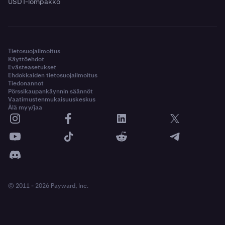
USDT-lompakko
Tietosuojailmoitus
Käyttöehdot
Evästeasetukset
Ehdokkaiden tietosuojailmoitus
Tiedonannot
Pörssikaupankäynnin säännöt
Vaatimustenmukaisuuskeskus
Älä myy/jaa
© 2011 - 2026 Payward, Inc.