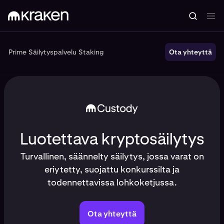
Prime
Säilytyspalvelu
Staking
Prime
Säilytyspalvelu
Ota yhteyttä
Staking
Luotettava kryptosäilytys
Turvallinen, säännelty säilytys, jossa varat on
eriytetty, suojattu konkurssilta ja
todennettavissa lohkoketjussa.
Ota yhteyttä