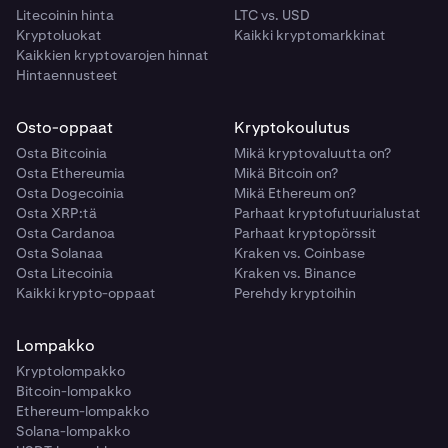
Litecoinin hinta
LTC vs. USD
Kryptoluokat
Kaikki kryptomarkkinat
Kaikkien kryptovarojen hinnat
Hintaennusteet
Osto-oppaat
Kryptokoulutus
Osta Bitcoinia
Mikä kryptovaluutta on?
Osta Ethereumia
Mikä Bitcoin on?
Osta Dogecoinia
Mikä Ethereum on?
Osta XRP:tä
Parhaat kryptofutuurialustat
Osta Cardanoa
Parhaat kryptopörssit
Osta Solanaa
Kraken vs. Coinbase
Osta Litecoinia
Kraken vs. Binance
Kaikki krypto-oppaat
Perehdy kryptoihin
Lompakko
Kryptolompakko
Bitcoin-lompakko
Ethereum-lompakko
Solana-lompakko