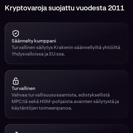
Kryptovaroja suojattu vuodesta 2011
Säännelty kumppani
Turvallinen säilytys Krakenin säännellyiltä yhtiöiltä
Yhdysvalloissa ja EU:ssa.
Turvallinen
Vahvaa turvallisuusosaamista, edistyksellistä
MPC:tä sekä HSM-pohjaista avainten säilytystä ja
käytäntöjen toimeenpanoa.