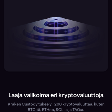
Laaja valikoima eri kryptovaluuttoja
Kraken Custody tukee yli 200 kryptovaluuttaa, kuten
BTC:tä, ETH:ta, SOL:ia ja TAO:a.