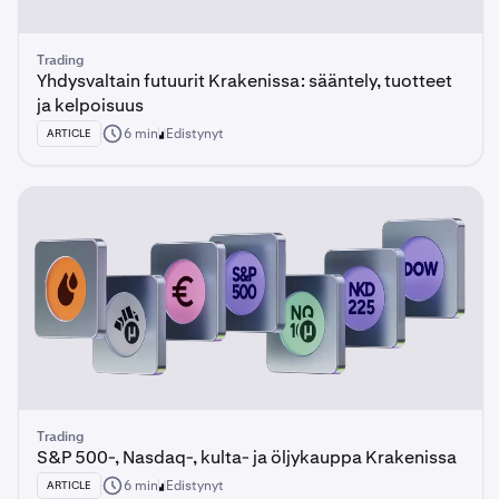
Trading
Yhdysvaltain futuurit Krakenissa: sääntely, tuotteet
ja kelpoisuus
6 min
Edistynyt
ARTICLE
Trading
S&P 500-, Nasdaq-, kulta- ja öljykauppa Krakenissa
6 min
Edistynyt
ARTICLE