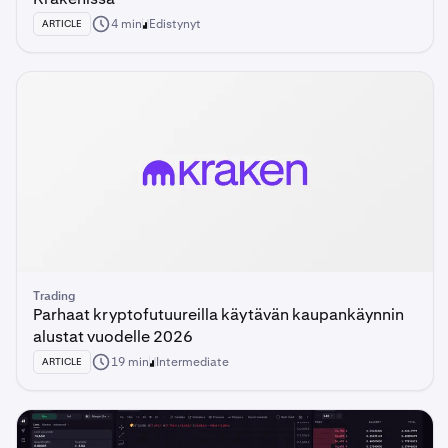
4 min
Edistynyt
ARTICLE
Trading
Parhaat kryptofutuureilla käytävän kaupankäynnin
alustat vuodelle 2026
19 min
Intermediate
ARTICLE