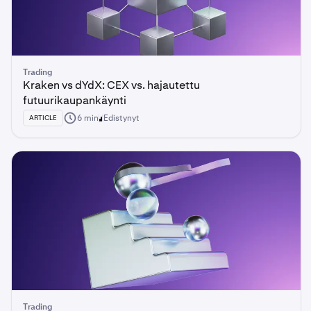
Trading
Kraken vs dYdX: CEX vs. hajautettu
futuurikaupankäynti
6 min
Edistynyt
ARTICLE
Trading