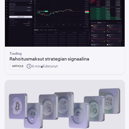
Trading
Rahoitusmaksut strategian signaalina
6 min
Edistynyt
ARTICLE