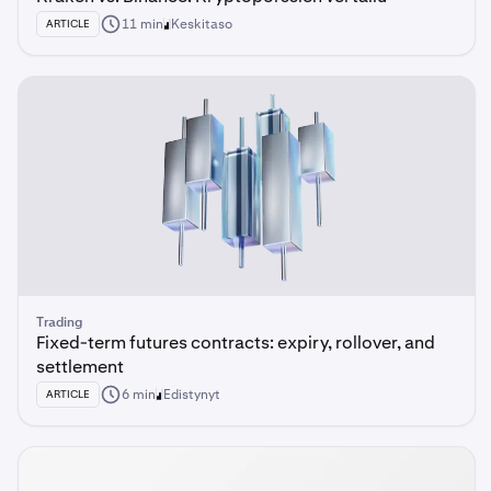
11 min
Keskitaso
ARTICLE
Trading
Fixed-term futures contracts: expiry, rollover, and
settlement
6 min
Edistynyt
ARTICLE