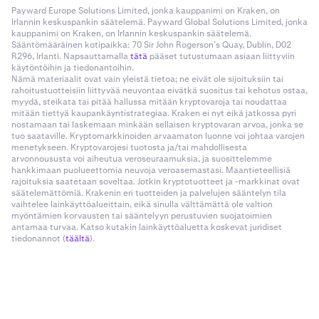
Payward Europe Solutions Limited, jonka kauppanimi on Kraken, on
Irlannin keskuspankin säätelemä. Payward Global Solutions Limited, jonka
kauppanimi on Kraken, on Irlannin keskuspankin säätelemä.
Sääntömääräinen kotipaikka: 70 Sir John Rogerson’s Quay, Dublin, D02
R296, Irlanti. Napsauttamalla
tätä
pääset tutustumaan asiaan liittyviin
käytöntöihin ja tiedonantoihin.
Nämä materiaalit ovat vain yleistä tietoa; ne eivät ole sijoituksiin tai
rahoitustuotteisiin liittyvää neuvontaa eivätkä suositus tai kehotus ostaa,
myydä, steikata tai pitää hallussa mitään kryptovaroja tai noudattaa
mitään tiettyä kaupankäyntistrategiaa. Kraken ei nyt eikä jatkossa pyri
nostamaan tai laskemaan minkään sellaisen kryptovaran arvoa, jonka se
tuo saataville. Kryptomarkkinoiden arvaamaton luonne voi johtaa varojen
menetykseen. Kryptovarojesi tuotosta ja/tai mahdollisesta
arvonnoususta voi aiheutua veroseuraamuksia, ja suosittelemme
hankkimaan puolueettomia neuvoja veroasemastasi. Maantieteellisiä
rajoituksia saatetaan soveltaa. Jotkin kryptotuotteet ja -markkinat ovat
säätelemättömiä. Krakenin eri tuotteiden ja palvelujen sääntelyn tila
vaihtelee lainkäyttöalueittain, eikä sinulla välttämättä ole valtion
myöntämien korvausten tai sääntelyyn perustuvien suojatoimien
antamaa turvaa. Katso kutakin lainkäyttöaluetta koskevat juridiset
tiedonannot (
täältä
).