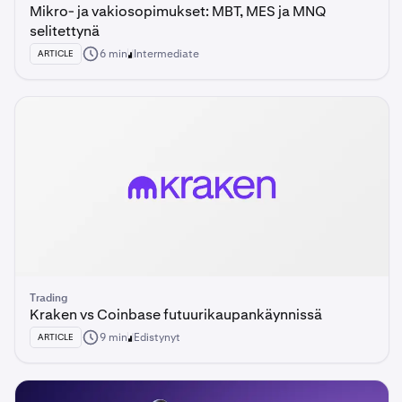
Mikro- ja vakiosopimukset: MBT, MES ja MNQ
selitettynä
6 min
Intermediate
ARTICLE
Trading
Kraken vs Coinbase futuurikaupankäynnissä
9 min
Edistynyt
ARTICLE