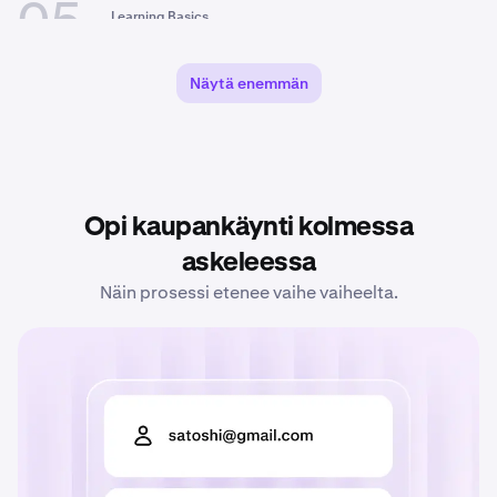
05
Learning Basics
Mikä on Bitcoin (BTC)?
12 min
täydellinen opas
Näytä enemmän
06
Learning Basics
Mikä kryptovaluutta on?
10 min
07
Trading
Opi kaupankäynti kolmessa
Parhaat kryptofutuurialustat
19 min
2026
askeleessa
Näin prosessi etenee vaihe vaiheelta.
08
Trading
Hintakeskiarvoistaminen (DCA):
10 min
täydellinen opas
kryptosijoittamiseen
tasasummalla