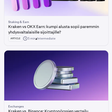
Staking & Earn
Kraken vs OKX Earn: kumpi alusta sopii paremmin
yhdysvaltalaisille sijoittajille?
5 min
Intermediate
ARTICLE
Exchanges
Kraken vs. Binance: Kryptopörssien vertailu