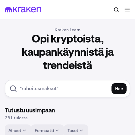
Kraken Learn
Opi kryptoista,
kaupankäynnistä ja
trendeistä
Hae
Tutustu uusimpaan
381 tulosta
Aiheet
Formaatti
Tasot