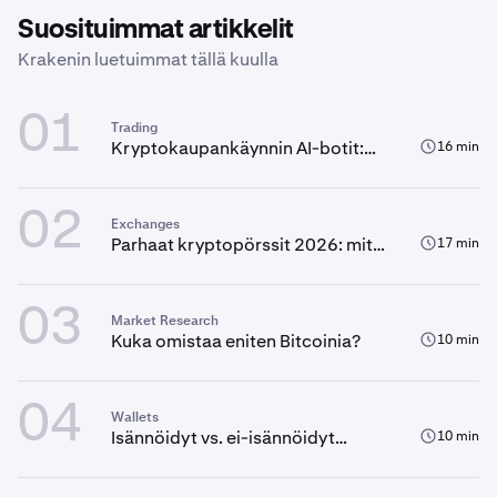
Suosituimmat artikkelit
Krakenin luetuimmat tällä kuulla
01
Trading
Kryptokaupankäynnin AI-botit:
16 min
täydellinen opas
02
Exchanges
Parhaat kryptopörssit 2026: mitä
17 min
sinun on syytä tietää ennen
kaupankäynnin aloittamista
03
Market Research
Kuka omistaa eniten Bitcoinia?
10 min
04
Wallets
Isännöidyt vs. ei-isännöidyt
10 min
lompakot: Kuka hallitsee
kryptoasi?