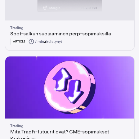
Trading
Spot-salkun suojaaminen perp-sopimuksilla
7 min
Edistynyt
ARTICLE
Trading
Mitä TradFi-futuurit ovat? CME-sopimukset
Krakenissa