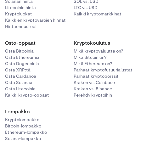
Solanan hinta
SOL vs. USD
Litecoinin hinta
LTC vs. USD
Kryptoluokat
Kaikki kryptomarkkinat
Kaikkien kryptovarojen hinnat
Hintaennusteet
Osto-oppaat
Kryptokoulutus
Osta Bitcoinia
Mikä kryptovaluutta on?
Osta Ethereumia
Mikä Bitcoin on?
Osta Dogecoinia
Mikä Ethereum on?
Osta XRP:tä
Parhaat kryptofutuurialustat
Osta Cardanoa
Parhaat kryptopörssit
Osta Solanaa
Kraken vs. Coinbase
Osta Litecoinia
Kraken vs. Binance
Kaikki krypto-oppaat
Perehdy kryptoihin
Lompakko
Kryptolompakko
Bitcoin-lompakko
Ethereum-lompakko
Solana-lompakko