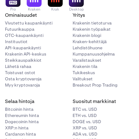
Pro
Kraken
Krak
Desktop
Ominaisuudet
Yritys
Vivutettu kaupankäynti
Krakenin tietoturva
Futuurikauppa
Krakenin työpaikat
OTC-kaupankäynti
Krakenin blogi
Instituutiot
Kraken-kehittäjä
API-kaupankäynti
Lehdistöhuone
Krakenin API-keskus
Kumppanuusohjelma
Steikkauspalkkiot
Varalistaukset
Lähetä rahaa
Krakenin tila
Toistuvat ostot
Tukikeskus
Osta kryptovaroja
Valitukset
Myy kryptovaroja
Breakout Prop Trading
Selaa hintoja
Suositut markkinat
Bitcoinin hinta
BTC vs. USD
Ethereumin hinta
ETH vs. USD
Dogecoinin hinta
DOGE vs. USD
XRP:n hinta
XRP vs. USD
Cardanon hinta
ADA vs. USD