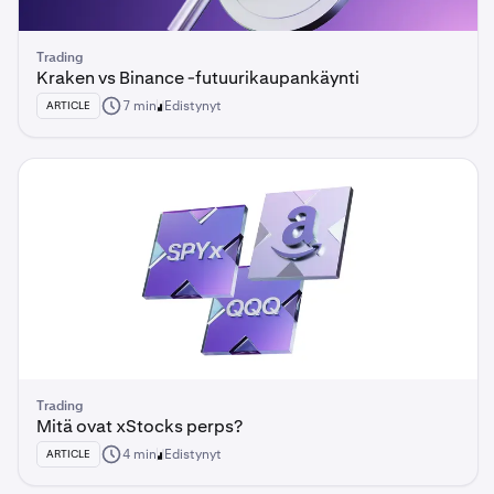
Trading
Kraken vs Binance -futuurikaupankäynti
7 min
Edistynyt
ARTICLE
Trading
Mitä ovat xStocks perps?
4 min
Edistynyt
ARTICLE