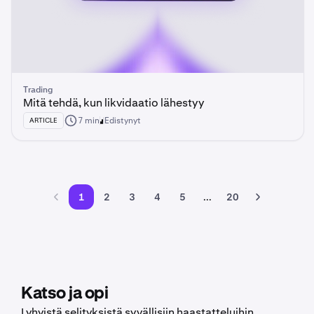
Trading
Mitä tehdä, kun likvidaatio lähestyy
7 min
Edistynyt
ARTICLE
1
2
3
4
5
...
20
Katso ja opi
Lyhyistä selityksistä syvällisiin haastatteluihin.