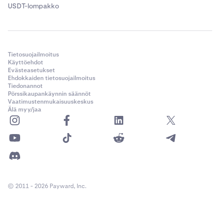
USDT-lompakko
Tietosuojailmoitus
Käyttöehdot
Evästeasetukset
Ehdokkaiden tietosuojailmoitus
Tiedonannot
Pörssikaupankäynnin säännöt
Vaatimustenmukaisuuskeskus
Älä myy/jaa
© 2011 - 2026 Payward, Inc.