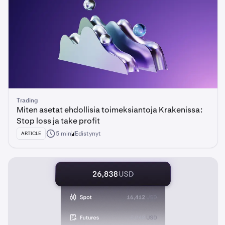
Trading
Miten asetat ehdollisia toimeksiantoja Krakenissa:
Stop loss ja take profit
5 min
Edistynyt
ARTICLE