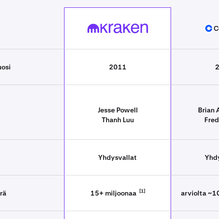
Ominaisuus
C
Kraken
uosi
2011
Jesse Powell
Brian 
Thanh Luu
Fred
Yhdysvallat
Yhdy
[1]
rä
15+ miljoonaa
arviolta ~1