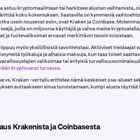
oka astuu kryptomaailmaan tai harkitsee alustan vaihtamista, o
äärittää koko kokemuksen. Saatavilla on kymmeniä vaihtoehto
jotka usein nousevat esiin, ovat Kraken ja Coinbase. Molemma
ssejä, joilla on miljoonia käyttäjiä ja vahva maine kryptoalalla
t ja tuotevalikoimat eroavat merkittävin tavoin toisistaan.
riippuu myös yksilöllisistä tavoitteistasi. Aktiiviset treidaajat 
istyneitä työkaluja ja alhaisia maksuja, kun taas toiset saatta
arallisuuslajien valikoimaa tai erityisiä turvallisuusominaisuu
mään kryptovarat turvassa
.
 vs. Kraken -vertailu erittelee nämä keskeiset osa-alueet se
sen auttaakseen sinua tunnistamaan, kumpi alusta täyttää 
aus Krakenista ja Coinbasesta