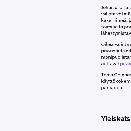
Jokaiselle, j
valinta voi m
kaksi nimeä, 
toimineita pör
lähestymistava
Oikea valinta 
priorisoida ed
monipuolista v
auttavat
pitä
Tämä Coinbase
käyttökokemuk
parhaiten.
Yleiskats