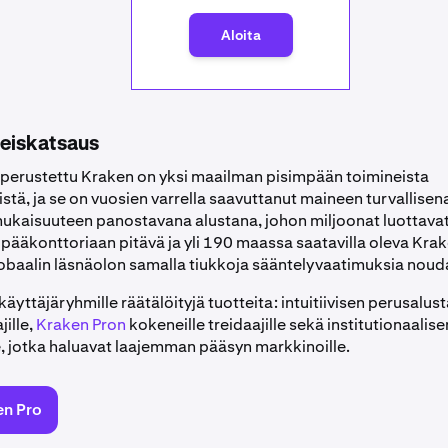
Aloita
leiskatsaus
erustettu Kraken on yksi maailman pisimpään toimineista
tä, ja se on vuosien varrella saavuttanut maineen turvallisen
kaisuuteen panostavana alustana, johon miljoonat luottavat
ääkonttoriaan pitävä ja yli 190 maassa saatavilla oleva Kra
obaalin läsnäolon samalla tiukkoja sääntelyvaatimuksia noud
 käyttäjäryhmille räätälöityjä tuotteita: intuitiivisen perusalus
jille,
Kraken Pron
kokeneille treidaajille sekä institutionaalis
le, jotka haluavat laajemman pääsyn markkinoille.
en Pro