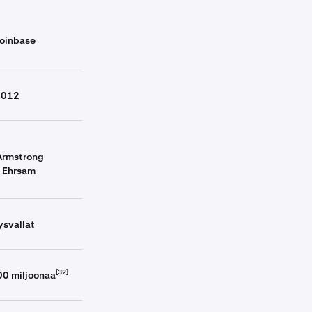
oinbase
Coinbase
2012
Armstrong
 Ehrsam
svallat
[32]
00 miljoonaa