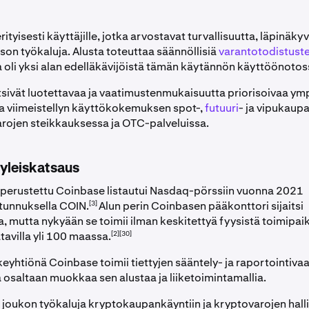
rityisesti käyttäjille, jotka arvostavat turvallisuutta, läpinäky
son työkaluja. Alusta toteuttaa säännöllisiä
varantotodistust
ja oli yksi alan edelläkävijöistä tämän käytännön käyttöönotos
etsivät luotettavaa ja vaatimustenmukaisuutta priorisoivaa ym
a viimeistellyn käyttökokemuksen spot-,
futuuri
- ja vipukaup
rojen steikkauksessa ja OTC-palveluissa.
yleiskatsaus
perustettu Coinbase listautui Nasdaq-pörssiin vuonna 2021
[3]
tunnuksella COIN.
Alun perin Coinbasen pääkonttori sijaitsi
, mutta nykyään se toimii ilman keskitettyä fyysistä toimipai
[2][30]
tavilla yli 100 maassa.
keyhtiönä Coinbase toimii tiettyjen sääntely- ja raportointiva
 osaltaan muokkaa sen alustaa ja liiketoimintamallia.
a joukon työkaluja kryptokaupankäyntiin ja kryptovarojen hall