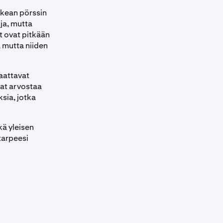
ikean pörssin
ja, mutta
t ovat pitkään
, mutta niiden
saattavat
vat arvostaa
ksia, jotka
kä yleisen
tarpeesi