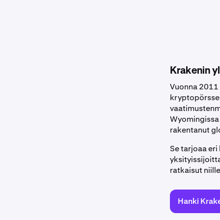
Aloita
Krakenin y
Vuonna 2011 p
kryptopörsseis
vaatimustenmu
Wyomingissa p
rakentanut gl
Se tarjoaa eri
yksityissijoitta
ratkaisut niil
Hanki Krak