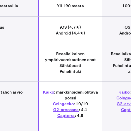
saatavilla
Yli 190 maata
100
lus
iOS (4.7★)
iOS
Android (4.4★)
Andro
Reaaliaikainen
Reaaliaik
ympärivuorokautinen chat
Säh
Sähköposti
Puhelintu
Puhelintuki
a
 tahon arvio
Kaiko
: markkinoiden johtava
Kaiko
pörssi
Coinge
Coingecko
: 10/10
G2-arv
G2-arvosana
: 4.1
Capt
Capterra
: 4,8