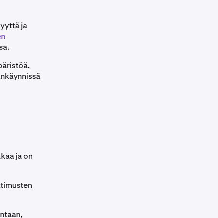
vyyttä ja
en
sa.
päristöä,
ankäynnissä
kkaa ja on
atimusten
intaan,