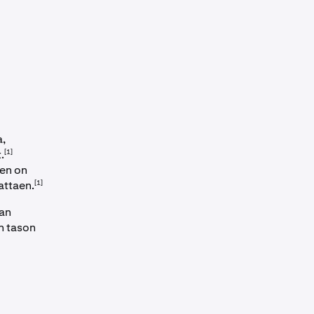
a,
[1]
.
ken on
[1]
attaen.
tan
en tason