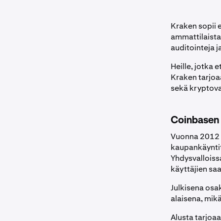
Kraken sopii e
ammattilaista
auditointeja 
Heille, jotka 
Kraken tarjoa
sekä kryptova
Coinbasen 
Vuonna 2012 
kaupankäynti
Yhdysvalloissa
käyttäjien saa
Julkisena osa
alaisena, mikä
Alusta tarjoa