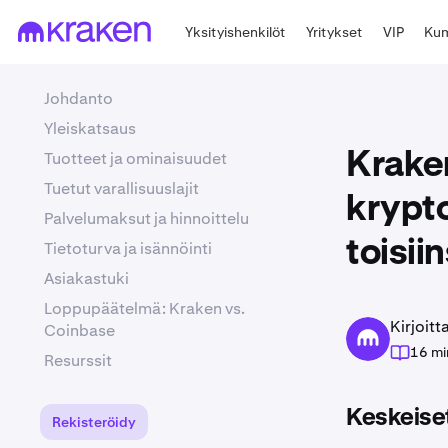
Yksityishenkilöt
Yritykset
VIP
Kum
Johdanto
Yleiskatsaus
Tuotteet ja ominaisuudet
Krake
Tuetut varallisuuslajit
krypto
Palvelumaksut ja hinnoittelu
toisii
Tietoturva ja isännöinti
Asiakastuki
Loppupäätelmä: Kraken vs.
Kirjoit
Coinbase
16 mi
Resurssit
Keskeiset
Rekisteröidy