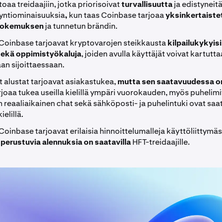
oaa treidaajiin, jotka priorisoivat
turvallisuutta
ja edistyneit
ntiominaisuuksia
,
kun taas Coinbase tarjoaa
yksinkertaiste
kokemuksen
ja tunnetun brändin.
 Coinbase tarjoavat kryptovarojen steikkausta
kilpailukykyisi
 sekä oppimistyökaluja
, joiden avulla käyttäjät voivat kartutta
an sijoittaessaan.
alustat tarjoavat asiakastukea,
mutta sen saatavuudessa on
joaa tukea useilla kielillä ympäri vuorokauden, myös puhelimi
reaaliaikainen chat sekä sähköposti- ja puhelintuki ovat saatav
kielillä.
Coinbase tarjoavat erilaisia hinnoittelumalleja käyttöliittymäs
 perustuvia alennuksia
on saatavilla
HFT-treidaajille.