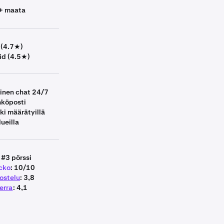
+ maata
 (4.7★)
id (4.5★)
ainen chat 24/7
köposti
ki määrätyillä
lueilla
: #3 pörssi
cko
: 10/10
ostelu
: 3,8
erra
: 4,1