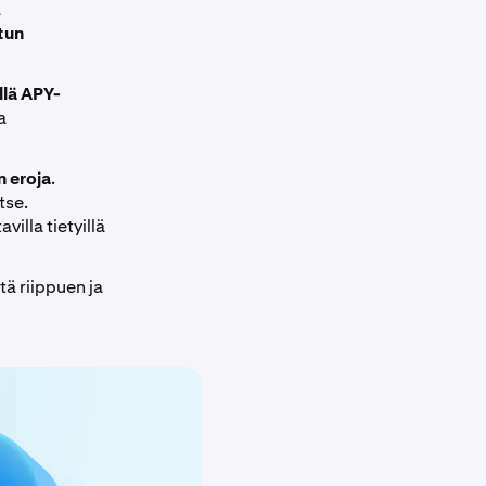
ä
tun
llä APY-
a
 eroja
.
tse.
illa tietyillä
tä riippuen ja