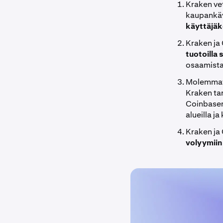
Kraken vet
kaupankäy
käyttäjä
Kraken ja
tuotoilla
osaamista
Molemmat 
Kraken tar
Coinbasen 
alueilla ja 
Kraken ja 
volyymiin