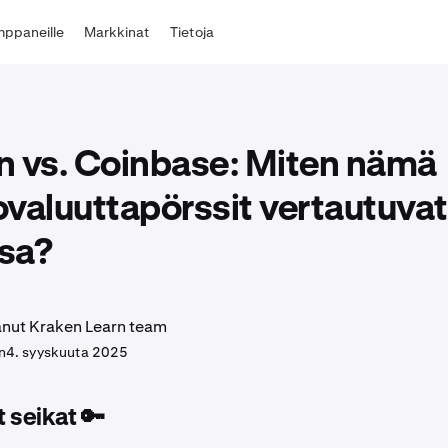
ppaneille
Markkinat
Tietoja
n vs. Coinbase: Miten nämä
valuuttapörssit vertautuvat
nsa?
tanut Kraken Learn team
n
4. syyskuuta 2025
 seikat 🔑