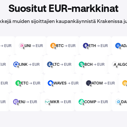
Suositut EUR-markkinat
kejä muiden sijoittajien kaupankäynnistä Krakenissa ju
DC
→ EUR
UNI
→ EUR
BTC
→ EUR
ETH
→ EUR
UNI
BTC
ETH
ADA
EUR
EUR
EUR
EUR
→ EUR
LINK
→ EUR
LTC
→ EUR
BCH
→ EUR
A
LINK
LTC
BCH
ALGO
EUR
EUR
EUR
EUR
M
→ EUR
ETC
→ EUR
WAVES
→ EUR
ATOM
→ EUR
ETC
WAVES
ATOM
EUR
EUR
EUR
→ EUR
ENJ
→ EUR
MKR
→ EUR
COMP
→ EUR
ENJ
MKR
COMP
DASH
EUR
EUR
EUR
EUR