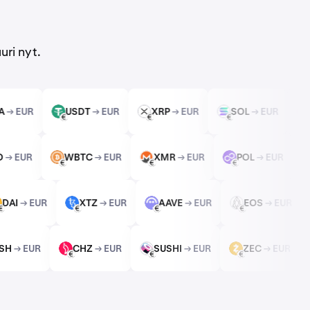
uri nyt.
ADA
→ EUR
USDT
→ EUR
XRP
→ EUR
SOL
→ EUR
USDT
XRP
SOL
EUR
EUR
EUR
LGO
→ EUR
WBTC
→ EUR
XMR
→ EUR
POL
→ EUR
WBTC
XMR
POL
EUR
EUR
EUR
DAI
→ EUR
XTZ
→ EUR
AAVE
→ EUR
EOS
→ EUR
DAI
XTZ
AAVE
EOS
EUR
EUR
EUR
EUR
DASH
→ EUR
CHZ
→ EUR
SUSHI
→ EUR
ZEC
→ EUR
CHZ
SUSHI
ZEC
EUR
EUR
EUR