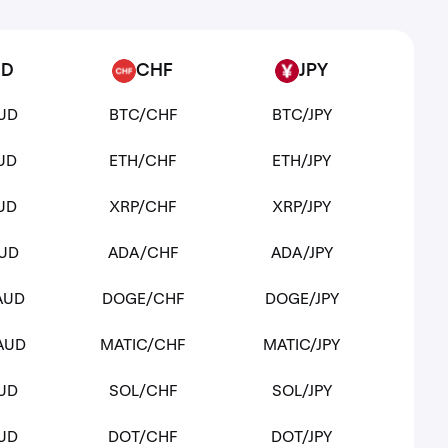
UD
CHF
JPY
CHF
JPY
UD
BTC/CHF
BTC/JPY
UD
ETH/CHF
ETH/JPY
UD
XRP/CHF
XRP/JPY
UD
ADA/CHF
ADA/JPY
AUD
DOGE/CHF
DOGE/JPY
AUD
MATIC/CHF
MATIC/JPY
UD
SOL/CHF
SOL/JPY
UD
DOT/CHF
DOT/JPY