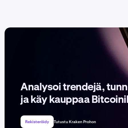
Analysoi trendejä, tun
ja käy kauppaa Bitcoini
Rekisteröidy
Tutustu Kraken Prohon