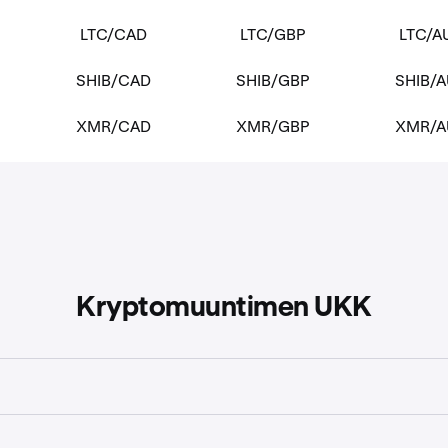
LTC/CAD
LTC/GBP
LTC/A
SHIB/CAD
SHIB/GBP
SHIB/
XMR/CAD
XMR/GBP
XMR/A
Kryptomuuntimen UKK
yhtä omaisuuserää saat toisen omaisuuserän yhdellä yksiköllä.