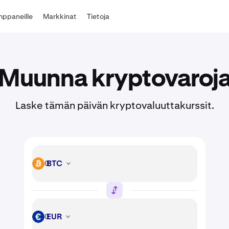
ppaneille
Markkinat
Tietoja
Muunna kryptovaroj
Laske tämän päivän kryptovaluuttakurssit.
BTC
BTC
EUR
EUR