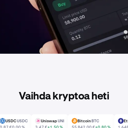
Vaihda kryptoa heti
USDC
USDC
Uniswap
UNI
Bitcoin
BTC
USDC
UNI
BTC
ET
0,87 €
0,00 %
3,47 €
+1,50 %
55 842,00 €
+0,80 %
1 