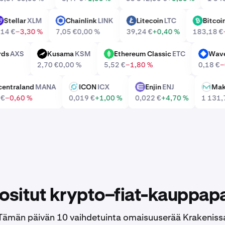
Stellar
XLM
Chainlink
LINK
Litecoin
LTC
Bi
XLM
LINK
LTC
BCH
0,14 €
−3,30 %
7,05 €
0,00 %
39,24 €
+0,40 %
183,1
 Shards
AXS
Kusama
KSM
Ethereum Classic
ETC
W
KSM
ETC
WAVES
2,70 €
0,00 %
5,52 €
−1,80 %
0,18
Decentraland
MANA
ICON
ICX
Enjin
ENJ
ICX
ENJ
MKR
057 €
−0,60 %
0,019 €
+1,00 %
0,022 €
+4,70 %
1 1
ositut krypto–fiat-kauppapa
Tämän päivän 10 vaihdetuinta omaisuuserää Krakeniss