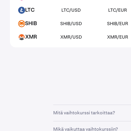
LTC/USD
LTC/EUR
LTC
LTC
SHIB/USD
SHIB/EUR
SHIB
SHIB
XMR/USD
XMR/EUR
XMR
XMR
Mitä vaihtokurssi tarkoittaa?
Vaihtokurssi kertoo, kuinka paljon 
Mikä vaikuttaa vaihtokurssiin?