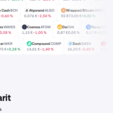
tcoin Cash
BCH
Algorand
ALGO
Wrapped Bitcoin
WBTC
ALGO
WBTC
8 €
−0,60 %
0,076 €
−2,50 %
55 873,00 €
+0,80 %
aves
WAVES
Cosmos
ATOM
Dai
DAI
Tezos
XT
ATOM
DAI
XTZ
 €
−0,58 %
1,15 €
−1,00 %
0,87 €
0,00 %
0,17 €
+0,50
Maker
MKR
Compound
COMP
Dash
DASH
C
COMP
DASH
CHZ
31,75 €
+0,28 %
14,01 €
−1,40 %
26,20 €
−2,40 %
0,0
rit
a