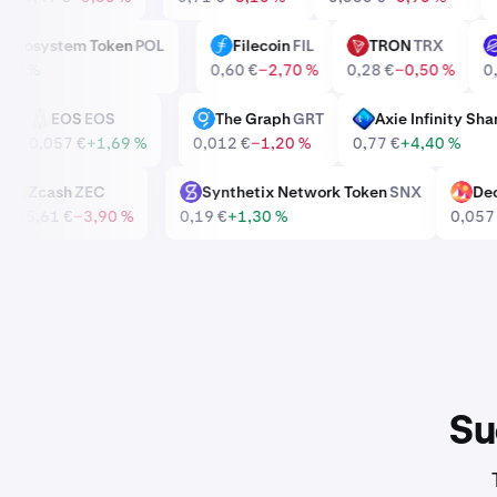
ygon Ecosystem Token
POL
Filecoin
FIL
TRON
TRX
FIL
TRX
€
+0,20 %
0,60 €
−2,70 %
0,28 €
−0,50 %
E
EOS
EOS
The Graph
GRT
Axie Infinity
EOS
GRT
AXS
0 %
0,057 €
+1,69 %
0,012 €
−1,20 %
0,77 €
+4,40 %
Zcash
ZEC
Synthetix Network Token
SNX
ZEC
SNX
MANA
425,61 €
−3,90 %
0,19 €
+1,30 %
0,
Su