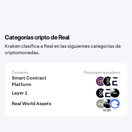
Categorías cripto de Real
Kraken clasifica a Real en las siguientes categorías de
criptomonedas.
Categoría
Principales ganadores
Smart Contract
PI
DRC
EVR
Platform
Layer 1
DRC
EVR
GINI
Real World Assets
SLVR
BTGOX
ANT