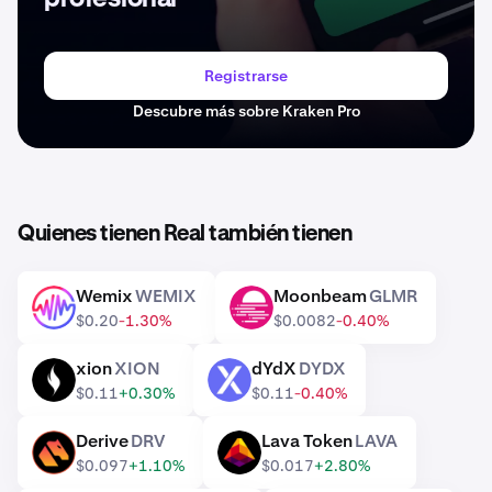
Registrarse
Descubre más sobre Kraken Pro
Quienes tienen Real también tienen
Wemix
WEMIX
Moonbeam
GLMR
WEMIX
GLMR
$0.20
-1.30%
$0.0082
-0.40%
xion
XION
dYdX
DYDX
XION
DYDX
$0.11
+0.30%
$0.11
-0.40%
Derive
DRV
Lava Token
LAVA
DRV
LAVA
$0.097
+1.10%
$0.017
+2.80%