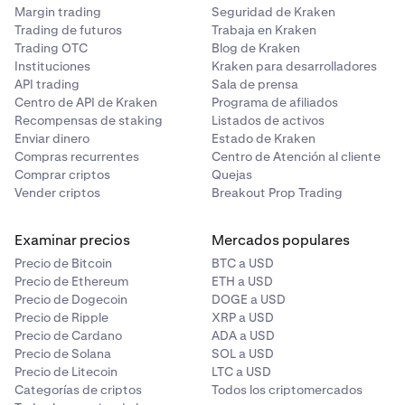
Margin trading
Seguridad de Kraken
Trading de futuros
Trabaja en Kraken
Trading OTC
Blog de Kraken
Instituciones
Kraken para desarrolladores
API trading
Sala de prensa
Centro de API de Kraken
Programa de afiliados
Recompensas de staking
Listados de activos
Enviar dinero
Estado de Kraken
Compras recurrentes
Centro de Atención al cliente
Comprar criptos
Quejas
Vender criptos
Breakout Prop Trading
Examinar precios
Mercados populares
Precio de Bitcoin
BTC a USD
Precio de Ethereum
ETH a USD
Precio de Dogecoin
DOGE a USD
Precio de Ripple
XRP a USD
Precio de Cardano
ADA a USD
Precio de Solana
SOL a USD
Precio de Litecoin
LTC a USD
Categorías de criptos
Todos los criptomercados