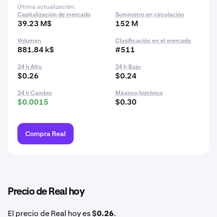
Última actualización:
Capitalización de mercado
Suministro en circulación
39.23 M$
152 M
Volumen
Clasificación en el mercado
881.84 k$
#511
24 h Alto
24 h Bajo
$0.26
$0.24
24 h Cambio
Máximo histórico
$0.0015
$0.30
Compra Real
Precio de Real hoy
El precio de Real hoy es
$0.26
.