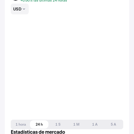
+0.60% las últimas 24 horas
USD
1 hora
24 h
1 S
1 M
1 A
5 A
Estadísticas de mercado