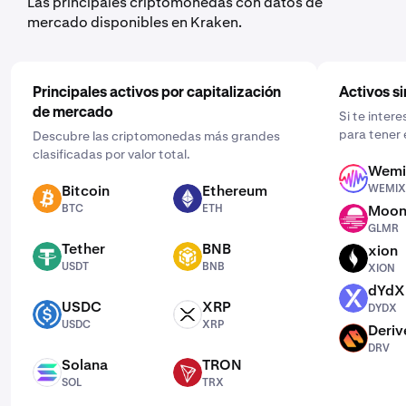
Las principales criptomonedas con datos de
programación que se ajuste a ti: diaria, semanal o
mercado disponibles en Kraken.
mensual.
Principales activos por capitalización
Activos si
de mercado
Si te intere
para tener 
Descubre las criptomonedas más grandes
clasificadas por valor total.
Wemi
WEMIX
Bitcoin
Ethereum
WEMIX
BTC
ETH
BTC
ETH
Moo
GLMR
GLMR
Tether
BNB
xion
USDT
BNB
XION
USDT
BNB
XION
dYdX
DYDX
USDC
XRP
DYDX
USDC
XRP
USDC
XRP
Deriv
DRV
DRV
Solana
TRON
SOL
TRX
SOL
TRX