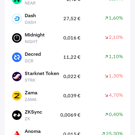
NEAR
Dash
1,60%
27,52 €
DASH
DASH
Midnight
2,10%
0,016 €
NIGHT
NIGHT
Decred
1,10%
11,22 €
DCR
DCR
Starknet Token
1,30%
0,022 €
STRK
STRK
Zama
4,70%
0,039 €
ZAMA
ZAMA
ZKSync
0,40%
0,0069 €
ZK
ZK
Anoma
25,30%
0,015 €
XAN