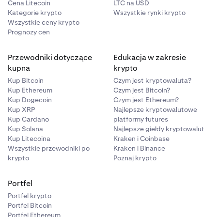
Cena Litecoin
LTC na USD
Kategorie krypto
Wszystkie rynki krypto
Wszystkie ceny krypto
Prognozy cen
Przewodniki dotyczące
Edukacja w zakresie
kupna
krypto
Kup Bitcoin
Czym jest kryptowaluta?
Kup Ethereum
Czym jest Bitcoin?
Kup Dogecoin
Czym jest Ethereum?
Kup XRP
Najlepsze kryptowalutowe
Kup Cardano
platformy futures
Kup Solana
Najlepsze giełdy kryptowalut
Kup Litecoina
Kraken i Coinbase
Wszystkie przewodniki po
Kraken i Binance
krypto
Poznaj krypto
Portfel
Portfel krypto
Portfel Bitcoin
Portfel Ethereum