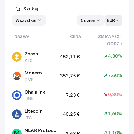
Wszystkie
1 dzień
EUR
NAZWA
CENA
ZMIANA (24
GODZ.)
aktywów
Zcash
4,30%
453,11 €
ZEC
ZEC
Monero
7,60%
353,75 €
XMR
XMR
Chainlink
0,30%
7,23 €
LINK
LINK
Litecoin
1,60%
40,25 €
LTC
LTC
NEAR Protocol
1,10%
1,42 €
NEAR