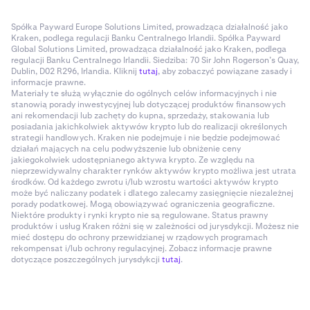
Spółka Payward Europe Solutions Limited, prowadząca działalność jako
Kraken, podlega regulacji Banku Centralnego Irlandii. Spółka Payward
Global Solutions Limited, prowadząca działalność jako Kraken, podlega
regulacji Banku Centralnego Irlandii. Siedziba: 70 Sir John Rogerson’s Quay,
Dublin, D02 R296, Irlandia. Kliknij
tutaj
, aby zobaczyć powiązane zasady i
informacje prawne.
Materiały te służą wyłącznie do ogólnych celów informacyjnych i nie
stanowią porady inwestycyjnej lub dotyczącej produktów finansowych
ani rekomendacji lub zachęty do kupna, sprzedaży, stakowania lub
posiadania jakichkolwiek aktywów krypto lub do realizacji określonych
strategii handlowych. Kraken nie podejmuje i nie będzie podejmować
działań mających na celu podwyższenie lub obniżenie ceny
jakiegokolwiek udostępnianego aktywa krypto. Ze względu na
nieprzewidywalny charakter rynków aktywów krypto możliwa jest utrata
środków. Od każdego zwrotu i/lub wzrostu wartości aktywów krypto
może być naliczany podatek i dlatego zalecamy zasięgnięcie niezależnej
porady podatkowej. Mogą obowiązywać ograniczenia geograficzne.
Niektóre produkty i rynki krypto nie są regulowane. Status prawny
produktów i usług Kraken różni się w zależności od jurysdykcji. Możesz nie
mieć dostępu do ochrony przewidzianej w rządowych programach
rekompensat i/lub ochrony regulacyjnej. Zobacz informacje prawne
dotyczące poszczególnych jurysdykcji
tutaj
.