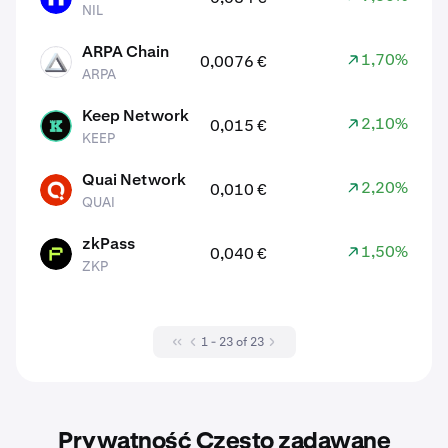
NIL
ARPA Chain
1,70%
0,0076 €
ARPA
ARPA
Keep Network
2,10%
0,015 €
KEEP
KEEP
Quai Network
2,20%
0,010 €
QUAI
QUAI
zkPass
1,50%
0,040 €
ZKP
ZKP
1 - 23 of 23
Prywatność Często zadawane