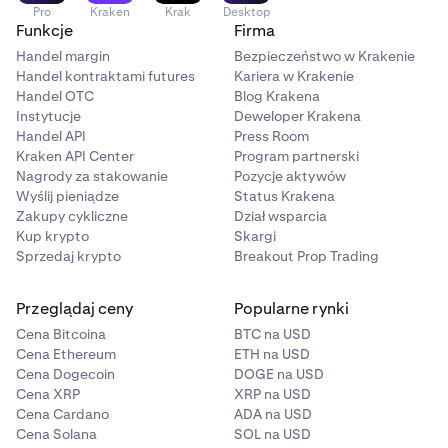
Ryzyko operacyjne
: Problemy techniczne, przerwy
Pro
Kraken
Krak
Desktop
w działaniu giełdy lub awarie portfela mogą
Funkcje
Firma
zablokować dostęp do środków.
Handel margin
Bezpieczeństwo w Krakenie
Handel kontraktami futures
Kariera w Krakenie
Ryzyko oszustwa
: Oszukańcze projekty i piramidy
Handel OTC
Blog Krakena
finansowe mogą prowadzić do utraty całej
Instytucje
Deweloper Krakena
zainwestowanej kwoty.
Handel API
Press Room
Kraken API Center
Program partnerski
Ryzyko technologiczne
: Błędy lub awarie technologii
Nagrody za stakowanie
Pozycje aktywów
blockchain mogą osłabić funkcjonalność lub
Wyślij pieniądze
Status Krakena
wartość kryptowaluty.
Zakupy cykliczne
Dział wsparcia
Kup krypto
Skargi
Ryzyko kontrahenta
: Jeśli giełda lub platforma
Sprzedaj krypto
Breakout Prop Trading
kryptowalut zbankrutuje lub zostanie zhakowana,
możesz utracić dostęp do środków.
Przeglądaj ceny
Popularne rynki
Ryzyko smart kontraktów
: Ktoś niepowołany może
Cena Bitcoina
BTC na USD
wykorzystać luki lub błędy w smart kontraktach,
Cena Ethereum
ETH na USD
powodując utratę środków lub naruszenie kontraktu.
Cena Dogecoin
DOGE na USD
Cena XRP
XRP na USD
Cena Cardano
ADA na USD
Cena Solana
SOL na USD