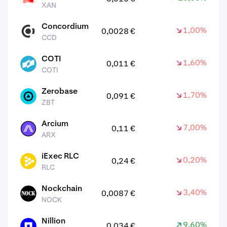
XAN
Concordium
1,00%
0,0028 €
CCD
CCD
COTI
1,60%
0,011 €
COTI
COTI
Zerobase
1,70%
0,091 €
ZBT
ZBT
Arcium
7,00%
0,11 €
ARX
ARX
iExec RLC
0,20%
0,24 €
RLC
RLC
Nockchain
3,40%
0,0087 €
NOCK
NOCK
Nillion
9,60%
0,034 €
NIL