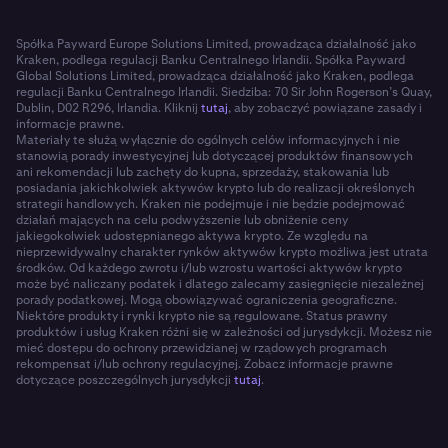
Spółka Payward Europe Solutions Limited, prowadząca działalność jako
Kraken, podlega regulacji Banku Centralnego Irlandii. Spółka Payward
Global Solutions Limited, prowadząca działalność jako Kraken, podlega
regulacji Banku Centralnego Irlandii. Siedziba: 70 Sir John Rogerson’s Quay,
Dublin, D02 R296, Irlandia. Kliknij
tutaj
, aby zobaczyć powiązane zasady i
informacje prawne.
Materiały te służą wyłącznie do ogólnych celów informacyjnych i nie
stanowią porady inwestycyjnej lub dotyczącej produktów finansowych
ani rekomendacji lub zachęty do kupna, sprzedaży, stakowania lub
posiadania jakichkolwiek aktywów krypto lub do realizacji określonych
strategii handlowych. Kraken nie podejmuje i nie będzie podejmować
działań mających na celu podwyższenie lub obniżenie ceny
jakiegokolwiek udostępnianego aktywa krypto. Ze względu na
nieprzewidywalny charakter rynków aktywów krypto możliwa jest utrata
środków. Od każdego zwrotu i/lub wzrostu wartości aktywów krypto
może być naliczany podatek i dlatego zalecamy zasięgnięcie niezależnej
porady podatkowej. Mogą obowiązywać ograniczenia geograficzne.
Niektóre produkty i rynki krypto nie są regulowane. Status prawny
produktów i usług Kraken różni się w zależności od jurysdykcji. Możesz nie
mieć dostępu do ochrony przewidzianej w rządowych programach
rekompensat i/lub ochrony regulacyjnej. Zobacz informacje prawne
dotyczące poszczególnych jurysdykcji
tutaj
.