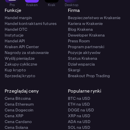
Pro
Kraken
Krak
Desktop
Funkcje
Firma
Handel margin
Bezpieczeństwo w Krakenie
Handel kontraktami futures
Kariera w Krakenie
Handel OTC
Blog Krakena
Instytucje
Deweloper Krakena
Handel API
Press Room
Kraken API Center
Program partnerski
Nagrody za stakowanie
Pozycje aktywów
Wyślij pieniądze
Status Krakena
Zakupy cykliczne
Dział wsparcia
Kup krypto
Skargi
Sprzedaj krypto
Breakout Prop Trading
Przeglądaj ceny
Popularne rynki
Cena Bitcoina
BTC na USD
Cena Ethereum
ETH na USD
Cena Dogecoin
DOGE na USD
Cena XRP
XRP na USD
Cena Cardano
ADA na USD
Cena Solana
SOL na USD