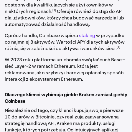
dostępny dla kwalifikujących się użytkowników w
[7]
niektórych regionach.
Oferuje również dostęp do API
dla użytkowników, którzy chcą budować narzędzia lub
automatyzować działalność handlową.
Oprócz handlu, Coinbase wspiera
staking
w przypadku
co najmniej 8 aktywów. Wartości APY dla tych aktywów
[9]
różnią się w zależności od aktywa i warunków sieci.
W 2023 roku platforma uruchomiła swój łańcuch Base –
sieć Layer-2 w ramach Ethereum, która jest
reklamowana jako szybszy i bardziej opłacalny sposób
interakcji z ekosystemem Ethereum.
Dlaczego klienci wybierają giełdę Kraken zamiast giełdy
Coinbase
Niezależnie od tego, czy klienci kupują swoje pierwsze
10 dolarów w Bitcoinie, czy realizują zaawansowaną
strategię handlową API, Kraken ma produkty, usługi i
funkcje, których potrzebują. Od intuicyjnych aplikacji