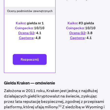
Oceny podmiotów zewnętrznych
Kaiko
: giełda nr 1
Kaiko
: #3 giełda
Coingecko
: 10/10
Coingecko
: 10/10
Ocena G2
: 4.1
Ocena G2
: 3.8
Capterra
: 4,8
Capterra
: 4.1
Rozpocznij
Giełda Kraken — omówienie
Założona w 2011 roku, Kraken jest jedną z najdłużej
działających giełd kryptowalut na świecie, zyskując
przez lata reputację bezpiecznej, zgodnej z przepisami
[1]
platformy, której ufają miliony.
Z siedzibą w Wyoming i