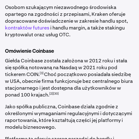
Osobom szukającym niezawodnego środowiska
opartego na zgodności z przepisami, Kraken oferuje
dopracowane doświadczenie w zakresie handlu spot,
kontraktów futures
i handlu margin, a także stakingu
kryptowalut oraz usług OTC.
Omówienie Coinbase
Giełda Coinbase została założona w 2012 roku i stała
się spółką notowaną na Nasdaq w 2021 roku pod
[3]
tickerem COIN.
Choć początkowo posiadała siedzibę
w USA, obecnie firma funkcjonuje bez centralnego biura
stacjonarnego i jest dostępna dla użytkowników w
[2][30]
ponad 100 krajach.
Jako spółka publiczna, Coinbase działa zgodnie z
określonymi wymaganiami regulacyjnymi i dotyczącymi
raportowania, które kształtują części jej platformy i
modelu biznesowego.
Platforma ta oferuje szereg narzędzi do handlu i