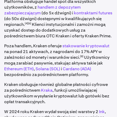
Platforma obsługuje handel spot dla wszystkich
użytkowników, z
handlem z depozytem
zabezpieczającym
(do 5x dźwigni) i
kontraktami futures
(do 50x dźwigni) dostępnymi w kwalifikujących się
[4][6]
regionach.
Klienci instytucjonalni i zamożni mogą
uzyskać dostęp do dodatkowych usług za
pośrednictwem biura OTC Kraken i oferty Kraken Prime.
Poza handlem, Kraken oferuje
stakowanie kryptowalut
na ponad 21 aktywach, z nagrodami do 17% APY w
[8]
zależności od monety i warunków sieci.
Użytkownicy
mogą zarabiać pasywnie, stakując aktywa takie jak
Ethereum (ETH)
,
Solana (SOL)
i
Cardano (ADA)
bezpośrednio za pośrednictwem platformy.
Kraken obsługuje również globalne płatności cyfrowe
za pośrednictwem
Kraka
, funkcji umożliwiającej
użytkownikom wysyłanie kryptowalut lub gotówki bez
opłat transakcyjnych.
W 2024 roku Kraken wydał swoją sieć warstwy 2
Ink
,