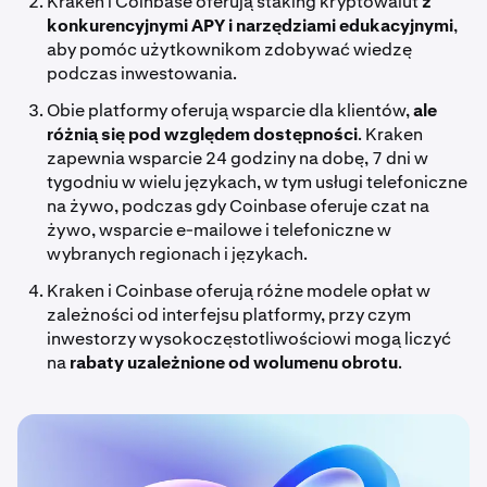
Kraken i Coinbase oferują staking kryptowalut
z
konkurencyjnymi APY i narzędziami edukacyjnymi
,
aby pomóc użytkownikom zdobywać wiedzę
podczas inwestowania.
Obie platformy oferują wsparcie dla klientów,
ale
różnią się pod względem dostępności
. Kraken
zapewnia wsparcie 24 godziny na dobę, 7 dni w
tygodniu w wielu językach, w tym usługi telefoniczne
na żywo, podczas gdy Coinbase oferuje czat na
żywo, wsparcie e-mailowe i telefoniczne w
wybranych regionach i językach.
Kraken i Coinbase oferują różne modele opłat w
zależności od interfejsu platformy, przy czym
inwestorzy wysokoczęstotliwościowi mogą liczyć
na
rabaty
uzależnione od wolumenu obrotu
.