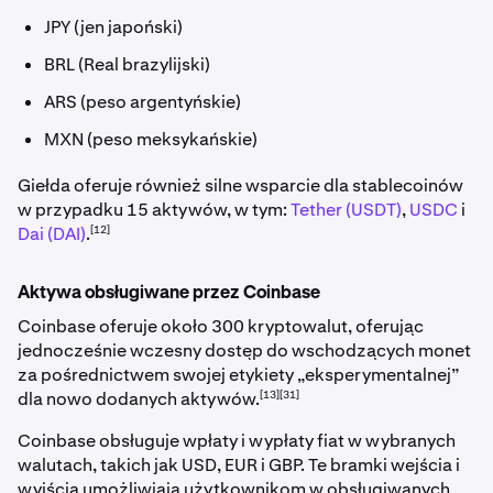
JPY (jen japoński)
BRL (Real brazylijski)
ARS (peso argentyńskie)
MXN (peso meksykańskie)
Giełda oferuje również silne wsparcie dla stablecoinów
w przypadku 15 aktywów, w tym:
Tether (USDT)
,
USDC
i
[12]
Dai (DAI)
.
Aktywa obsługiwane przez Coinbase
Coinbase oferuje około 300 kryptowalut, oferując
jednocześnie wczesny dostęp do wschodzących monet
za pośrednictwem swojej etykiety „eksperymentalnej”
[13][31]
dla nowo dodanych aktywów.
Coinbase obsługuje wpłaty i wypłaty fiat w wybranych
walutach, takich jak USD, EUR i GBP. Te bramki wejścia i
wyjścia umożliwiają użytkownikom w obsługiwanych