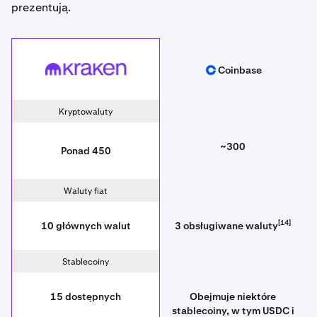
prezentują.
Kraken
Coinbase
Coinbase
Kryptowaluty
~300
Ponad 450
Waluty fiat
[14]
10 głównych walut
3 obsługiwane waluty
Stablecoiny
15 dostępnych
Obejmuje niektóre
stablecoiny, w tym USDC i