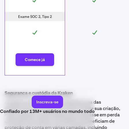
Exame SOC 2, Tipo 2
Comece já
Segurança e custódia da Kraken
A Kraken é amplamente considerada uma das
Inscreva-se
plataformas mais seguras do setor. Desde sua criação,
Confiado por 13M+ usuários no mundo todo
nunca registrou uma violação que resultasse em perda
de fundos dos clientes. Os clientes se beneficiam de
proteção de conta em várias camadas, incluindo