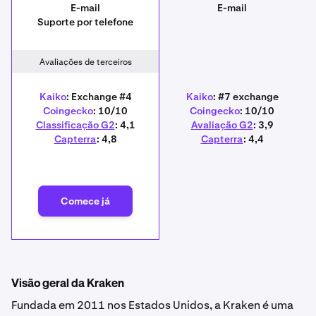
E-mail
E-mail
Suporte por telefone
Avaliações de terceiros
Kaiko
: Exchange #4
Kaiko
: #7 exchange
Coingecko
: 10/10
Coingecko
: 10/10
Classificação G2
: 4,1
Avaliação G2
: 3,9
Capterra
: 4,8
Capterra
: 4,4
Comece já
Visão geral da Kraken
Fundada em 2011 nos Estados Unidos, a Kraken é uma