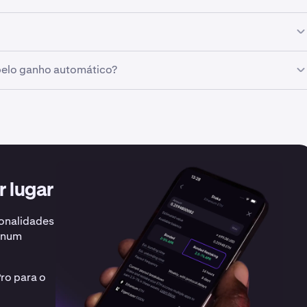
no website e só estará ativo em ativos que ainda não estejam
a Kraken cobra uma comissão sobre as recompensas geradas.
pelo ganho automático?
 Recomendamos que consulte um profissional especializado 
a a sua região.
 lugar
ionalidades
, num
Pro para o