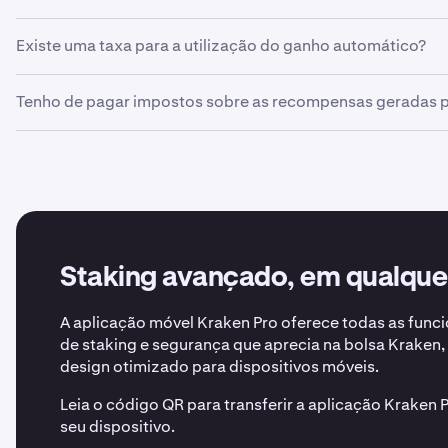
ativos conforme descrito nos nossos
Termos de Serviço
.
Sim, o ganho automático pode ser ativado na aplicação ou 
Existe uma taxa para a utilização do ganho automático?
em stake na
Pro
.
Não, não cobramos qualquer taxa adicional. No entanto, 
Tenho de pagar impostos sobre as recompensas geradas 
Consulte
este artigo
para obter mais informações.
Em alguns locais, poderá ser necessário pagar impostos.
impostos para obter orientações precisas e específicas par
Staking avançado, em qualquer
A aplicação móvel Kraken Pro oferece todas as func
de staking e segurança que aprecia na bolsa Kraken
design otimizado para dispositivos móveis.
Leia o código QR para transferir a aplicação Kraken 
seu dispositivo.