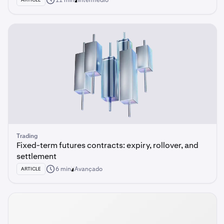
11 min
Intermédio
Trading
Fixed-term futures contracts: expiry, rollover, and
settlement
6 min
Avançado
ARTICLE