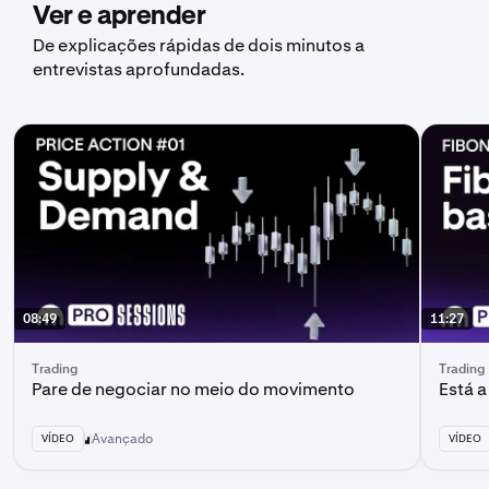
Ver e aprender
De explicações rápidas de dois minutos a
entrevistas aprofundadas.
08:49
11:27
Trading
Trading
Pare de negociar no meio do movimento
Está 
Avançado
VÍDEO
VÍDEO