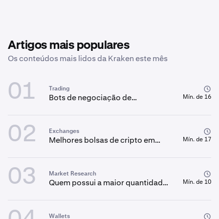
Artigos mais populares
Os conteúdos mais lidos da Kraken este mês
01
Trading
Bots de negociação de
Mín. de 16
criptoativos com IA: Um guia
completo
02
Exchanges
Melhores bolsas de cripto em
Mín. de 17
2026: O que deve saber antes de
negociar
03
Market Research
Quem possui a maior quantidade
Mín. de 10
de Bitcoin?
Wallets