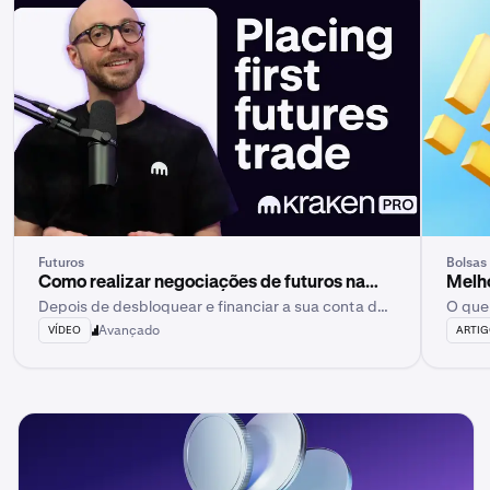
Futuros
Bolsas
Como realizar negociações de futuros na
Melho
Depois de desbloquear e financiar a sua conta de
O que
Kraken Pro
futuros na Kraken Pro, está pronto para realizar a
Avançado
VÍDEO
ARTI
sua primeira negociação de futuros.