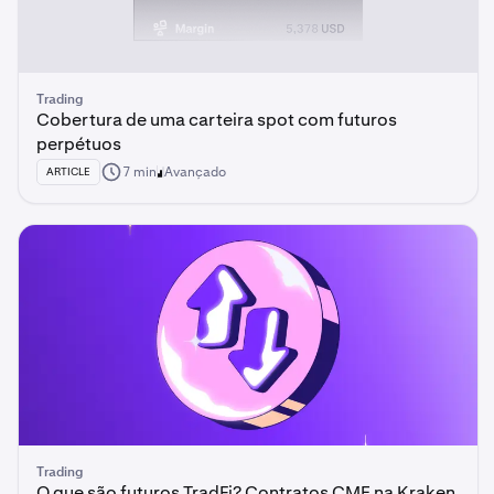
Trading
Cobertura de uma carteira spot com futuros
perpétuos
7 min
Avançado
ARTICLE
Trading
O que são futuros TradFi? Contratos CME na Kraken