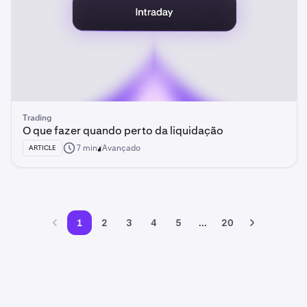
Trading
O que fazer quando perto da liquidação
7 min
Avançado
ARTICLE
1
2
3
4
5
...
20