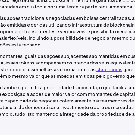
são registadas numa blockchain. Têm uma garantia de 1:1 po
mantidas em custódia por uma terceira parte regulamentada.
das ações tradicionais negociadas em bolsas centralizadas, 
ão emitidas e geridas utilizando infraestrutura de blockchain.
ropriedade transparentes e verificáveis, e possibilita mecani
is flexíveis, incluindo a possibilidade de negociar mesmo q
ções está fechado.
montantes iguais das ações subjacentes são mantidas em cu
a, esses tokens acompanham os preços dos seus equivalent
 Este modelo assemelha-se à forma como as
stablecoins
garan
têm o mesmo valor que as moedas emitidas pelo governo que
 também permite a propriedade fracionada, o que facilita ao
 exposição a ações de maior valor com montantes de capital
ta capacidade de negociar coletivamente partes menores de 
otencial de democratizar o investimento e abre os mercados
amplo, tudo isto mantendo a integridade da propriedade de 
.