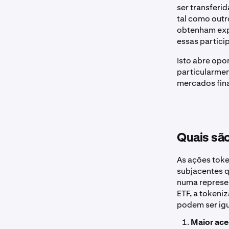
ser transferi
tal como out
obtenham exp
essas partici
Isto abre opo
particularmen
mercados fina
Quais são
As ações toke
subjacentes q
numa represe
ETF, a tokeni
podem ser igu
Maior ac