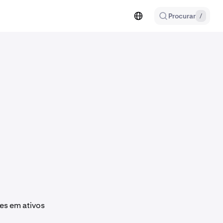
Procurar
/
es em ativos