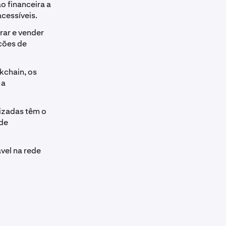
o financeira a
acessíveis.
rar e vender
ações de
ckchain, os
 a
nizadas têm o
 de
vel na rede