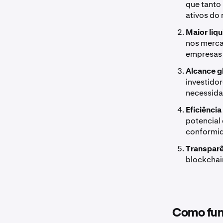
que tanto
ativos do 
Maior liq
nos merca
empresas p
Alcance g
investido
necessida
Eficiênci
potencial 
conformi
Transparê
blockchain
Como fun