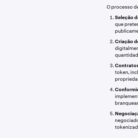
O processo de
Seleção d
que preten
publicame
Criação d
digitalme
quantidad
Contratos
token, inc
proprieda
Conformi
implement
branqueam
Negociaç
negociado
tokenizado