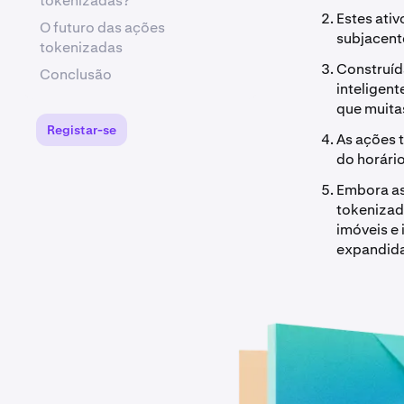
tokenizadas?
Estes ativ
O futuro das ações
subjacent
tokenizadas
Construíd
Conclusão
inteligent
que muitas
Registar-se
As ações 
do horário
Embora as
tokenizad
imóveis e
expandida