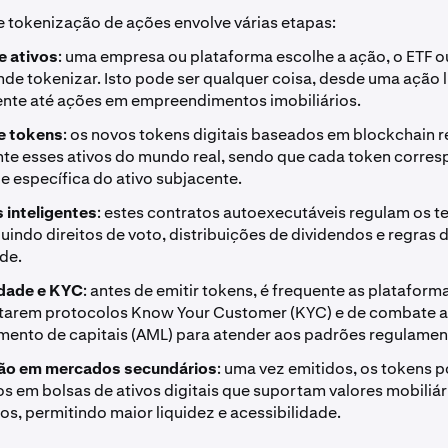
 tokenização de ações envolve várias etapas:
e ativos
: uma empresa ou plataforma escolhe a ação, o ETF o
de tokenizar. Isto pode ser qualquer coisa, desde uma ação 
nte até ações em empreendimentos imobiliários.
e tokens
: os novos tokens digitais baseados em blockchain
nte esses ativos do mundo real, sendo que cada token corre
e específica do ativo subjacente.
 inteligentes
: estes contratos autoexecutáveis regulam os 
luindo direitos de voto, distribuições de dividendos e regras 
de.
dade e KYC
: antes de emitir tokens, é frequente as plataform
arem protocolos Know Your Customer (KYC) e de combate 
ento de capitais (AML) para atender aos padrões regulamen
ão em mercados secundários
: uma vez emitidos, os tokens 
s em bolsas de ativos digitais que suportam valores mobiliár
s, permitindo maior liquidez e acessibilidade.