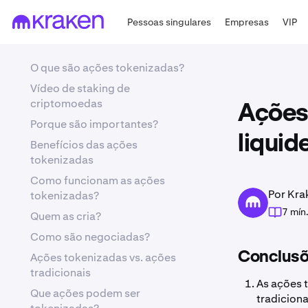
Pessoas singulares
Empresas
VIP
O que são ações tokenizadas?
Vídeo de staking de
criptomoedas
Ações
Porque são importantes?
liquid
Benefícios das ações
tokenizadas
Como funcionam as ações
Por Kra
tokenizadas?
7 mín
Quem as cria?
Como são negociadas?
Conclusõ
Ações tokenizadas vs. ações
tradicionais
As ações 
Que ações podem ser
tradicion