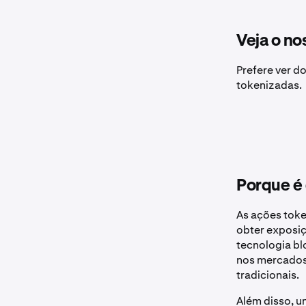
Veja o no
Prefere ver d
tokenizadas.
Porque é 
As ações toke
obter exposiç
tecnologia bl
nos mercados 
tradicionais.
Além disso, u