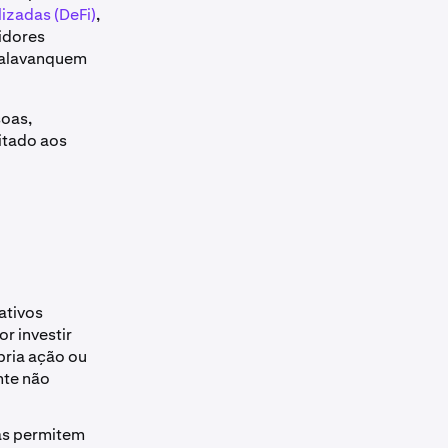
izadas (DeFi)
,
tidores
 alavanquem
soas,
itado aos
ativos
r investir
pria ação ou
nte não
das permitem