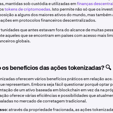
das, mantidas sob custódia e utilizadas em
finanças descentral
ros
tokens de criptomoedas
. Isto permite não só que os inves
osição a alguns dos maiores ativos do mundo, mas também
pações em protocolos financeiros descentralizados.
rtunidades que antes estavam fora do alcance de muitas pes
te aqueles que se encontram em países com acesso mais lim
nceiros globais.
 os benefícios das ações tokenizadas? 🔍
nizadas oferecem vários benefícios práticos em relação aos 
ue representam. Embora seja fácil questionar porquê optar po
ntação de um ativo baseada em blockchain em vez da na pró
zação oferece várias eficiências e possibilidades que atualme
aladas no mercado de corretagem tradicional.
esso
: através da propriedade fracionada, as ações tokeniza