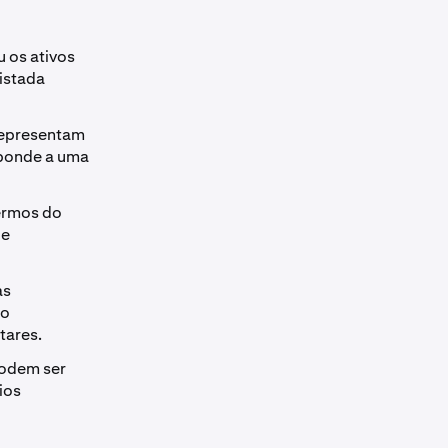
u os ativos
listada
 representam
sponde a uma
termos do
de
as
ao
tares.
podem ser
ios