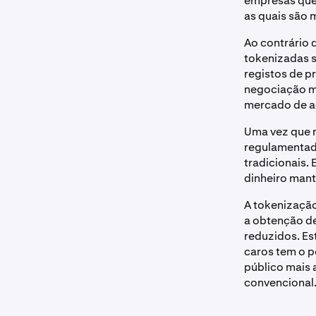
empresas que 
as quais são 
Ao contrário 
tokenizadas s
registos de p
negociação ma
mercado de a
Uma vez que 
regulamentad
tradicionais.
dinheiro man
A tokenização
a obtenção de
reduzidos. Es
caros tem o p
público mais 
convencional