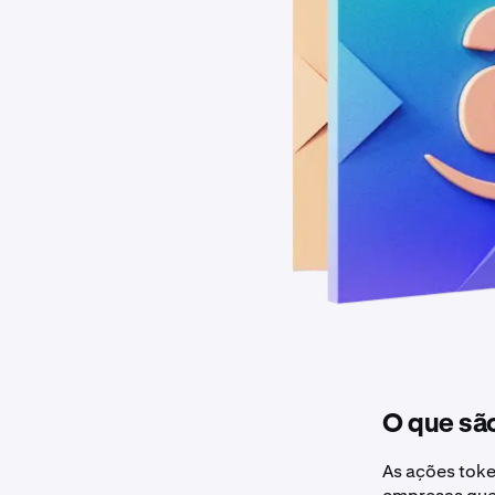
O que sã
As ações toke