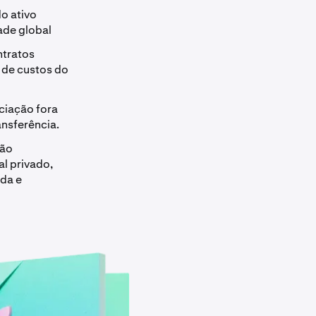
do ativo
ade global
ntratos
a de custos do
ciação fora
ansferência.
são
l privado,
ada e