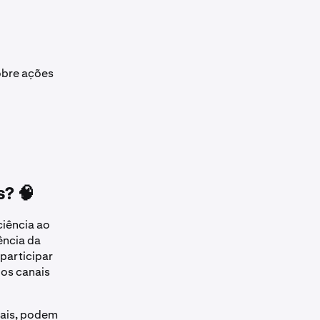
sobre ações
s? 🧠
ciência ao
ência da
participar
 os canais
tais, podem