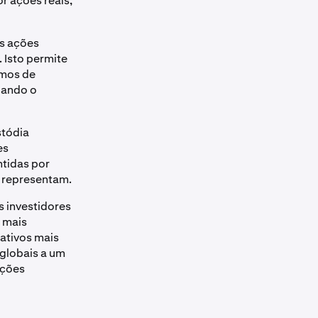
r ações reais,
as ações
 Isto permite
smos de
uando o
stódia
es
tidas por
 representam.
s investidores
 mais
ativos mais
 globais a um
ações