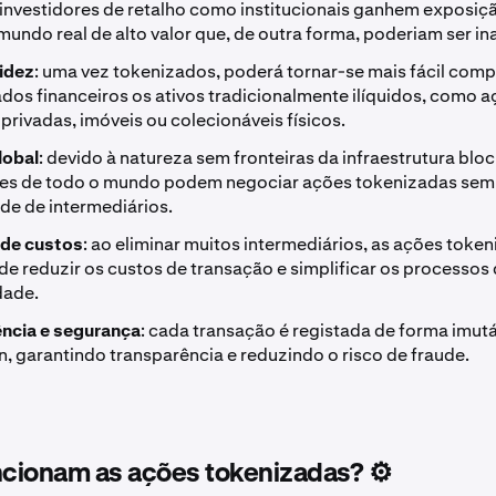
 investidores de retalho como institucionais ganhem exposiçã
mundo real de alto valor que, de outra forma, poderiam ser in
uidez
: uma vez tokenizados, poderá tornar-se mais fácil comp
dos financeiros os ativos tradicionalmente ilíquidos, como 
rivadas, imóveis ou colecionáveis físicos.
lobal
: devido à natureza sem fronteiras da infraestrutura blo
res de todo o mundo podem negociar ações tokenizadas sem
de de intermediários.
a de custos
: ao eliminar muitos intermediários, as ações toke
de reduzir os custos de transação e simplificar os processos
dade.
ncia e segurança
: cada transação é registada de forma imutá
, garantindo transparência e reduzindo o risco de fraude.
cionam as ações tokenizadas? ⚙️