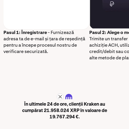
Pasul 1: Înregistrare
- Furnizează
Pasul 2: Alege o m
adresa ta de e-mail și țara de reședință
Trimite un transfe
pentru a începe procesul nostru de
achiziție ACH, util
verificare securizată.
credit/debit sau 
alte metode de pla
XRP
În ultimele 24 de ore, clienții Kraken au
cumpărat 21.958.024 XRP în valoare de
19.767.294 €.