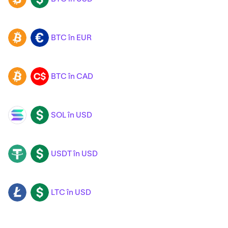
BTC în EUR
BTC
EUR
BTC în CAD
BTC
CAD
SOL în USD
SOL
USD
USDT în USD
USDT
USD
LTC în USD
LTC
USD