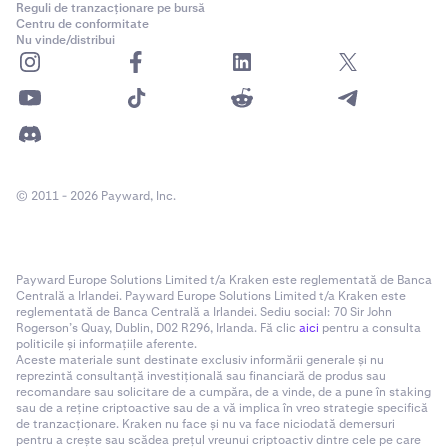
Reguli de tranzacționare pe bursă
Centru de conformitate
Nu vinde/distribui
© 2011 - 2026 Payward, Inc.
Payward Europe Solutions Limited t/a Kraken este reglementată de Banca
Centrală a Irlandei. Payward Europe Solutions Limited t/a Kraken este
reglementată de Banca Centrală a Irlandei. Sediu social: 70 Sir John
Rogerson’s Quay, Dublin, D02 R296, Irlanda. Fă clic
aici
pentru a consulta
politicile și informațiile aferente.
Aceste materiale sunt destinate exclusiv informării generale și nu
reprezintă consultanță investițională sau financiară de produs sau
recomandare sau solicitare de a cumpăra, de a vinde, de a pune în staking
sau de a reține criptoactive sau de a vă implica în vreo strategie specifică
de tranzacționare. Kraken nu face și nu va face niciodată demersuri
pentru a crește sau scădea prețul vreunui criptoactiv dintre cele pe care