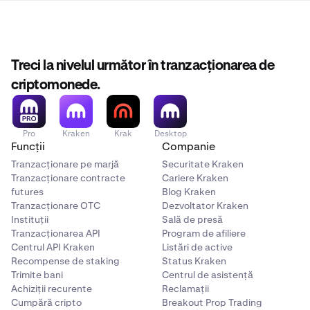
Treci la nivelul următor în tranzacționarea de
criptomonede.
Pro
Kraken
Krak
Desktop
Funcții
Companie
Tranzacționare pe marjă
Securitate Kraken
Tranzacționare contracte
Cariere Kraken
futures
Blog Kraken
Tranzacționare OTC
Dezvoltator Kraken
Instituții
Sală de presă
Tranzacționarea API
Program de afiliere
Centrul API Kraken
Listări de active
Recompense de staking
Status Kraken
Trimite bani
Centrul de asistență
Achiziții recurente
Reclamații
Cumpără cripto
Breakout Prop Trading