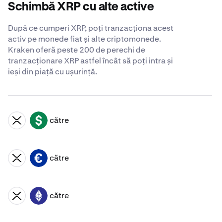
Schimbă XRP cu alte active
După ce cumperi XRP, poți tranzacționa acest
activ pe monede fiat și alte criptomonede.
Kraken oferă peste 200 de perechi de
tranzacționare XRP astfel încât să poți intra și
ieși din piață cu ușurință.
către
XRP
USD
către
XRP
EUR
către
XRP
ETH