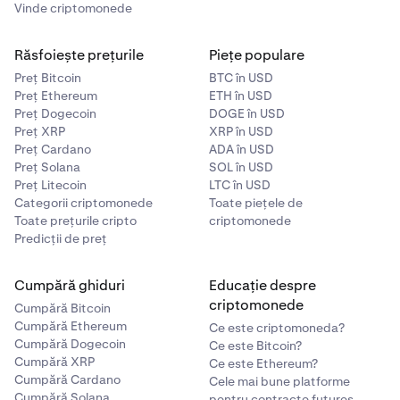
Vinde criptomonede
Răsfoiește prețurile
Piețe populare
Preț Bitcoin
BTC în USD
Preț Ethereum
ETH în USD
Preț Dogecoin
DOGE în USD
Preț XRP
XRP în USD
Preț Cardano
ADA în USD
Preț Solana
SOL în USD
Preț Litecoin
LTC în USD
Categorii criptomonede
Toate piețele de
Toate prețurile cripto
criptomonede
Predicții de preț
Cumpără ghiduri
Educație despre
criptomonede
Cumpără Bitcoin
Cumpără Ethereum
Ce este criptomoneda?
Cumpără Dogecoin
Ce este Bitcoin?
Cumpără XRP
Ce este Ethereum?
Cumpără Cardano
Cele mai bune platforme
Cumpără Solana
pentru contracte futures