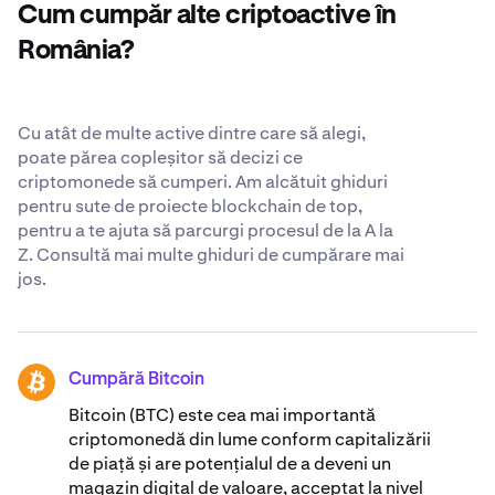
Cum cumpăr alte criptoactive în
încredințezi XRP. Află mai multe despre standardele
noastre de securitate
recunoscute la nivel global
.
România?
Cu atât de multe active dintre care să alegi,
poate părea copleșitor să decizi ce
criptomonede să cumperi. Am alcătuit ghiduri
pentru sute de proiecte blockchain de top,
pentru a te ajuta să parcurgi procesul de la A la
Z. Consultă mai multe ghiduri de cumpărare mai
jos.
Cumpără Bitcoin
BTC
Bitcoin (BTC) este cea mai importantă
criptomonedă din lume conform capitalizării
de piață și are potențialul de a deveni un
magazin digital de valoare, acceptat la nivel