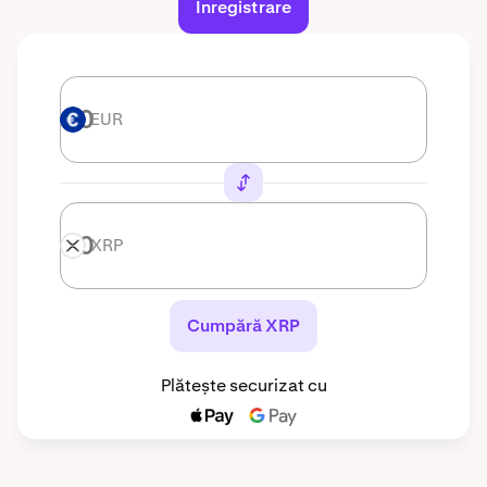
Înregistrare
EUR
EUR
XRP
XRP
Cumpără XRP
Plătește securizat cu