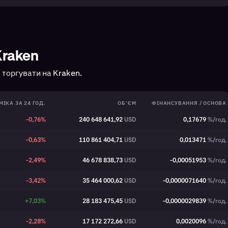
Kraken
торгувати на Kraken.
ІКА ЗА 24 ГОД.
ОБ’ЄМ
ФІНАНСУВАННЯ / ОСНОВА
-0,76%
240 648 641,92
USD
0,17679
%/год.
-0,63%
110 861 404,71
USD
0,013471
%/год.
-2,49%
46 678 838,73
USD
-0,00051953
%/год.
-3,42%
35 464 000,62
USD
-0,0000071640
%/год.
+7,03%
28 183 475,45
USD
-0,0000029839
%/год.
-2,28%
17 172 272,66
USD
0,0020096
%/год.