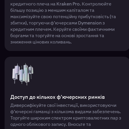
кредитного плеча на Kraken Pro. Контролюйте
більшу позицію з меншим капіталом та
максимізуйте свою потенційну прибутковість (та
збитки), торгуючи ф’ючерсами Dymension з
кредитним плечем. Керуйте своїми фактичними
боргами та торгуйте на основі зростання та
зниження цінових коливань.
Доступ до кількох ф’ючерсних ринків
Диверсифікуйте свої інвестиції, використовуючи
ф’ючерсні гаманці з кількома видами забезпечень.
Торгуйте широким спектром криптовалютних пар з
одного облікового запису. Вносьте та