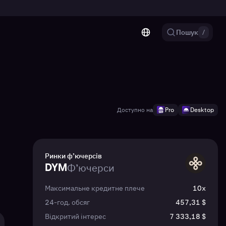
Пошук
/
Доступно на
Pro
Desktop
Ринки ф’ючерсів
DYM
Ф’ючерси
DYM
Максимальне кредитне плече
10x
24-год. обсяг
457,31 $
Відкритий інтерес
7 333,18 $