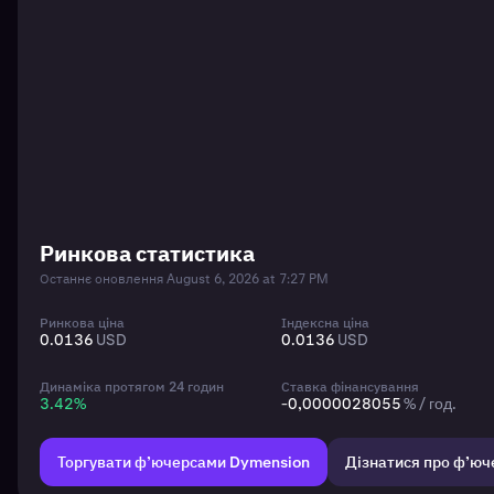
Ринкова статистика
Останнє оновлення August 6, 2026 at 7:27 PM
Ринкова ціна
Індексна ціна
0.0136
USD
0.0136
USD
Динаміка протягом 24 годин
Ставка фінансування
3.42
%
-0,0000028055
% / год.
Торгувати ф’ючерсами Dymension
Дізнатися про ф’юче