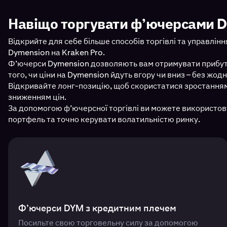
Навіщо торгувати ф’ючерсами 
Відкрийте для себе більше способів торгівлі та управлі
Dymension на Kraken Pro.
Ф’ючерси Dymension дозволяють вам отримувати прибуто
того, чи ціни на Dymension йдуть вгору чи вниз – без жо
Відкривайте лонг-позицію, щоб скористатися зростанням
зниженням цін.
За допомогою ф’ючерсної торгівлі ви можете використову
портфель та точно керувати волатильністю ринку.
Ф’ючерси DYM з кредитним плечем
Посильте свою торговельну силу за допомогою