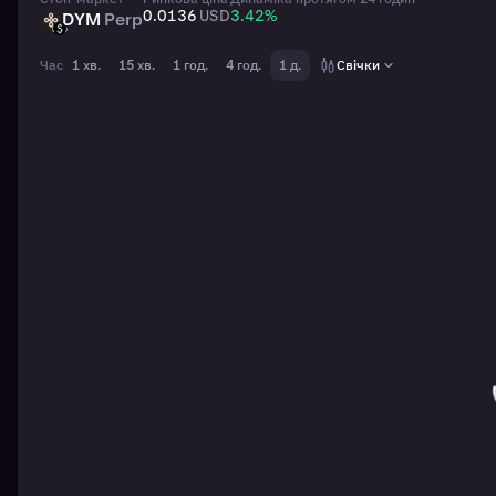
0.0136
USD
3.42
%
DYM
Perp
DYM
USD
Час
1 хв.
15 хв.
1 год.
4 год.
1 д.
Свічки