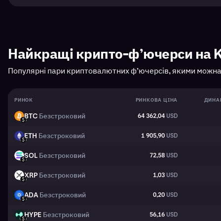
Найкращі крипто-ф’ючерси на 
Популярні пари криптовалютних ф’ючерсів, якими можна 
РИНОК
РИНКОВА ЦІНА
ДИНАМ
BTC
Безстроковий
64 362,04
USD
BTC
USD
ETH
Безстроковий
1 905,90
USD
ETH
USD
SOL
Безстроковий
72,58
USD
SOL
USD
XRP
Безстроковий
1,03
USD
XRP
USD
ADA
Безстроковий
0,20
USD
ADA
USD
HYPE
Безстроковий
56,16
USD
HYPE
USD