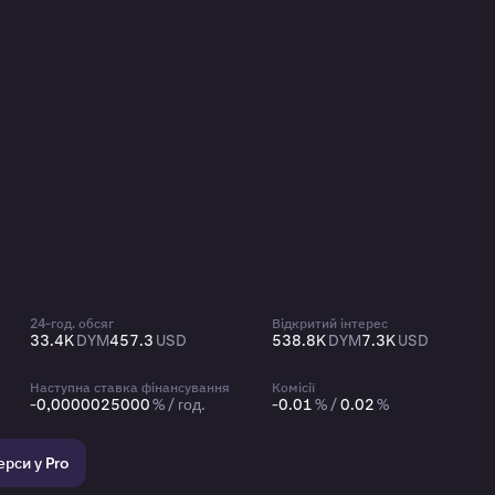
24-год. обсяг
Відкритий інтерес
33.4K
DYM
457.3
USD
538.8K
DYM
7.3K
USD
Наступна ставка фінансування
Комісії
-0,0000025000
% / год.
-0.01
% /
0.02
%
рси у Pro