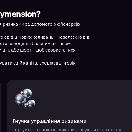
Dymension?
ння ризиками за допомогою ф’ючерсів
к від цінових коливань – незалежно від
дного володіння базовим активом.
 цін, або шорт-, щоб скористатися
вати свій капітал, хеджувати свій
Гнучке управління ризиками
Торгуйте з точністю, використовуючи ізольовану