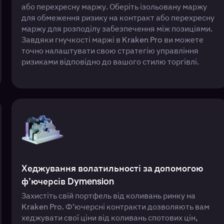
або перехресну маржу. Оберіть ізольовану маржу
для обмеження ризику на контракт або перехресну
маржу для розподілу забезпечення між позиціями.
Завдяки гнучкості маржі в Kraken Pro ви можете
точно налаштувати свою стратегію управління
ризиками відповідно до вашого стилю торгівлі.
Хеджування волатильності за допомогою
ф’ючерсів Dymension
Захистіть свій портфель від коливань ринку на
Kraken Pro. Ф’ючерсні контракти дозволяють вам
хеджувати свої ціни від коливань спотових цін,