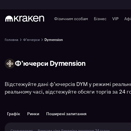
Фізичним особам
Бізнес
VIP
Афі
Головна
Ф’ючерси
Dymension
Ф’ючерси Dymension
DYM
Відстежуйте дані ф’ючерсів DYM у режимі реально
реальному часі, відстежуйте обсяги торгів за 24 г
Графік
Ринки
Поширені запитання
Стоп-маркет
Ринкова ціна
Динаміка протягом 24 годин