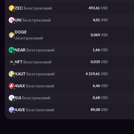
ZEC
Безстроковий
493,61
USD
ZEC
USD
UNI
Безстроковий
4,01
USD
UNI
USD
DOGE
0,069
USD
DOGE
Безстроковий
USD
NEAR
Безстроковий
1,66
USD
NEAR
USD
HFT
Безстроковий
0,035
USD
HFT
USD
XAUT
Безстроковий
4 219,61
USD
XAUT
USD
AVAX
Безстроковий
6,46
USD
AVAX
USD
SUI
Безстроковий
0,68
USD
SUI
USD
AAVE
Безстроковий
89,08
USD
AAVE
USD