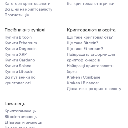
Категорії криптовалюти
Всі криптовалютні ринки
Всі ціни на криптовалюту
Прогнози цін
Посібники з купівлі
Криптовалютна освіта
Купити Bitcoin
Що таке криптовалюта?
Купити Ethereum
Що таке Bitcoin?
Купити Dogecoin
Що таке Ethereum?
Купити XRP
Найкращі платформи для
Купити Cardano
криптоф’ючерсів
Купити Solana
Найкращі криптовалютні
Купити Litecoin
біржі
Всі путівники по
Kraken і Coinbase
криптовалюті
Kraken і Binance:
Дізнатися про криптовалюту
Гаманець
Криптогаманець
Bitcoin-гаманець
Ethereum-гаманець