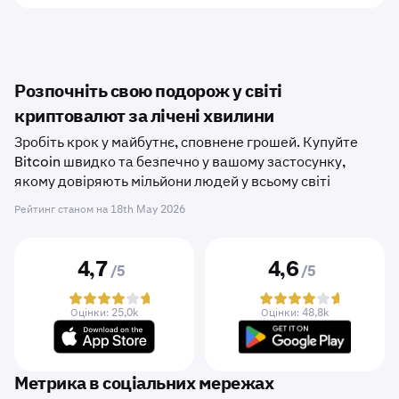
Розпочніть свою подорож у світі
криптовалют за лічені хвилини
Зробіть крок у майбутнє, сповнене грошей. Купуйте
Bitcoin швидко та безпечно у вашому застосунку,
якому довіряють мільйони людей у ​​всьому світі
Рейтинг станом на
18th May 2026
4,7
4,6
/5
/5
Оцінки: 25,0k
Оцінки: 48,8k
Метрика в соціальних мережах