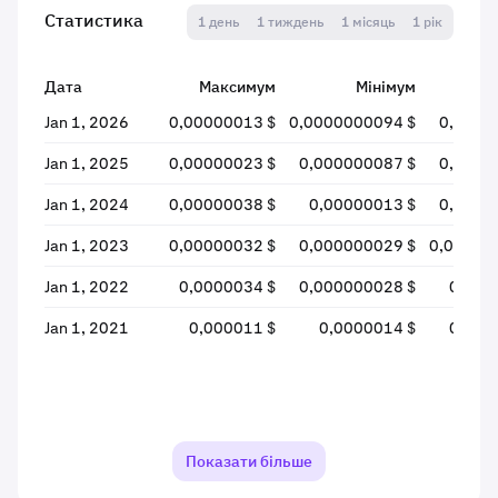
Статистика
1 день
1 тиждень
1 місяць
1 рік
Дата
Максимум
Мінімум
Ві
Jan 1, 2026
0,00000013 $
0,0000000094 $
0,0000
Jan 1, 2025
0,00000023 $
0,000000087 $
0,0000
Jan 1, 2024
0,00000038 $
0,00000013 $
0,0000
Jan 1, 2023
0,00000032 $
0,000000029 $
0,00000
Jan 1, 2022
0,0000034 $
0,000000028 $
0,000
Jan 1, 2021
0,000011 $
0,0000014 $
0,000
Показати більше