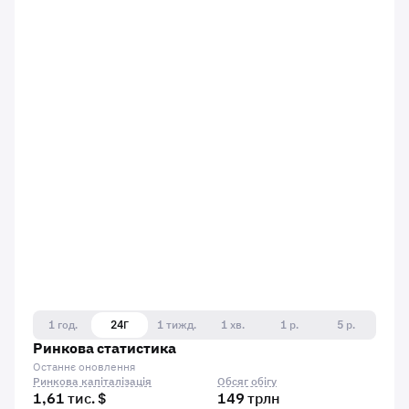
1 год.
24Г
1 тижд.
1 хв.
1 р.
5 р.
Ринкова статистика
Останнє оновлення
Ринкова капіталізація
Обсяг обігу
1,61 тис. $
149 трлн