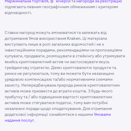
Маржинальна торгівля
,
фʼючерси
та
нагороди за реєстрацію
підлягають певним географічним обмеженням і критеріям
відповідності.
Ставки нагород можуть змінюватися та залежать від
дотримання Умов використання Kraken. Ці матеріали
виступають лише в ролі загальних відомостей і не є
інвестиційними порадами, рекомендаціями чи пропозиціями
купувати, продавати, розміщувати в стейкінгу або утримувати
якийсь криптовалютний актив чи застосовувати якусь
трейдингову стратегію. Деякі криптовалютні продукти та
ринки не регулюються, тому ви можете бути незахищені
урядовою компенсацією та/або нормативними схемами
захисту. Непередбачувана природа ринків криптовалютних
активів може призвести до втрати коштів. З будь-якого
прибутку та / або підвищення вартості криптовалютних
активів може стягуватися податок, тому вам потрібні
незалежні поради щодо оподаткування. Для отримання
додаткової інформації ознайомтеся з нашими
Умовами
надання послуг
.