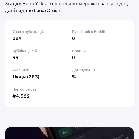
Згадки Hanu Yokia в соціальних мережах за сьогодні,
дані надано LunarCrush.
Усього публікацій
Публікації в Reddit
389
0
Публікації в X
Новини
99
0
Учасники
Домінування
Люди (283)
%
Популярність
#4,522