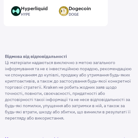
Hyperliquid
Dogecoin
HYPE
DOGE
HYPE
DOGE
Відмова від відповідальності
Ці матеріали надаються виключно з метою загального
інформування та не є інвестиційною порадою, рекомендацією
чи спонуканням до купівлі, продажу або утримання будь-яких
криптоактивів, а також до застосування будь-якої конкретної
торгової стратегії. Kraken не робить жодних заяв щодо
точності, повноти, своєчасності, придатності або
достовірності такої інформації та не несе відповідальності за
будь-які помилки, упущення або затримки в ній, а також за
будь-які втрати, шкоду або збитки, що виникли в результаті її
перегляду або використання.