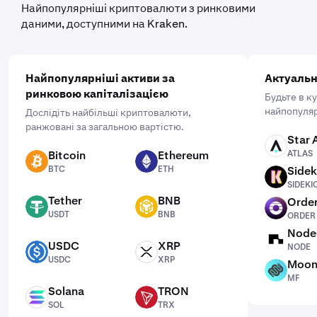
Найпопулярніші криптовалюти з ринковими
даними, доступними на Kraken.
Найпопулярніші активи за
Актуальн
ринковою капіталізацією
Будьте в к
найпопуляр
Дослідіть найбільші криптовалюти,
ранжовані за загальною вартістю.
Star 
ATLAS
Bitcoin
Ethereum
ATLAS
BTC
ETH
BTC
ETH
Sidek
SIDEKICK
SIDEKI
Tether
BNB
Order
USDT
BNB
ORDER
USDT
BNB
ORDER
Node
NODE
USDC
XRP
NODE
USDC
XRP
USDC
XRP
Moon
MF
MF
Solana
TRON
SOL
TRX
SOL
TRX