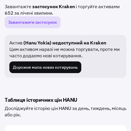
Завантажте
застосунок Kraken
і торгуйте активами
652 за лічені хвилини.
Завантажити застосунок
Актив
(Hanu Yokia) недоступний на Kraken
Цим активом наразі не можна торгувати, проте ми
часто додаємо нові котирування.
Дорожня мапа нових котирувань
Таблиця історичних цін HANU
Досліджуйте історію цін HANU за день, тиждень, місяць
або рік.