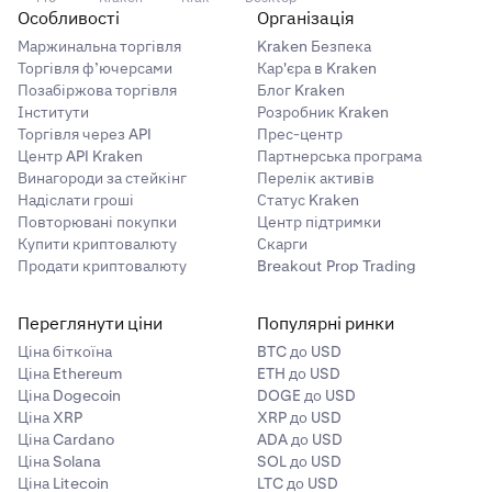
Особливості
Організація
Маржинальна торгівля
Kraken Безпека
Торгівля ф’ючерсами
Кар'єра в Kraken
Позабіржова торгівля
Блог Kraken
Інститути
Розробник Kraken
Торгівля через API
Прес-центр
Центр API Kraken
Партнерська програма
Винагороди за стейкінг
Перелік активів
Надіслати гроші
Статус Kraken
Повторювані покупки
Центр підтримки
Купити криптовалюту
Скарги
Продати криптовалюту
Breakout Prop Trading
Переглянути ціни
Популярні ринки
Ціна біткоїна
BTC до USD
Ціна Ethereum
ETH до USD
Ціна Dogecoin
DOGE до USD
Ціна XRP
XRP до USD
Ціна Cardano
ADA до USD
Ціна Solana
SOL до USD
Ціна Litecoin
LTC до USD