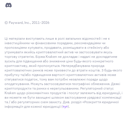
© Payward, Inc., 2011–2026
Ці матеріали виступають лише в ролі загальних відомостей і не є
інвестиційними чи фінансовими порадами, рекомендаціями чи
пропозиціями купувати, продавати, розміщувати в стейкінгу або
утримувати якийсь криптовалютний актив чи застосовувати якусь
торгову стратегію. Біржа Kraken не докладає і надалі не докладатиме
зусиль для підвищення або зниження ціни будь-якого конкретного
криптоактиву, який пропонується. Непередбачувана природа
криптовалютних ринків може призвести до втрати коштів. З будь-якого
прибутку та/або підвищення вартості криптовалютних активів може
стягуватися податок, тому вам потрібні незалежні поради щодо
оподаткування. Можуть застосовуватися географічні обмеження. Деякі
криптопродукти та ринки є нерегульованими. Регуляторний статус
Kraken щодо різноманітних продуктів і послуг залежить від юрисдикції, і
ви можете не бути захищені шляхом застосування урядової компенсації
та / або регуляторних схем захисту. Див. розділ «Розкриття юридичної
інформації» для кожної юрисдикції (
тут
).