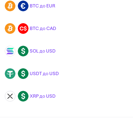
BTC до EUR
BTC
EUR
BTC до CAD
BTC
CAD
SOL до USD
SOL
USD
USDT до USD
USDT
USD
XRP до USD
XRP
USD