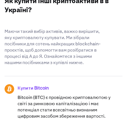
Як купити інші криптоактиви в в
Ви довіряєте нам свій Decentraland. Дізнайтеся більше
про наші
визнані в усьому світі стандарти безпеки
.
Україні?
Маючи такий вибір активів, важко вирішити,
яку криптовалюту купувати. Ми зібрали
посібники для сотень найкращих blockchain-
проєктів, щоб допомогти вам розібратися в
процесі від А до Я. Ознайомтеся з іншими
нашими посібниками з купівлі нижче.
Купити Bitcoin
BTC
Bitcoin (BTC) є провідною криптовалютою у
світі за ринковою капіталізацією і має
потенціал стати всесвітньо визнаним
цифровим засобом збереження вартості.