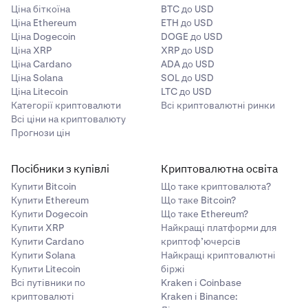
Ціна біткоїна
BTC до USD
Ціна Ethereum
ETH до USD
Ціна Dogecoin
DOGE до USD
Ціна XRP
XRP до USD
Ціна Cardano
ADA до USD
Ціна Solana
SOL до USD
Ціна Litecoin
LTC до USD
Категорії криптовалюти
Всі криптовалютні ринки
Всі ціни на криптовалюту
Прогнози цін
Посібники з купівлі
Криптовалютна освіта
Купити Bitcoin
Що таке криптовалюта?
Купити Ethereum
Що таке Bitcoin?
Купити Dogecoin
Що таке Ethereum?
Купити XRP
Найкращі платформи для
Купити Cardano
криптоф’ючерсів
Купити Solana
Найкращі криптовалютні
Купити Litecoin
біржі
Всі путівники по
Kraken і Coinbase
криптовалюті
Kraken і Binance: