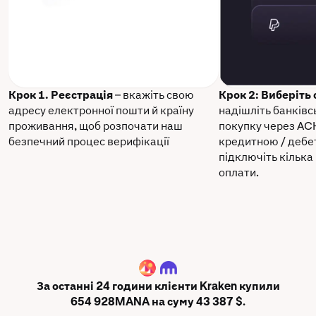
Крок 1. Реєстрація
– вкажіть свою
Крок 2: Виберіть
адресу електронної пошти й країну
надішліть банківс
проживання, щоб розпочати наш
покупку через AC
безпечний процес верифікації
кредитною / дебе
підключіть кілька
оплати.
MANA
За останні 24 години клієнти Kraken купили
654 928MANA на суму 43 387 $.