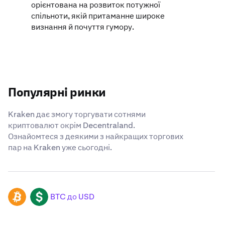
орієнтована на розвиток потужної
спільноти, якій притаманне широке
визнання й почуття гумору.
Популярні ринки
Kraken дає змогу торгувати сотнями
криптовалют окрім Decentraland.
Ознайомтеся з деякими з найкращих торгових
пар на Kraken уже сьогодні.
BTC до USD
BTC
USD