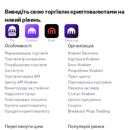
Виведіть свою торгівлю криптовалютами на
новий рівень.
Pro
Kraken
Krak
Desktop
Особливості
Організація
Маржинальна торгівля
Kraken Безпека
Торгівля ф’ючерсами
Кар'єра в Kraken
Позабіржова торгівля
Блог Kraken
Інститути
Розробник Kraken
Торгівля через API
Прес-центр
Центр API Kraken
Партнерська програма
Винагороди за стейкінг
Перелік активів
Надіслати гроші
Статус Kraken
Повторювані покупки
Центр підтримки
Купити криптовалюту
Скарги
Продати криптовалюту
Breakout Prop Trading
Переглянути ціни
Популярні ринки