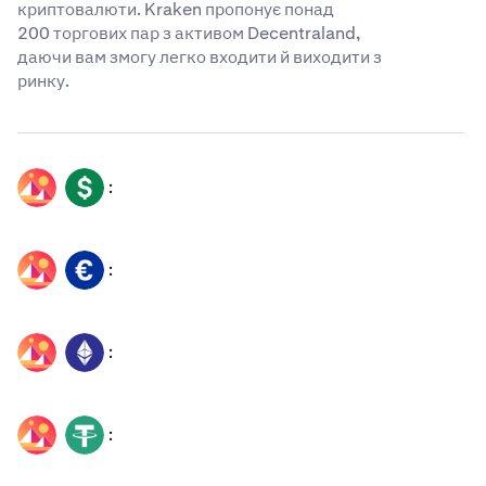
криптовалюти. Kraken пропонує понад
200 торгових пар з активом Decentraland,
даючи вам змогу легко входити й виходити з
ринку.
:
MANA
USD
:
MANA
EUR
:
MANA
ETH
:
MANA
USDT