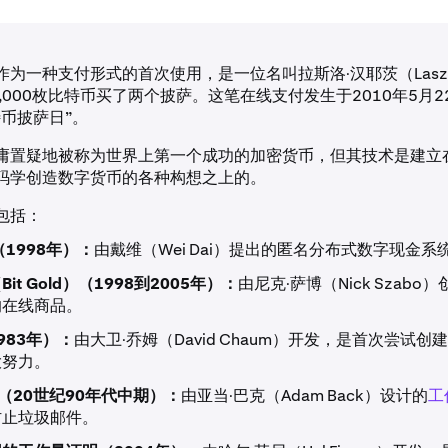
为一种支付形式的首次使用，是一位名叫拉斯洛·汉耶茨（Laszlo 
,000枚比特币买了两个披萨。这笔在线支付发生于2010年5月
特币披萨日”。
庸置疑地被称为世界上第一个成功的加密货币，但其技术是建立
码学创造数字货币的各种构想之上的。
包括：
y（1998年）：
由戴维（Wei Dai）提出的匿名分布式数字现金系
it Gold）（1998到2005年）：
由尼克·萨博（Nick Szab
的在线商品。
1983年）：
由大卫·乔姆（David Chaum）开发，是首次尝试
大努力。
sh（20世纪90年代中期）：
由亚当·巴克（Adam Back）设计的
工
防止垃圾邮件。