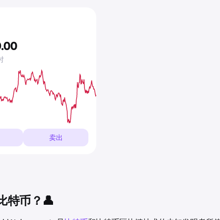
9
.
00
时
卖出
比特币？👤