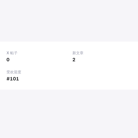
X 帖子
新文章
0
2
受欢迎度
#101