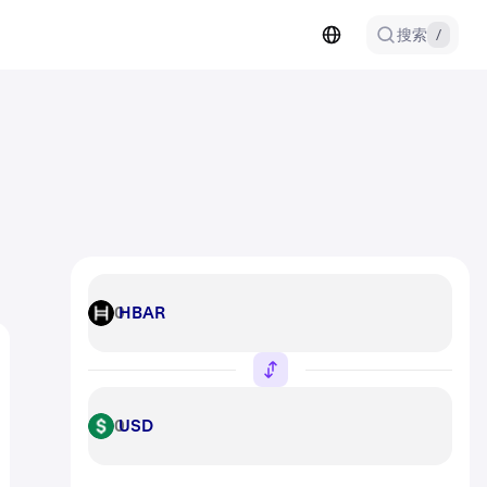
搜索
/
HBAR
HBAR
USD
USD