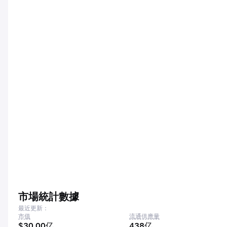
市場統計數據
最近更新：
市值
流通供應量
$30.00亿
438亿