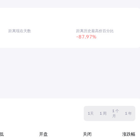
距离现在天数
距离历史最高价百分比
-87.97%
1 个
1天
1 周
1 年
月
低
开盘
关闭
涨跌幅