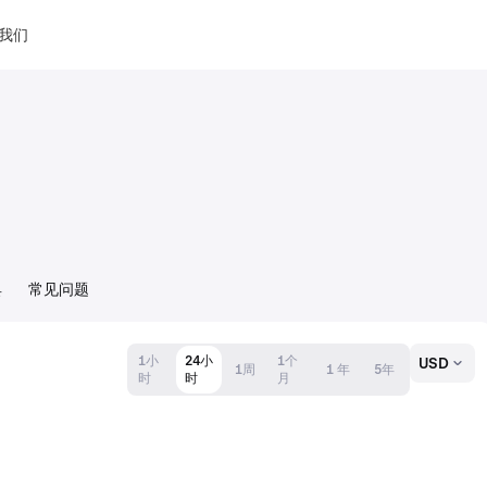
我们
具
常见问题
1小
24小
1个
USD
1周
1 年
5年
时
时
月