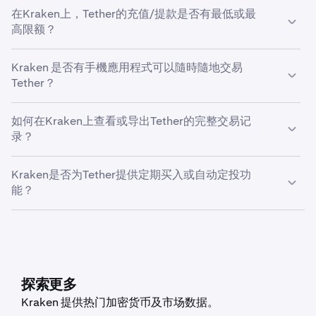
您可以在Kraken上使用自定义订单自动执行Tether的止损
开提醒设置。選擇 Tether，設定觸發參數，並使用百分
在Kraken上，Tether的充值/提款是否有最低或最
或获利订单。在使用Kraken Pro时，您可以在订单表单中
比按鈕或直接輸入目標價格進行調整。
高限额？
找到“获利/止损”下拉菜单，为Tether设置止损或获利订
单。根據你的偏好選擇「簡單」或「高級」模式。
如要在 Kraken 手機應用程式中設定 Tether 價格提醒，
您的资金限额受多种因素影响，包括您的居住国家、验证级
請確保在設備設定和 Kraken Pro 應用程式內均已啟用
Kraken 是否有手機應用程式可以隨時隨地交易
别以及您要存入或提取的资产类型。
推送通知。然後，透過點按「市場」頁面上的鈴鐺圖示
Tether？
或長按任何未結訂單，進入價格提醒彈窗。選擇「建立
是的，Kraken移动交易应用程序可让您随时随地管理
新提醒」並按照與網頁版平台相同的步驟操作
如何在Kraken上查看或导出Tether的完整交易记
Tether持仓。我们的智能投资服务为您的Tether投资提供强
录？
大工具和便捷控制。
要导出您的Tether交易记录，请进入“设置”菜单，点击“文
Kraken是否为Tether提供定期买入或自动定投功
档”>“创建导出”。在此頁面，你可以選擇匯出交易紀錄、帳
能？
本紀錄或餘額，具體取決於你希望匯出的資料類型。
是的，Kraken 支援多種加密貨幣的定期買入功能，包括
Tether。如要設定該功能，請打開手機應用程式，點按「買
入」，選擇你想購買的資產。然後輸入購買金額，並透過點
按「一次性」選擇適合你的頻率：每日、每週或每月。
探索更多
Kraken 提供热门加密货币及市场数据。