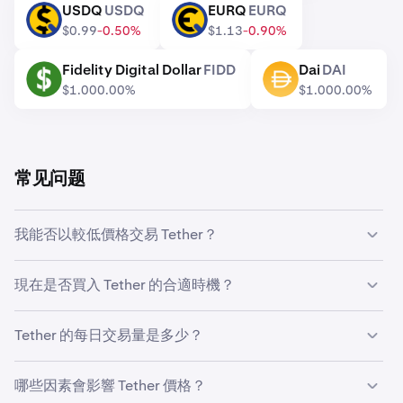
USDQ
USDQ
EURQ
EURQ
尽管“稳定币”一词被普遍使用，但不能保证该资产在二级市
USDQ
EURQ
场交易时会相对于参考资产的价值保持稳定，也不能保证资
$0.99
-0.50%
$1.13
-0.90%
产储备（如果有）足以满足所有赎回。
Fidelity Digital Dollar
FIDD
Dai
DAI
FIDD
DAI
$1.00
0.00%
$1.00
0.00%
常见问题
我能否以較低價格交易 Tether？
是的，您可以在Kraken上使用自定义订单功能，当Tether
現在是否買入 Tether 的合適時機？
价格达到较低水平时自动购买。
把握市场时机极具挑战性，因此许多交易者选择通过
美元成
Tether 的每日交易量是多少？
本平均法
来投资 Tether。透過設定定期買入，你可以在不
考慮市場價格波動的情況下，隨時間推移逐步積累
过去24小时内，Kraken上共成交19,876,529,950 USDT，
Tether，從而避免試圖精準把握市場時機的壓力。
哪些因素會影響 Tether 價格？
价值$19,863,471,070。