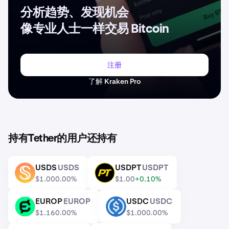
Craig Sellars 曾担任联合创始人兼首席技术官，他利用
分析趋势、发现机会
其在 Bitcoin Omni Layer 方面的经验，最初在 Bitcoin
网络上部署了 USDT
像专业人士一样交易 Bitcoin
Reeve Collins 于 2015 年之前担任首席执行官，并被认
为是稳定币概念的发明者
注册
Brock Pierce 曾联合创立 Blockchain Capital，并于
了解 Kraken Pro
2015 年之前为该项目做出了贡献
相关链接
官方网站：
https://tether.to
持有Tether的用户还持有
X / Twitter：
https://twitter.com/Tether_to
领英：
https://www.linkedin.com/company/tether
USDS
USDS
USDPT
USDPT
USDS
USDPT
Reddit：
https://www.reddit.com/r/Tether/
$1.00
0.00%
$1.00
+0.10%
GitHub：
https://github.com/tetherto
EUROP
EUROP
USDC
USDC
EUROP
USDC
$1.16
0.00%
$1.00
0.00%
白皮书：可通过 Tether 官方资产门户获取