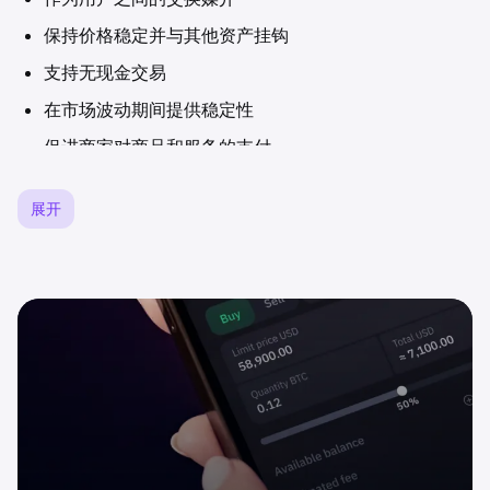
保持价格稳定并与其他资产挂钩
支持无现金交易
在市场波动期间提供稳定性
促进商家对商品和服务的支付
供应特征
展开
Tether 的供应模型独特地由需求驱动，没有最大供应上
限。当实体向 Tether 存入资产以在链上接收等值代币时，
就会发行新代币。铸币过程完全取决于市场需求，代币以
1:1 的比例与存入的法币发行。
项目发展
Tether 于 2014 年 10 月 6 日推出，并开创了稳定币模型，
之后许多其他产品也相继效仿。该项目由 Brock Pierce、
Reeve Collins 和 Craig Sellars 在英属维尔京群岛创立。每
位创始人带来了独特的专业知识：