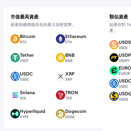
市值最高資產
類似資產
探索按總價值排名的最大加密貨幣。
如果你對 T
產。
Bitcoin
Ethereum
BTC
ETH
USDS
BTC
ETH
USDS
USDS
Tether
BNB
USDP
USDT
BNB
USDPT
USDT
BNB
USDPT
EUR
EUROP
USDC
XRP
EUROP
USDC
XRP
USDC
XRP
USD
USDC
USDC
Solana
TRON
USD
SOL
TRX
USDQ
SOL
TRX
USDQ
Hyperliquid
Dogecoin
HYPE
DOGE
HYPE
DOGE