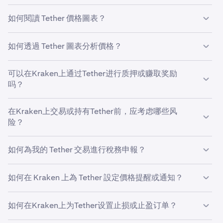
影響 Tether 價格的因素有很多，包括市場情緒、技術發
如何閱讀 Tether 價格圖表？
展、用戶採用率和宏觀經濟事件。
Tether 價格圖表顯示了關於當前 Tether 價格的幾個重要資
如何透過 Tether 圖表分析價格？
訊，包括其近期價格走勢和交易量。纵轴代表资产在您选择
的货币中的价值，例如美元，而横轴显示时间段，范围可从
你可以使用 USDT 價格圖表分析價格走勢並識別支撐位和阻
分钟到数年。Tether价格图表常使用蜡烛图来展示价格变
可以在Kraken上通过Tether进行质押或赚取奖励
力位。許多交易者還會使用不同的技術指標來分析過去的
动。每個蠟燭圖代表 USDT 在特定時間段內的開盤價、收盤
吗？
USDT 交易模式，以試圖預測未來價格變動。需要記住的
價、最高價和最低價。在價格圖表下方，你還可能看到顯示
是，沒有任何方法能夠 100% 準確預測價格，但分析 USDT
該時間段內交易活動的成交量柱，柱越高表示交易量越大。
是的，Kraken 支援在數十種不同加密貨幣上進行質押並賺
價格圖表時使用不同工具可以幫助你制定交易策略。
在Kraken上交易或持有Tether前，应考虑哪些风
專業交易員在進行
取獎勵。
點按此處
技術分析
訪問我們的質押頁面，查看Tether你所在
時，通常會考慮這些資料點。
险？
地區是否支援質押或選擇加入獎勵計劃。
與任何金融投資一樣，在投資 Tether 並將其存放在像
如何為我的 Tether 交易進行稅務申報？
Kraken 這樣的交易平台前，需考慮相關風險。加密货币价
格（包括Tether）波动可能剧烈。尽管Kraken始终高度重
加密貨幣的稅務申報規則因國家/地區而異。建議尋求當地
视安全，我们仍建议客户将加密资产存放在仅自己可访问的
如何在 Kraken 上為 Tether 設定價格提醒或通知？
專業稅務顧問的指導，以確保申報準確並避免潛在罰款。
非托管钱包中，如Kraken Wallet。
如要在 Kraken 網頁版上設定 Tether 價格提醒，請轉到
如何在Kraken上为Tether设置止损或止盈订单？
「高級」視圖中「訂單」表單後方的「提醒」小工具。
首先，啟用瀏覽器通知。然后，点击“创建新提醒”以打