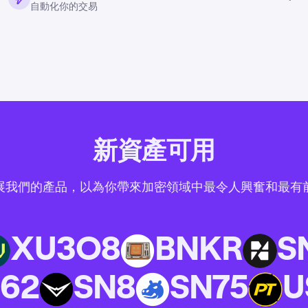
自動化你的交易
新資產可用
展我們的產品，以為你帶來加密領域中最令人興奮和最有
XU3O8
BNKR
S
8
BNKR
SN44
62
SN8
SN75
U
SN8
SN75
USDPT