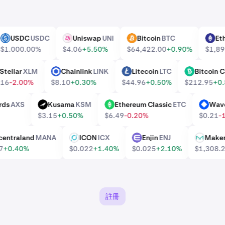
USDC
USDC
Uniswap
UNI
Bitcoin
BTC
USDC
UNI
BTC
ETH
$1.00
0.00%
$4.06
+5.50%
$64,422.00
+0.90%
$1
Stellar
XLM
Chainlink
LINK
Litecoin
LTC
Bitco
XLM
LINK
LTC
BCH
$0.16
-2.00%
$8.10
+0.30%
$44.96
+0.50%
$212.95
 Shards
AXS
Kusama
KSM
Ethereum Classic
ETC
W
KSM
ETC
WAVES
$3.15
+0.50%
$6.49
-0.20%
$0.
Decentraland
MANA
ICON
ICX
Enjin
ENJ
Ma
ICX
ENJ
MKR
.067
+0.40%
$0.022
+1.40%
$0.025
+2.10%
$1,30
註冊