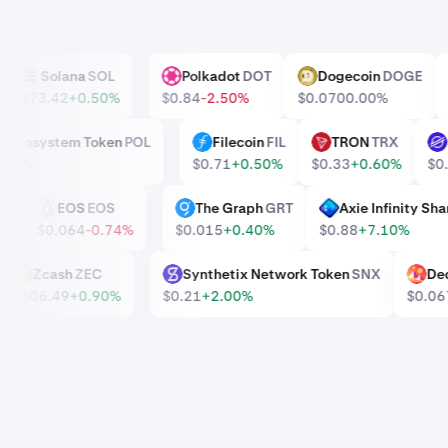
P
Solana
SOL
Polkadot
DOT
Dogecoin
DOGE
SOL
DOT
DOGE
0%
$73.42
+0.50%
$0.84
-2.50%
$0.070
0.00%
ygon Ecosystem Token
POL
Filecoin
FIL
TRON
TRX
FIL
TRX
5
+0.20%
$0.71
+0.50%
$0.33
+0.60%
AVE
EOS
EOS
The Graph
GRT
Axie Infinity
EOS
GRT
AXS
.00%
$0.064
-0.74%
$0.015
+0.40%
$0.88
+7.10%
I
Zcash
ZEC
Synthetix Network Token
SNX
ZEC
SNX
MANA
$506.49
+0.90%
$0.21
+2.00%
$0