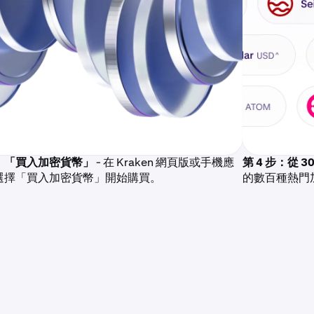
步：「買入加密貨幣」
- 在 Kraken 網頁版或手機應
第 4 步：從 
選擇「買入加密貨幣」開始購買。
的數百種熱門