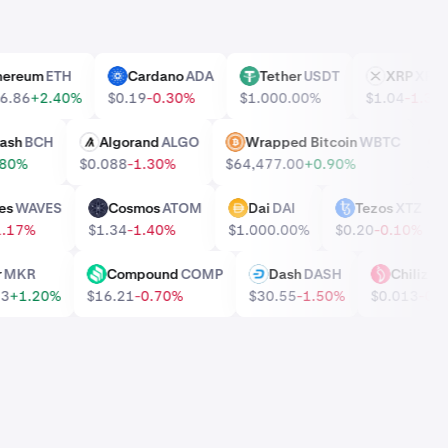
Ethereum
ETH
Cardano
ADA
Tether
USDT
XRP
X
ADA
USDT
XRP
,896.86
+2.40%
$0.19
-0.30%
$1.00
0.00%
$1.04
-1.
in Cash
BCH
Algorand
ALGO
Wrapped Bitcoin
WBTC
ALGO
WBTC
+0.80%
$0.088
-1.30%
$64,477.00
+0.90%
aves
WAVES
Cosmos
ATOM
Dai
DAI
Tezos
XTZ
ATOM
DAI
XTZ
21
-1.17%
$1.34
-1.40%
$1.00
0.00%
$0.20
-0.10%
ker
MKR
Compound
COMP
Dash
DASH
Chiliz
COMP
DASH
CHZ
8.23
+1.20%
$16.21
-0.70%
$30.55
-1.50%
$0.013
-