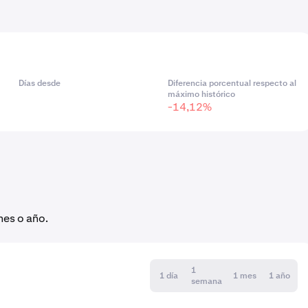
Días desde
Diferencia porcentual respecto al
máximo histórico
-14,12%
mes o año.
1
1 día
1 mes
1 año
semana