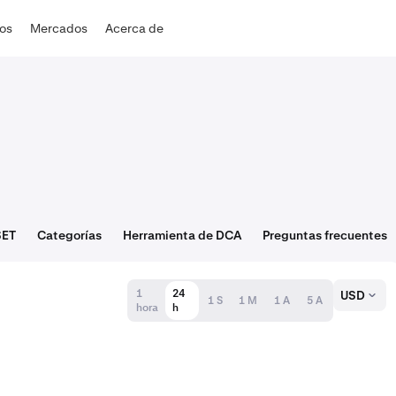
dos
Mercados
Acerca de
SET
Categorías
Herramienta de DCA
Preguntas frecuentes
1
24
USD
1 S
1 M
1 A
5 A
hora
h