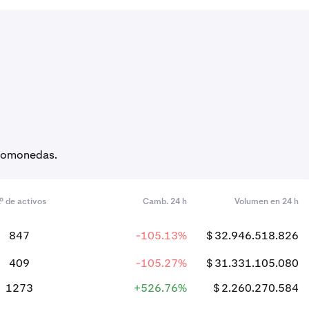
iptomonedas.
.º de activos
Camb. 24 h
Volumen en 24 h
847
-105.13%
$ 32.946.518.826
409
-105.27%
$ 31.331.105.080
1273
+526.76%
$ 2.260.270.584