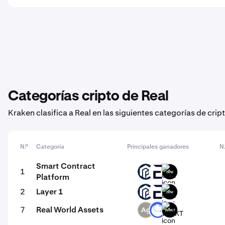
Categorías cripto de Real
Kraken clasifica a Real en las siguientes categorías de cr
N.º
Categoría
Principales ganadores
N
Smart Contract
1
PAW
EVR
GINI
Platform
2
Layer 1
PAW
EVR
GINI
7
Real World Assets
SLVR
ANT
WMKT