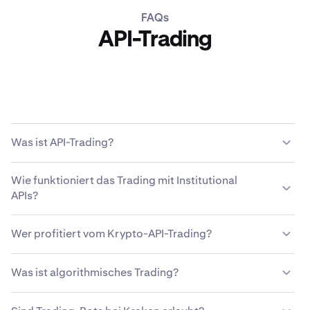
FAQs
API-Trading
Was ist API-Trading?
Eine Anwendungsprogrammierschnittstelle (Application
Wie funktioniert das Trading mit Institutional
Programming Interface, API) verbindet zwei
APIs?
Anwendungen miteinander, z. B. die individuelle Trading-
Software und den Marktdaten-Stream von Kraken. Mit
Trader können mit den API-Produkten von Kraken
den API-Produkten von Kraken Institutional können
Wer profitiert vom Krypto-API-Trading?
Institutional schnell und einfach verschiedene Strategien
Trader ihre Kraken Konten mit eigener Software oder der
entwickeln und ausführen und so auf sich ändernde
von Drittanbietern verbinden und steuern. So können
Beim API-Trading profitieren vor allem Hochfrequenz-
Marktbedingungen reagieren. API-Trading-Strategien
Was ist algorithmisches Trading?
institutionelle Trader benutzerdefinierten Code für
Trader und Arbitrageure. Das liegt an der
können auch automatisiert werden und ohne Zutun des
Marktanalysen und automatisierte Trading-Strategien
Geschwindigkeit, mit der Software Marktchancen
Traders ablaufen. Um Institutional API-Trading zu nutzen,
Algorithmisches Trading ist eine Strategie, bei der
über Kraken nutzen.
nutzen kann. Sowohl institutionelle als auch private