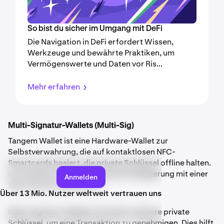
So bist du sicher im Umgang mit DeFi
Die Navigation in DeFi erfordert Wissen,
Werkzeuge und bewährte Praktiken, um
Vermögenswerte und Daten vor Ris...
Mehr erfahren
Multi-Signatur-Wallets (Multi-Sig)
Tangem Wallet ist eine Hardware-Wallet zur
Selbstverwahrung, die auf kontaktlosen NFC-
Smartcards basiert, die private Schlüssel offline halten.
Es kombiniert die Sicherheit der Kaltlagerung mit einer
Anmelden
Tap-and-Go-Oberfläche.
Über 13 Mio. Nutzer weltweit vertrauen uns
Multi-Signatur-Wallets erfordern mehrere private
Schlüssel, um eine Transaktion zu genehmigen. Dies hilft,