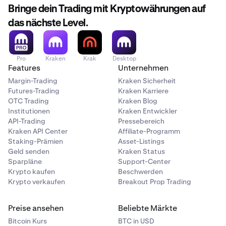
Bringe dein Trading mit Kryptowährungen auf
das nächste Level.
Pro
Kraken
Krak
Desktop
Features
Unternehmen
Margin-Trading
Kraken Sicherheit
Futures-Trading
Kraken Karriere
OTC Trading
Kraken Blog
Institutionen
Kraken Entwickler
API-Trading
Pressebereich
Kraken API Center
Affiliate-Programm
Staking-Prämien
Asset-Listings
Geld senden
Kraken Status
Sparpläne
Support-Center
Krypto kaufen
Beschwerden
Krypto verkaufen
Breakout Prop Trading
Preise ansehen
Beliebte Märkte
Bitcoin Kurs
BTC in USD