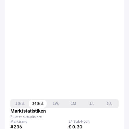
1 Std.
24 Std.
1W.
1M
1J.
5 J.
Marktstatistiken
Zuletzt aktualisiert:
Marktrang
24 Std.-Hoch
#236
€ 0,30