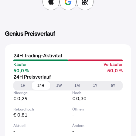
Genius Preisverlauf
24H Trading-Aktivität
Käufer
Verkäufer
50,0 %
50,0 %
24H Preisverlauf
1H
24H
1W
1M
1Y
5Y
Niedrige
Hoch
€ 0,29
€ 0,30
Rekordhoch
Öffnen
€ 0,81
-
Aktuell
Ändern
-
-