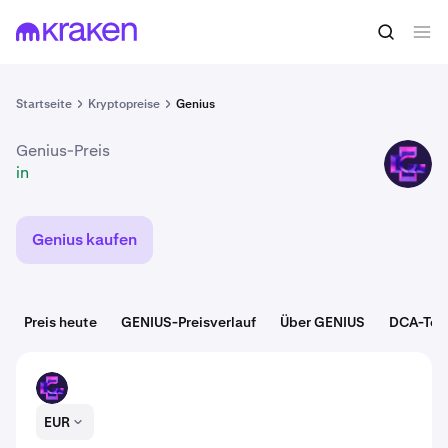
in
GENIUS kaufen
Startseite
Kryptopreise
Genius
Genius-Preis
GENIUS
in
Genius kaufen
Preis heute
GENIUS-Preisverlauf
Über GENIUS
DCA-Too
GENIUS
EUR