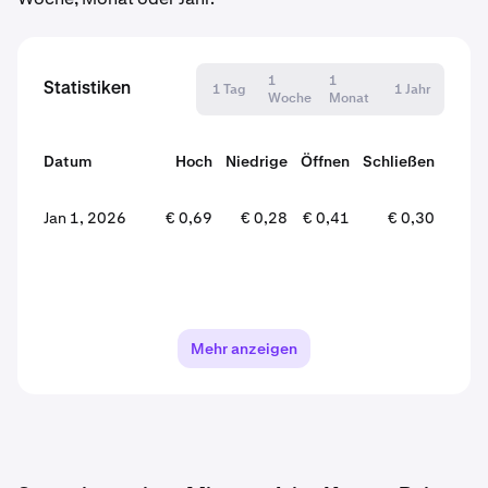
1
1
Statistiken
1 Tag
1 Jahr
Woche
Monat
Datum
Hoch
Niedrige
Öffnen
Schließen
Verä
Jan 1, 2026
€ 0,69
€ 0,28
€ 0,41
€ 0,30
-
Mehr anzeigen