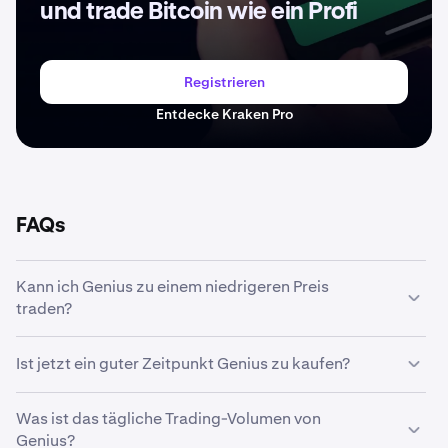
und trade Bitcoin wie ein Profi
Registrieren
Entdecke Kraken Pro
FAQs
Kann ich Genius zu einem niedrigeren Preis
traden?
Ja, mit benutzerdefinierten Orders auf Kraken kannst du
Ist jetzt ein guter Zeitpunkt Genius zu kaufen?
Genius automatisch kaufen, wenn ein niedrigerer Preis
erreicht wird.
Das Timing des Marktes ist eine echte Herausforderung.
Was ist das tägliche Trading-Volumen von
Viele Trader entscheiden sich daher für eine
Dollar-Cost-
Genius?
Averaging-Strategie
für Genius. Mit wiederkehrenden