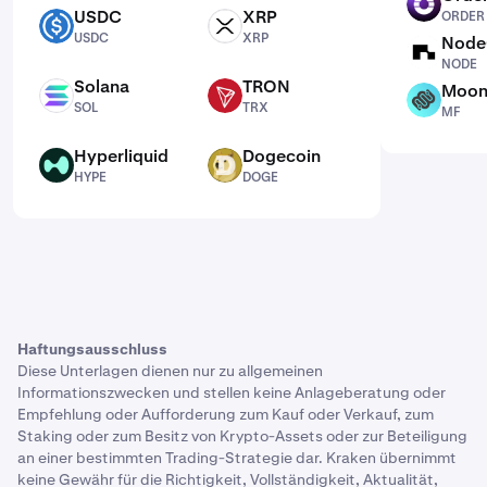
ORDER
USDC
XRP
ORDER
USDC
XRP
USDC
XRP
Node
NODE
NODE
Solana
TRON
Moon
SOL
TRX
MF
SOL
TRX
MF
Hyperliquid
Dogecoin
HYPE
DOGE
HYPE
DOGE
Haftungsausschluss
Diese Unterlagen dienen nur zu allgemeinen
Informationszwecken und stellen keine Anlageberatung oder
Empfehlung oder Aufforderung zum Kauf oder Verkauf, zum
Staking oder zum Besitz von Krypto-Assets oder zur Beteiligung
an einer bestimmten Trading-Strategie dar. Kraken übernimmt
keine Gewähr für die Richtigkeit, Vollständigkeit, Aktualität,