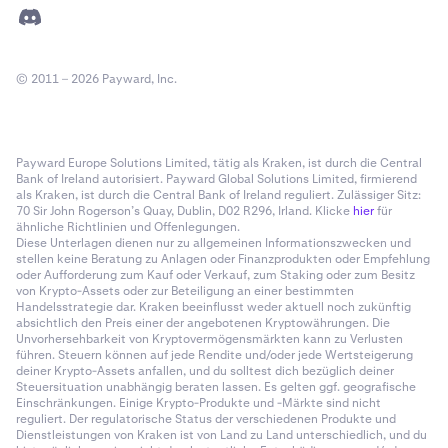
© 2011 – 2026 Payward, Inc.
Payward Europe Solutions Limited, tätig als Kraken, ist durch die Central
Bank of Ireland autorisiert. Payward Global Solutions Limited, firmierend
als Kraken, ist durch die Central Bank of Ireland reguliert. Zulässiger Sitz:
70 Sir John Rogerson’s Quay, Dublin, D02 R296, Irland. Klicke
hier
für
ähnliche Richtlinien und Offenlegungen.
Diese Unterlagen dienen nur zu allgemeinen Informationszwecken und
stellen keine Beratung zu Anlagen oder Finanzprodukten oder Empfehlung
oder Aufforderung zum Kauf oder Verkauf, zum Staking oder zum Besitz
von Krypto-Assets oder zur Beteiligung an einer bestimmten
Handelsstrategie dar. Kraken beeinflusst weder aktuell noch zukünftig
absichtlich den Preis einer der angebotenen Kryptowährungen. Die
Unvorhersehbarkeit von Kryptovermögensmärkten kann zu Verlusten
führen. Steuern können auf jede Rendite und/oder jede Wertsteigerung
deiner Krypto-Assets anfallen, und du solltest dich bezüglich deiner
Steuersituation unabhängig beraten lassen. Es gelten ggf. geografische
Einschränkungen. Einige Krypto-Produkte und -Märkte sind nicht
reguliert. Der regulatorische Status der verschiedenen Produkte und
Dienstleistungen von Kraken ist von Land zu Land unterschiedlich, und du