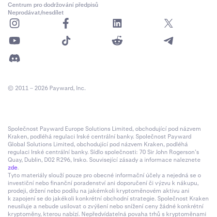
Centrum pro dodržování předpisů
Neprodávat/nesdílet
© 2011 – 2026 Payward, Inc.
Společnost Payward Europe Solutions Limited, obchodující pod názvem
Kraken, podléhá regulaci Irské centrální banky. Společnost Payward
Global Solutions Limited, obchodující pod názvem Kraken, podléhá
regulaci Irské centrální banky. Sídlo společnosti: 70 Sir John Rogerson’s
Quay, Dublin, D02 R296, Irsko. Související zásady a informace naleznete
zde
.
Tyto materiály slouží pouze pro obecné informační účely a nejedná se o
investiční nebo finanční poradenství ani doporučení či výzvu k nákupu,
prodeji, držení nebo podílu na jakémkoli kryptoměnovém aktivu ani
k zapojení se do jakékoli konkrétní obchodní strategie. Společnost Kraken
neusiluje a nebude usilovat o zvýšení nebo snížení ceny žádné konkrétní
kryptoměny, kterou nabízí. Nepředvídatelná povaha trhů s kryptoměnami