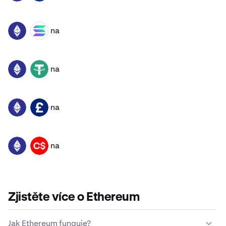
na
ETH
SOL
na
ETH
USDT
na
ETH
GBP
na
ETH
CAD
Zjistěte více o Ethereum
Jak Ethereum funguje?