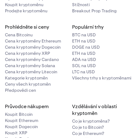
Koupit kryptoměnu
Stížnosti
Prodejte kryptoměnu
Breakout Prop Trading
Prohlédněte si ceny
Populární trhy
Cena Bitcoinu
BTC na USD
Cena kryptoměny Ethereum
ETH na USD
Cena kryptoměny Dogecoin
DOGE na USD
Cena kryptoměny XRP
ETH na USD
Cena kryptoměny Cardano
ADA na USD
Cena kryptoměny Solana
SOL na USD
Cena kryptoměny Litecoin
LTC na USD
Kategorie kryptoměn
Všechny trhy s kryptoměnami
Ceny všech kryptoměn
Předpovědi cen
Průvodce nákupem
Vzdělávání v oblasti
kryptoměn
Koupit Bitcoin
Koupit Ethereum
Co je kryptoměna?
Koupit Dogecoin
Co je to Bitcoin?
Koupit XRP
Co je Ethereum?