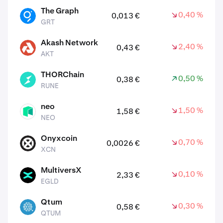
The Graph
0,40 %
0,013 €
GRT
GRT
Akash Network
2,40 %
0,43 €
AKT
AKT
THORChain
0,50 %
0,38 €
RUNE
RUNE
neo
1,50 %
1,58 €
NEO
NEO
Onyxcoin
0,70 %
0,0026 €
XCN
XCN
MultiversX
0,10 %
2,33 €
EGLD
EGLD
Qtum
0,30 %
0,58 €
QTUM
QTUM