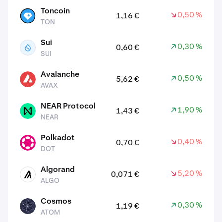
Toncoin
0,50 %
1,16 €
TON
TON
Sui
0,30 %
0,60 €
SUI
SUI
Avalanche
0,50 %
5,62 €
AVAX
AVAX
NEAR Protocol
1,90 %
1,43 €
NEAR
NEAR
Polkadot
0,40 %
0,70 €
DOT
DOT
Algorand
5,20 %
0,071 €
ALGO
ALGO
Cosmos
0,30 %
1,19 €
ATOM
ATOM