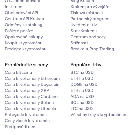
technologie blockchainu by mohly ohrozit funkčnost
OTC obchodování
Blog Kraken
Instituce
Kraken pro vývojáře
nebo hodnotu kryptoměny.
Obchodování API
Tisková místnost
Riziko protistrany
: Pokud kryptoměnová burza nebo
Centrum API Kraken
Partnerský program
platforma zkrachuje nebo bude napadena hackery,
Odměny za staking
Uvedení aktiv
můžete přijít o přístup k finančním prostředkům.
Pošlete peníze
Stav Krakenu
Opakované nákupy
Centrum podpory
Riziko chytrých kontraktů
: Bezpečnostní nebo jiné
Koupit kryptoměnu
Stížnosti
chyby v chytrých kontraktech mohou být zneužity,
Prodejte kryptoměnu
Breakout Prop Trading
což může vést ke ztrátě prostředků nebo selhání
kontraktu.
Prohlédněte si ceny
Populární trhy
Cena Bitcoinu
BTC na USD
Cena kryptoměny Ethereum
ETH na USD
Cena kryptoměny Dogecoin
DOGE na USD
Cena kryptoměny XRP
ETH na USD
Cena kryptoměny Cardano
ADA na USD
Cena kryptoměny Solana
SOL na USD
Cena kryptoměny Litecoin
LTC na USD
Kategorie kryptoměn
Všechny trhy s kryptoměnami
Ceny všech kryptoměn
Předpovědi cen