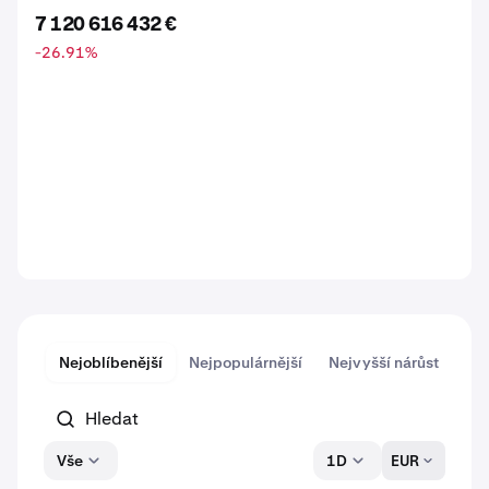
7 120 616 432 €
-26.91
%
Nejoblíbenější
Nejpopulárnější
Nejvyšší nárůst
Nej
Vše
1D
EUR