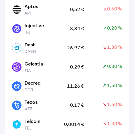
Aptos
0,60 %
0,52 €
APT
APT
Injective
0,20 %
3,84 €
INJ
INJ
Dash
1,30 %
26,97 €
DASH
DASH
Celestia
0,30 %
0,29 €
TIA
TIA
Decred
1,50 %
11,26 €
DCR
DCR
Tezos
1,50 %
0,17 €
XTZ
XTZ
Telcoin
1,40 %
0,0014 €
TEL
TEL