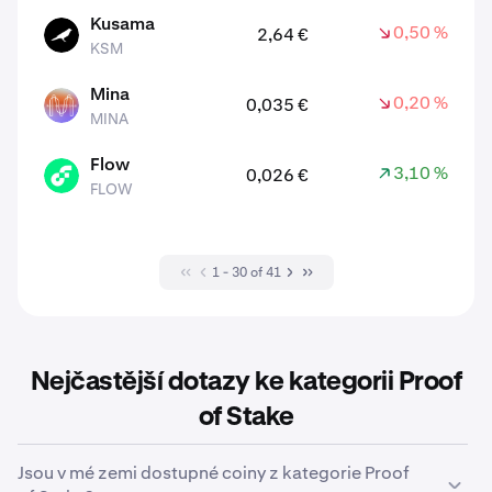
Kusama
0,50 %
2,64 €
KSM
KSM
Mina
0,20 %
0,035 €
MINA
MINA
Flow
3,10 %
0,026 €
FLOW
FLOW
1 - 30 of 41
Nejčastější dotazy ke kategorii Proof
of Stake
Jsou v mé zemi dostupné coiny z kategorie Proof