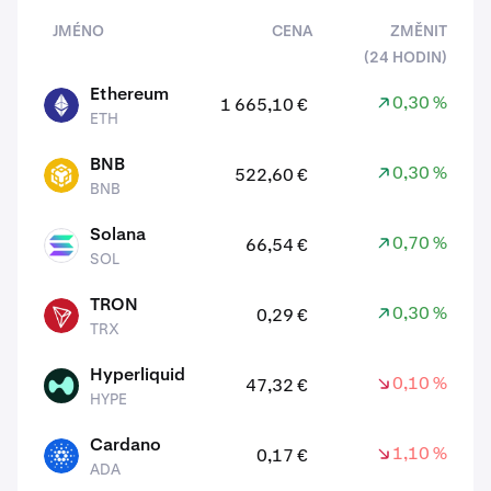
JMÉNO
CENA
ZMĚNIT
(24 HODIN)
aktiv
Ethereum
0,30 %
1 665,10 €
ETH
ETH
BNB
0,30 %
522,60 €
BNB
BNB
Solana
0,70 %
66,54 €
SOL
SOL
TRON
0,30 %
0,29 €
TRX
TRX
Hyperliquid
0,10 %
47,32 €
HYPE
HYPE
Cardano
1,10 %
0,17 €
ADA
ADA