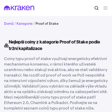
Domů
/
Kategorie
/
Proof of Stake
Nejlepší coiny z kategorie Proof of Stake podle
tržní kapitalizace
Coiny typu proof of stake využívají energeticky efektivní
mechanismus konsensu, v rámci kterého uživatelé
uzamknou nebo stakují svá aktiva, aby se stali validátory
transakcí. Na rozdíl od proof of work se PoS nespoléhá
na intenzivní výpočetní výkon, díky čemuž je energeticky
účinnější. Validátoři jsou vybíráni na základě výše vkladu
aktiv a na oplátku získávají odměnu za zabezpečení sítě.
Mezi nejoblíbenější coiny typu proof of stake patří
Ethereum 2.0, Chainlink a Polkadot. Podívejte se na
kompletní seznam coinů typu proof of stake níže.