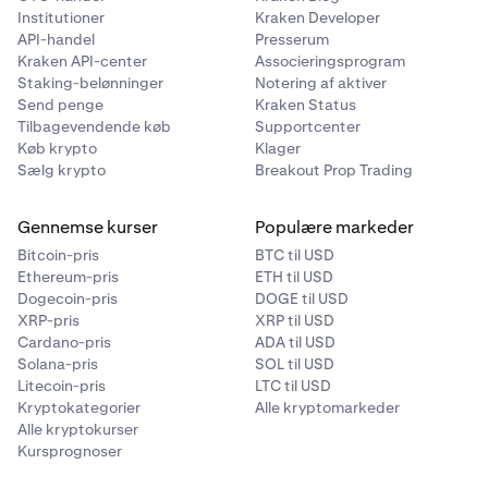
Institutioner
Kraken Developer
API-handel
Presserum
Kraken API-center
Associeringsprogram
Staking-belønninger
Notering af aktiver
Send penge
Kraken Status
Tilbagevendende køb
Supportcenter
Køb krypto
Klager
Sælg krypto
Breakout Prop Trading
Gennemse kurser
Populære markeder
Bitcoin-pris
BTC til USD
Ethereum-pris
ETH til USD
Dogecoin-pris
DOGE til USD
XRP-pris
XRP til USD
Cardano-pris
ADA til USD
Solana-pris
SOL til USD
Litecoin-pris
LTC til USD
Kryptokategorier
Alle kryptomarkeder
Alle kryptokurser
Kursprognoser