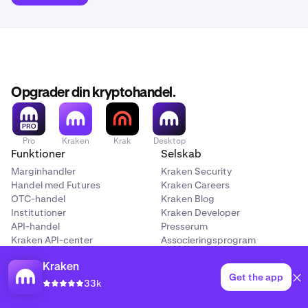
Opgrader din kryptohandel.
Pro
Kraken
Krak
Desktop
Funktioner
Selskab
Marginhandler
Kraken Security
Handel med Futures
Kraken Careers
OTC-handel
Kraken Blog
Institutioner
Kraken Developer
API-handel
Presserum
Kraken API-center
Associeringsprogram
Staking-belønninger
Notering af aktiver
Send penge
Kraken Status
Kraken
Get the app
Tilbagevendende køb
Supportcenter
33k
Køb krypto
Klager