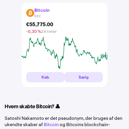
Bitcoin
BTC
btc
€
55,775
.
00
-0,30 %
24 timer
Køb
Sælg
Hvem skabte Bitcoin? 👤
Satoshi Nakamoto er det pseudonym, der bruges af den
ukendte skaber af
Bitcoin
og Bitcoins blockchain-