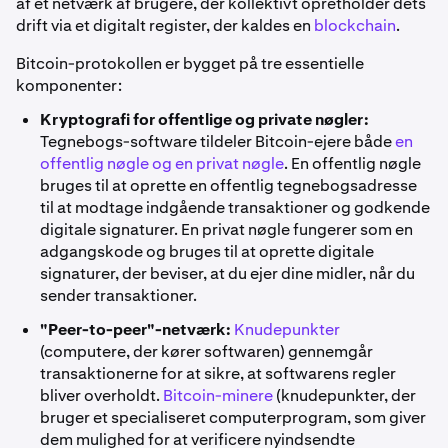
af et netværk af brugere, der kollektivt opretholder dets
drift via et digitalt register, der kaldes en
blockchain
.
Bitcoin-protokollen er bygget på tre essentielle
komponenter:
Kryptografi for offentlige og private nøgler:
Tegnebogs-software tildeler Bitcoin-ejere både
en
offentlig nøgle og en privat nøgle
. En offentlig nøgle
bruges til at oprette en offentlig tegnebogsadresse
til at modtage indgående transaktioner og godkende
digitale signaturer. En privat nøgle fungerer som en
adgangskode og bruges til at oprette digitale
signaturer, der beviser, at du ejer dine midler, når du
sender transaktioner.
"Peer-to-peer"-netværk:
Knudepunkter
(computere, der kører softwaren) gennemgår
transaktionerne for at sikre, at softwarens regler
bliver overholdt.
Bitcoin-minere
(knudepunkter, der
bruger et specialiseret computerprogram, som giver
dem mulighed for at verificere nyindsendte