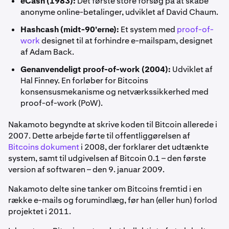
eCash (1983):
Det første store forsøg på at skabe
anonyme online-betalinger, udviklet af David Chaum.
Hashcash (midt-90'erne):
Et system med
proof-of-
work
designet til at forhindre e-mailspam, designet
af Adam Back.
Genanvendeligt proof-of-work (2004):
Udviklet af
Hal Finney. En forløber for Bitcoins
konsensusmekanisme og netværkssikkerhed med
proof-of-work (PoW).
Nakamoto begyndte at skrive koden til Bitcoin allerede i
2007. Dette arbejde førte til offentliggørelsen af
Bitcoins dokument
i 2008, der forklarer det udtænkte
system, samt til udgivelsen af Bitcoin 0.1 – den første
version af softwaren – den 9. januar 2009.
Nakamoto delte sine tanker om Bitcoins fremtid i en
række e-mails og forumindlæg, før han (eller hun) forlod
projektet i 2011.