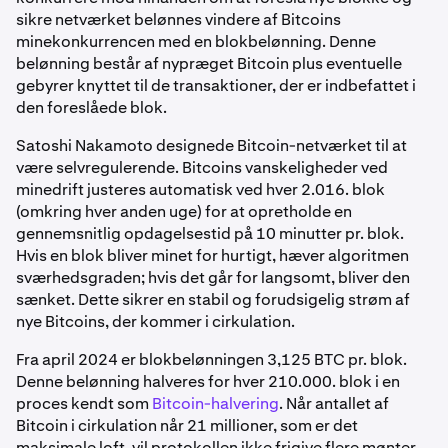
sikre netværket belønnes vindere af Bitcoins
minekonkurrencen med en blokbelønning. Denne
belønning består af nypræget Bitcoin plus eventuelle
gebyrer knyttet til de transaktioner, der er indbefattet i
den foreslåede blok.
Satoshi Nakamoto designede Bitcoin-netværket til at
være selvregulerende. Bitcoins vanskeligheder ved
minedrift justeres automatisk ved hver 2.016. blok
(omkring hver anden uge) for at opretholde en
gennemsnitlig opdagelsestid på 10 minutter pr. blok.
Hvis en blok bliver minet for hurtigt, hæver algoritmen
sværhedsgraden; hvis det går for langsomt, bliver den
sænket. Dette sikrer en stabil og forudsigelig strøm af
nye Bitcoins, der kommer i cirkulation.
Fra april 2024 er blokbelønningen 3,125 BTC pr. blok.
Denne belønning halveres for hver 210.000. blok i en
proces kendt som
Bitcoin-halvering
. Når antallet af
Bitcoin i cirkulation når 21 millioner, som er det
maksimale loft, vil protokollen ikke frigive flere mønter.