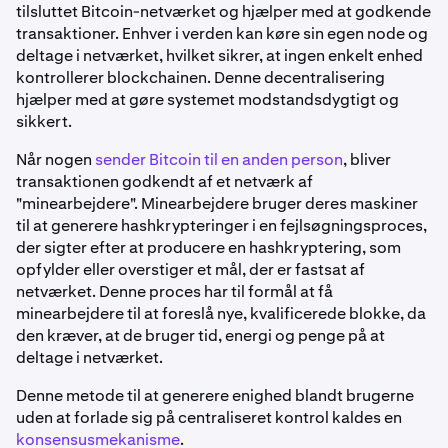
tilsluttet Bitcoin-netværket og hjælper med at godkende
transaktioner. Enhver i verden kan køre sin egen node og
deltage i netværket, hvilket sikrer, at ingen enkelt enhed
kontrollerer blockchainen. Denne decentralisering
hjælper med at gøre systemet modstandsdygtigt og
sikkert.
Når nogen
sender Bitcoin til en anden person
, bliver
transaktionen godkendt af et netværk af
"minearbejdere". Minearbejdere bruger deres maskiner
til at generere hashkrypteringer i en fejlsøgningsproces,
der sigter efter at producere en hashkryptering, som
opfylder eller overstiger et mål, der er fastsat af
netværket. Denne proces har til formål at få
minearbejdere til at foreslå nye, kvalificerede blokke, da
den kræver, at de bruger tid, energi og penge på at
deltage i netværket.
Denne metode til at generere enighed blandt brugerne
uden at forlade sig på centraliseret kontrol kaldes en
konsensusmekanisme
.