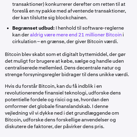
transaktioner) konkurrerer derefter om retten til at
foreslå en ny pakke med afventende transaktioner,
der kan tilslutte sig blockchainen.
Begrænset udbud:
I henhold til software-reglerne
kan der
aldrig være mere end 21 millioner Bitcoin
i
cirkulation – en grænse, der giver Bitcoin værdi.
Bitcoin blev skabt som et digitalt byttemiddel, der gør
det muligt for brugere at købe, sælge og handle uden
centraliserede mellemled. Dens decentrale natur og
strenge forsyningsregler bidrager til dens unikke værdi.
Hvis du forstår Bitcoin, kan du få indblik i en
revolutionerende finansiel teknologi, udforske dens
potentielle fordele og risici og se, hvordan den
omformer det globale finanslandskab. I denne
vejledning vil vi dykke ned i det grundlæggende om
Bitcoin, udforske dens forskellige anvendelser og
diskutere de faktorer, der påvirker dens pris.