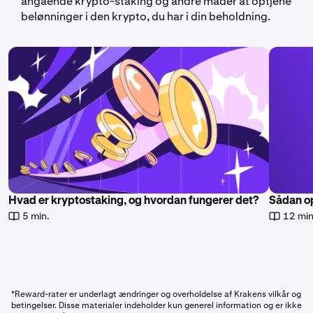
angående krypto-staking og andre måder at optjene
belønninger i den krypto, du har i din beholdning.
Hvad er kryptostaking, og hvordan fungerer det?
Sådan op
5 min.
12 min
*Reward-rater er underlagt ændringer og overholdelse af Krakens vilkår og
betingelser. Disse materialer indeholder kun generel information og er ikke