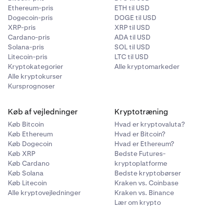
Ethereum-pris
ETH til USD
Dogecoin-pris
DOGE til USD
XRP-pris
XRP til USD
Cardano-pris
ADA til USD
Solana-pris
SOL til USD
Litecoin-pris
LTC til USD
Kryptokategorier
Alle kryptomarkeder
Alle kryptokurser
Kursprognoser
Køb af vejledninger
Kryptotræning
Køb Bitcoin
Hvad er kryptovaluta?
Køb Ethereum
Hvad er Bitcoin?
Køb Dogecoin
Hvad er Ethereum?
Køb XRP
Bedste Futures-
Køb Cardano
kryptoplatforme
Køb Solana
Bedste kryptobørser
Køb Litecoin
Kraken vs. Coinbase
Alle kryptovejledninger
Kraken vs. Binance
Lær om krypto