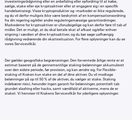
investeringsrådgivning eller en anbefaling eller opfordring til at købe,
sælge, stake eller eje kryptoaktiver eller at engagere sig i en specifik
handelsstrategi. Visse kryptoprodukter og -markeder er ikke regulerede,
og du vil derfor muligvis ikke være beskyttet af en kompensationsordning
fra din regering og/eller andre reguleringsmæssige garantiordninger.
Markederne for kryptoaktiver er uforudsigelige og kan derfor føre til tab af
midler. Det er muligt, at du skal betale skat af afkast og/eller enhver
stigning i værdien af dine kryptoaktiver, og du bør søge uafhængig
rådgivning vedrørende din skattesituation. For flere oplysninger kan du se
vores Servicevilkår.
Der gælder geografiske begrænsninger. Den forventede årlige rente er et
estimat baseret på de gennemsnitlige staking-belønninger akkumuleret
over den sidste periode, før provision, og kan ændre sig. For Flexible-
staking vil Kraken kun stake en del af dine aktiver. Du vil modtage
belønninger på op til 50 % af de aktiver, du vælger at stake. Staking
indebærer risici, herunder ingen garanti for belønninger, potentielt tab
grundet slashing eller hacks, samt værdifald af aktiverne, mens de er
staket. Vi henviser til Krakens Servicevilkår for yderligere oplysninger.