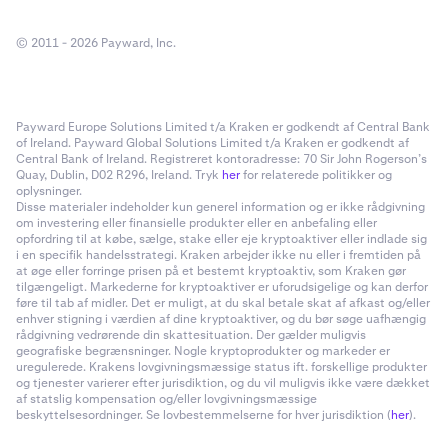
© 2011 - 2026 Payward, Inc.
Payward Europe Solutions Limited t/a Kraken er godkendt af Central Bank
of Ireland. Payward Global Solutions Limited t/a Kraken er godkendt af
Central Bank of Ireland. Registreret kontoradresse: 70 Sir John Rogerson’s
Quay, Dublin, D02 R296, Ireland. Tryk
her
for relaterede politikker og
oplysninger.
Disse materialer indeholder kun generel information og er ikke rådgivning
om investering eller finansielle produkter eller en anbefaling eller
opfordring til at købe, sælge, stake eller eje kryptoaktiver eller indlade sig
i en specifik handelsstrategi. Kraken arbejder ikke nu eller i fremtiden på
at øge eller forringe prisen på et bestemt kryptoaktiv, som Kraken gør
tilgængeligt. Markederne for kryptoaktiver er uforudsigelige og kan derfor
føre til tab af midler. Det er muligt, at du skal betale skat af afkast og/eller
enhver stigning i værdien af dine kryptoaktiver, og du bør søge uafhængig
rådgivning vedrørende din skattesituation. Der gælder muligvis
geografiske begrænsninger. Nogle kryptoprodukter og markeder er
uregulerede. Krakens lovgivningsmæssige status ift. forskellige produkter
og tjenester varierer efter jurisdiktion, og du vil muligvis ikke være dækket
af statslig kompensation og/eller lovgivningsmæssige
beskyttelsesordninger. Se lovbestemmelserne for hver jurisdiktion (
her
).