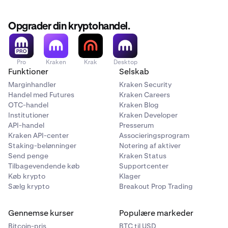
Opgrader din kryptohandel.
Pro
Kraken
Krak
Desktop
Funktioner
Selskab
Marginhandler
Kraken Security
Handel med Futures
Kraken Careers
OTC-handel
Kraken Blog
Institutioner
Kraken Developer
API-handel
Presserum
Kraken API-center
Associeringsprogram
Staking-belønninger
Notering af aktiver
Send penge
Kraken Status
Tilbagevendende køb
Supportcenter
Køb krypto
Klager
Sælg krypto
Breakout Prop Trading
Gennemse kurser
Populære markeder
Bitcoin-pris
BTC til USD