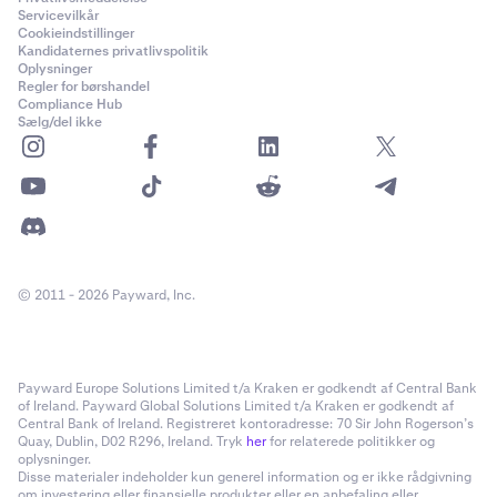
Servicevilkår
Cookieindstillinger
Kandidaternes privatlivspolitik
Oplysninger
Regler for børshandel
Compliance Hub
Sælg/del ikke
© 2011 - 2026 Payward, Inc.
Payward Europe Solutions Limited t/a Kraken er godkendt af Central Bank
of Ireland. Payward Global Solutions Limited t/a Kraken er godkendt af
Central Bank of Ireland. Registreret kontoradresse: 70 Sir John Rogerson’s
Quay, Dublin, D02 R296, Ireland. Tryk
her
for relaterede politikker og
oplysninger.
Disse materialer indeholder kun generel information og er ikke rådgivning
om investering eller finansielle produkter eller en anbefaling eller