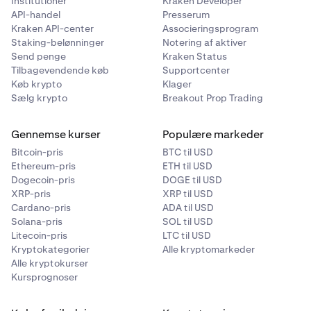
Institutioner
Kraken Developer
API-handel
Presserum
Kraken API-center
Associeringsprogram
Staking-belønninger
Notering af aktiver
Send penge
Kraken Status
Tilbagevendende køb
Supportcenter
Køb krypto
Klager
Sælg krypto
Breakout Prop Trading
Gennemse kurser
Populære markeder
Bitcoin-pris
BTC til USD
Ethereum-pris
ETH til USD
Dogecoin-pris
DOGE til USD
XRP-pris
XRP til USD
Cardano-pris
ADA til USD
Solana-pris
SOL til USD
Litecoin-pris
LTC til USD
Kryptokategorier
Alle kryptomarkeder
Alle kryptokurser
Kursprognoser